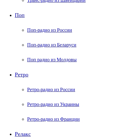
Транс-радио из Швейцарии
Поп
Поп-радио из России
Поп-радио из Беларуси
Поп радио из Молдовы
Ретро
Ретро-радио из России
Ретро-радио из Украины
Ретро-радио из Франции
Релакс