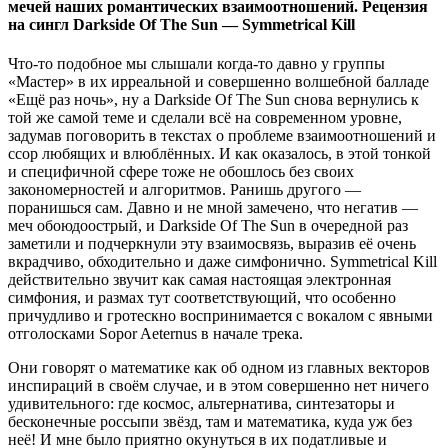
мечей наших романтических взаимоотношений. Рецензия
на сингл Darkside Of The Sun — Symmetrical Kill
Что-то подобное мы слышали когда-то давно у группы
«Мастер» в их ирреальной и совершенно волшебной балладе
«Ещё раз ночь», ну а Darkside Of The Sun снова вернулись к
той же самой теме и сделали всё на современном уровне,
задумав поговорить в текстах о проблеме взаимоотношений и
ссор любящих и влюблённых. И как оказалось, в этой тонкой
и специфичной сфере тоже не обошлось без своих
закономерностей и алгоритмов. Ранишь другого —
поранишься сам. Давно и не мной замечено, что негатив —
меч обоюдоострый, и Darkside Of The Sun в очередной раз
заметили и подчеркнули эту взаимосвязь, выразив её очень
вкрадчиво, обходительно и даже симфонично. Symmetrical Kill
действительно звучит как самая настоящая электронная
симфония, и размах тут соответствующий, что особенно
причудливо и гротескно воспринимается с вокалом с явными
отголосками Sopor Aeternus в начале трека.
Они говорят о математике как об одном из главных векторов
инспираций в своём случае, и в этом совершенно нет ничего
удивительного: где космос, альтернатива, синтезаторы и
бесконечные россыпи звёзд, там и математика, куда уж без
неё! И мне было приятно окунуться в их податливые и