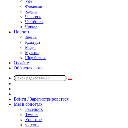
Уфа
Феодосия
Хадера
Чапаевск
Челябинск
Чикаго
Новости
Звезды
Культура
Медиа
Музыка
Шоу-бизнес
О сайте
Обратная связь
Поиск
Switch
радиостанций
skin
Sidebar
Случайное
радио
Войти / Зарегистрироваться
Мы в соцсетях
Facebook
Twitter
YouTube
vk.com