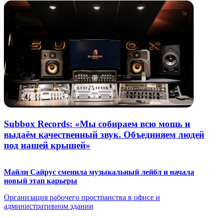
Subbox Records: «Мы собираем всю мощь и
выдаём качественный звук. Объединяем людей
под нашей крышей»
Майли Сайрус сменила музыкальный лейбл и начала
новый этап карьеры
Организация рабочего пространства в офисе и
административном здании