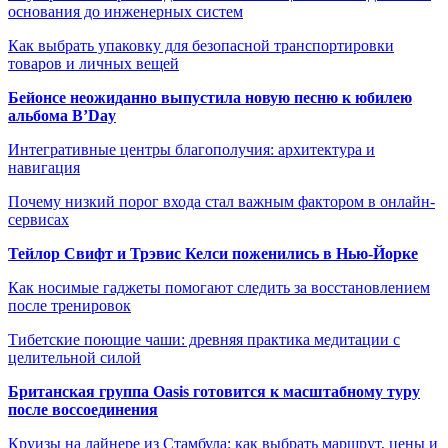
основания до инженерных систем
Как выбрать упаковку для безопасной транспортировки
товаров и личных вещей
Бейонсе неожиданно выпустила новую песню к юбилею
альбома B’Day
Интегративные центры благополучия: архитектура и
навигация
Почему низкий порог входа стал важным фактором в онлайн-
сервисах
Тейлор Свифт и Трэвис Келси поженились в Нью-Йорке
Как носимые гаджеты помогают следить за восстановлением
после тренировок
Тибетские поющие чаши: древняя практика медитации с
целительной силой
Британская группа Oasis готовится к масштабному туру
после воссоединения
Круизы на лайнере из Стамбула: как выбрать маршрут, цены и