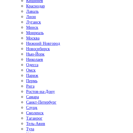
Кишинёв
Краснодар
Лаваль
Лион
Луганск
Минск
Монреаль
Москва
Нижний Новгород
Новосибирск
Нью-Йорк
Николаев
Одесса
Омск
Париж
Пермь
Рига
Ростов-на-Дону
Самара
Санкт-Петербург
Слуцк
Смоленск
Таганрог
Тель-Авив
Тула