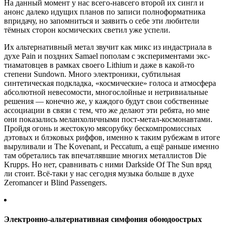
На данный момент у нас всего-навсего второй их сингл и
анонс далеко идущих планов по записи полноформатника
впридачу, но запомниться и заявить о себе эти любители
тёмных сторон космических светил уже успели.
Их альтернативный метал звучит как микс из индастриала в
духе Pain и поздних Samael пополам с экспериментами экс-
тиаматовцев в рамках своего Lithium и даже в какой-то
степени Sundown. Много электроники, субтильная
синтетическая подкладка, «космические» голоса и атмосфера
абсолютной невесомости, многослойные и нетривиальные
решения — конечно же, у каждого будут свои собственные
ассоциации в связи с тем, что же делают эти ребята, но мне
они показались меланхоличными пост-метал-космонавтами.
Пройдя огонь и жестокую мясорубку бескомпромиссных
дэтовых и блэковых риффов, именно к таким рубежам в итоге
выруливали и The Kovenant, и Peccatum, а ещё раньше именно
там обретались так впечатлявшие многих металлистов Die
Krupps. Но нет, сравнивать с ними Darkside Of The Sun вряд
ли стоит. Всё-таки у нас сегодня музыка больше в духе
Zeromancer и Blind Passengers.
Электронно-альтернативная симфония обоюдоострых