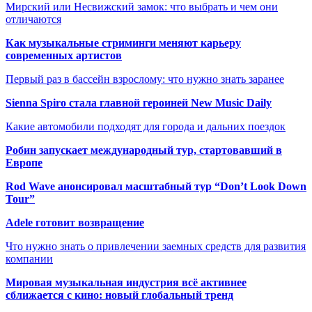
Мирский или Несвижский замок: что выбрать и чем они
отличаются
Как музыкальные стриминги меняют карьеру
современных артистов
Первый раз в бассейн взрослому: что нужно знать заранее
Sienna Spiro стала главной героиней New Music Daily
Какие автомобили подходят для города и дальних поездок
Робин запускает международный тур, стартовавший в
Европе
Rod Wave анонсировал масштабный тур “Don’t Look Down
Tour”
Adele готовит возвращение
Что нужно знать о привлечении заемных средств для развития
компании
Мировая музыкальная индустрия всё активнее
сближается с кино: новый глобальный тренд