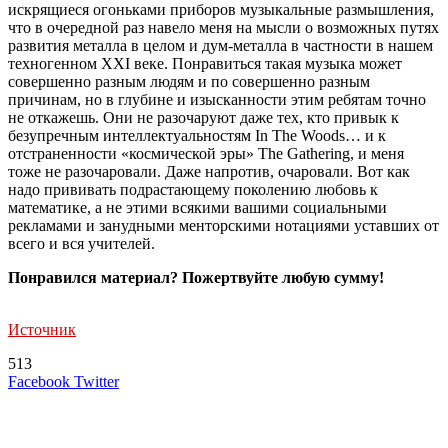
искрящиеся огоньками приборов музыкальные размышления,
что в очередной раз навело меня на мысли о возможных путях
развития металла в целом и дум-металла в частности в нашем
техногенном XXI веке. Понравиться такая музыка может
совершенно разным людям и по совершенно разным
причинам, но в глубине и изысканности этим ребятам точно
не откажешь. Они не разочаруют даже тех, кто привык к
безупречным интеллектуальностям In The Woods… и к
отстраненности «космической эры» The Gathering, и меня
тоже не разочаровали. Даже напротив, очаровали. Вот как
надо прививать подрастающему поколению любовь к
математике, а не этими всякими вашими социальными
рекламами и занудными менторскими нотациями уставших от
всего и вся учителей.
Понравился материал? Пожертвуйте любую сумму!
Источник
513
LinkedIn
Tumblr
Reddit
Вконтакте
Одноклассники
Skype
Messenger
Messenger
WhatsApp
Telegram
Viber
Line
Поделиться
Печатать
Facebook
Twitter
через
электронную
Похожие радио
почту