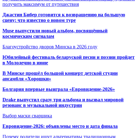
получить максимум от путешествия
Джастин Бибер готовится к возвращению на большую
сцену: что известно о новом туре
Muse выпустили новый альбом, посвящённый
космическим сигналам
Благоустройство дворов Минска в 2026 году
Юбилейный фестиваль беларуской песни и поэзии пройдет
в Молодечно в июне
В Минске прошёл большой концерт детской студии
ансамбля «Хорошки»
Болгария впервые выиграла «Евровидение-2026»
Drake выпустил сразу три альбома и вызвал мировой
резонанс в музыкальной индустрии
Выбор маски сварщика
Евровидение-2026: объявлены место и дата финала
Почему родители ищут альтернативы традиционным