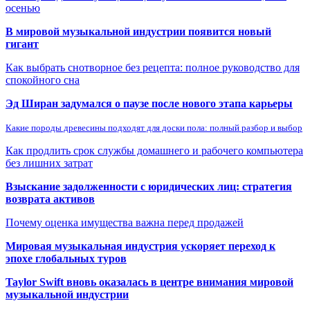
осенью
В мировой музыкальной индустрии появится новый
гигант
Как выбрать снотворное без рецепта: полное руководство для
спокойного сна
Эд Ширан задумался о паузе после нового этапа карьеры
Какие породы древесины подходят для доски пола: полный разбор и выбор
Как продлить срок службы домашнего и рабочего компьютера
без лишних затрат
Взыскание задолженности с юридических лиц: стратегия
возврата активов
Почему оценка имущества важна перед продажей
Мировая музыкальная индустрия ускоряет переход к
эпохе глобальных туров
Taylor Swift вновь оказалась в центре внимания мировой
музыкальной индустрии