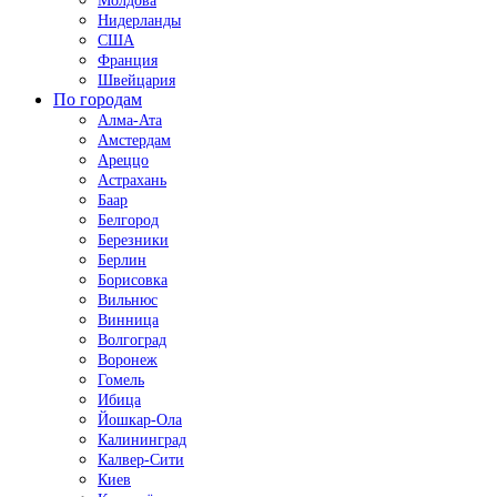
Молдова
Нидерланды
США
Франция
Швейцария
По городам
Алма-Ата
Амстердам
Ареццо
Астрахань
Баар
Белгород
Березники
Берлин
Борисовка
Вильнюс
Винница
Волгоград
Воронеж
Гомель
Ибица
Йошкар-Ола
Калининград
Калвер-Сити
Киев