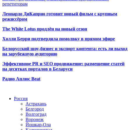
репетиторам
Леонардо ДиКаприо готовит новый фильм с крупным
режиссёром
The White Lotus продлён на новый сезон
Холли Берри подтвердила помолвк
у в прямом эфире
Белорусский шоу-бизнес и экспорт контента: есть ли выход
на зарубежную аудиторию
Эффективное PR и SEO продвижение:
размещение статей
на десятках порталов в Беларуси
Радио Аплюс Beat
Радио по странам
Россия
Астрахань
Белгород
Волгоград
Воронеж
Йошкар-Ола
Калининград