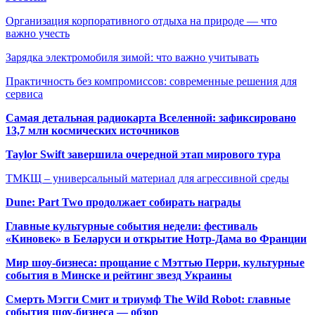
Организация корпоративного отдыха на природе — что
важно учесть
Зарядка электромобиля зимой: что важно учитывать
Практичность без компромиссов: современные решения для
сервиса
Самая детальная радиокарта Вселенной: зафиксировано
13,7 млн космических источников
Taylor Swift завершила очередной этап мирового тура
ТМКЩ – универсальный материал для агрессивной среды
Dune: Part Two продолжает собирать награды
Главные культурные события недели: фестиваль
«Киновек» в Беларуси и открытие Нотр-Дама во Франции
Мир шоу-бизнеса: прощание с Мэттью Перри, культурные
события в Минске и рейтинг звезд Украины
Смерть Мэгги Смит и триумф The Wild Robot: главные
события шоу-бизнеса — обзор