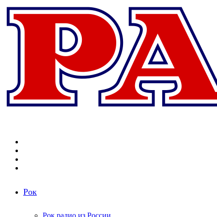
Меню
Поиск
радиостанций
Switch
skin
Войти
Рок
Рок радио из России