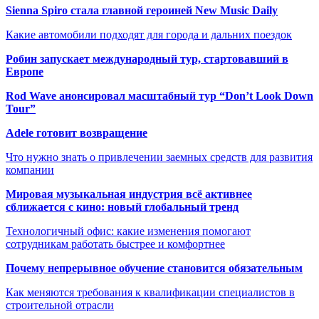
Sienna Spiro стала главной героиней New Music Daily
Какие автомобили подходят для города и дальних поездок
Робин запускает международный тур, стартовавший в
Европе
Rod Wave анонсировал масштабный тур “Don’t Look Down
Tour”
Adele готовит возвращение
Что нужно знать о привлечении заемных средств для развития
компании
Мировая музыкальная индустрия всё активнее
сближается с кино: новый глобальный тренд
Технологичный офис: какие изменения помогают
сотрудникам работать быстрее и комфортнее
Почему непрерывное обучение становится обязательным
Как меняются требования к квалификации специалистов в
строительной отрасли