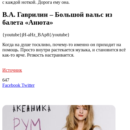
с каждой ноткой. Дорога ему она.
В.А. Гаврилин – Большой вальс из
балета «Анюта»
{youtube}jH-aHz_BAp8{/youtube}
Когда на душе тоскливо, почему-то именно он приходит на
помощь. Просто внутри растекается музыка, и становится всё
как-то ярче. Резкость настраивается.
Источник
647
LinkedIn
Tumblr
Reddit
Вконтакте
Одноклассники
Skype
Messenger
Messenger
WhatsApp
Telegram
Viber
Line
Поделиться
Печатать
Facebook
Twitter
через
электронную
Похожие радио
почту