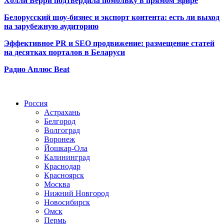
Холли Берри подтвердила помолвк
у в прямом эфире
Белорусский шоу-бизнес и экспорт контента: есть ли выход
на зарубежную аудиторию
Эффективное PR и SEO продвижение:
размещение статей
на десятках порталов в Беларуси
Радио Аплюс Beat
Радио по странам
Россия
Астрахань
Белгород
Волгоград
Воронеж
Йошкар-Ола
Калининград
Краснодар
Красноярск
Москва
Нижний Новгород
Новосибирск
Омск
Пермь