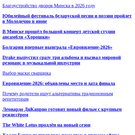
Благоустройство дворов Минска в 2026 году
Юбилейный фестиваль беларуской песни и поэзии пройдет
в Молодечно в июне
В Минске прошёл большой концерт детской студии
ансамбля «Хорошки»
Болгария впервые выиграла «Евровидение-2026»
Drake выпустил сразу три альбома и вызвал мировой
резонанс в музыкальной индустрии
Выбор маски сварщика
Евровидение-2026: объявлены место и дата финала
Почему родители ищут альтернативы традиционным
репетиторам
Леонардо ДиКаприо готовит новый фильм с крупным
режиссёром
The White Lotus продлён на новый сезон