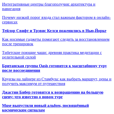
Интегративные центры благополучия: архитектура и
навигация
Почему низкий порог входа стал важным фактором в онлайн-
сервисах
Тейлор Свифт и Трэвис Келси поженились в Нью-Йорке
Как носимые гаджеты помогают следить за восстановлением
после тренировок
Тибетские поющие чаши: древняя практика медитации с
целительной силой
Британская группа Oasis готовится к масштабному туру
после воссоединения
Круизы на лайнере из Стамбула: как выбрать маршрут, цены и
получить максимум от путешествия
Джастин Бибер готовится к возвращению на большую
сцену: что известно о новом туре
Muse выпустили новый альбом, посвящённый
космическим сигналам