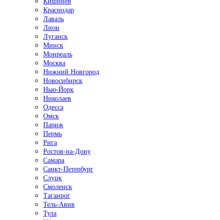
Кишинёв
Краснодар
Лаваль
Лион
Луганск
Минск
Монреаль
Москва
Нижний Новгород
Новосибирск
Нью-Йорк
Николаев
Одесса
Омск
Париж
Пермь
Рига
Ростов-на-Дону
Самара
Санкт-Петербург
Слуцк
Смоленск
Таганрог
Тель-Авив
Тула