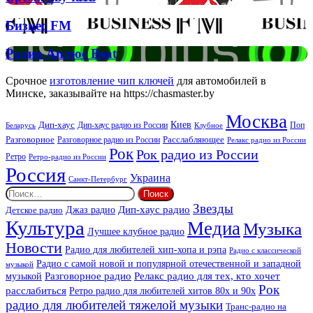
Спірс
Звучать
Бизнес
Бизнес FM
FM
Радио
Радио Аплюс Beat
Аплюс
Beat
Срочное
изготовление чип ключей
для автомобилей в
Минске, заказывайте на https://chasmaster.by
Москва
Киев
Дип-хаус
Дип-хаус радио из России
Клубное
Поп
Беларусь
Разговорное
Расслабляющее
Разговорное радио из России
Релакс радио из России
Рок
Рок радио из России
Ретро
Ретро-радио из России
Россия
Украина
Санкт-Петербург
Найти:
Звезды
Дип-хаус радио
Джаз радио
Детское радио
Культура
Медиа
Музыка
Лучшее клубное радио
Новости
Радио для любителей хип-хопа и рэпа
Радио с классической
Радио с самой новой и популярной отечественной и западной
музыкой
музыкой
Разговорное радио
Релакс радио для тех, кто хочет
Рок
расслабиться
Ретро радио для любителей хитов 80х и 90х
радио для любителей тяжелой музыки
Транс-радио на