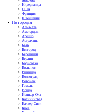
Молдова
Нидерланды
США
Франция
Швейцария
По городам
Алма-Ата
Амстердам
Ареццо
Астрахань
Баар
Белгород
Березники
Берлин
Борисовка
Вильнюс
Винница
Волгоград
Воронеж
Гомель
Ибица
Йошкар-Ола
Калининград
Калвер-Сити
Киев