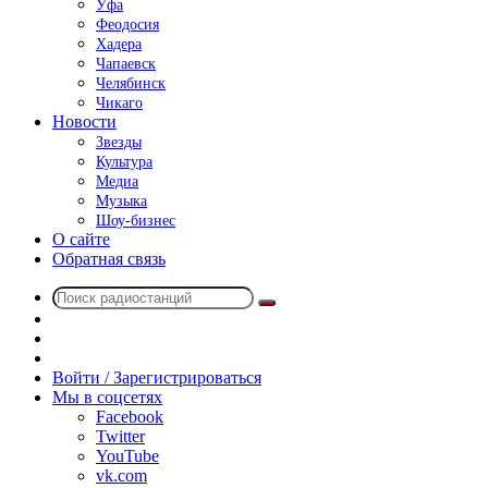
Уфа
Феодосия
Хадера
Чапаевск
Челябинск
Чикаго
Новости
Звезды
Культура
Медиа
Музыка
Шоу-бизнес
О сайте
Обратная связь
Поиск
Switch
радиостанций
skin
Sidebar
Случайное
радио
Войти / Зарегистрироваться
Мы в соцсетях
Facebook
Twitter
YouTube
vk.com