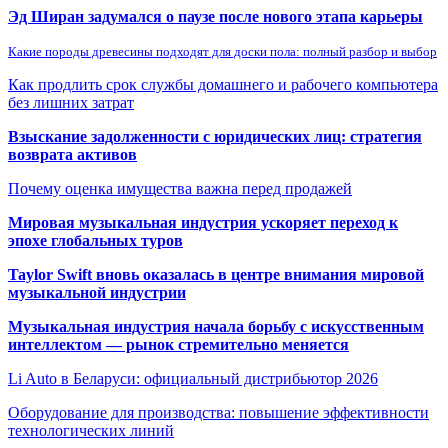
Эд Ширан задумался о паузе после нового этапа карьеры
Какие породы древесины подходят для доски пола: полный разбор и выбор
Как продлить срок службы домашнего и рабочего компьютера
без лишних затрат
Взыскание задолженности с юридических лиц: стратегия
возврата активов
Почему оценка имущества важна перед продажей
Мировая музыкальная индустрия ускоряет переход к
эпохе глобальных туров
Taylor Swift вновь оказалась в центре внимания мировой
музыкальной индустрии
Музыкальная индустрия начала борьбу с искусственным
интеллектом — рынок стремительно меняется
Li Auto в Беларуси: официальный дистрибьютор 2026
Оборудование для производства: повышение эффективности
технологических линий