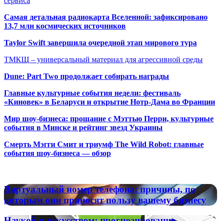
сервиса
Самая детальная радиокарта Вселенной: зафиксировано
13,7 млн космических источников
Taylor Swift завершила очередной этап мирового тура
ТМКЩ – универсальный материал для агрессивной среды
Dune: Part Two продолжает собирать награды
Главные культурные события недели: фестиваль
«Киновек» в Беларуси и открытие Нотр-Дама во Франции
Мир шоу-бизнеса: прощание с Мэттью Перри, культурные
события в Минске и рейтинг звезд Украины
Смерть Мэгги Смит и триумф The Wild Robot: главные
события шоу-бизнеса — обзор
Популярные радиостанции
Виртуальный
Виртуальный номер телефона: причины, по
номер
которым они приносят пользу вашему бизнесу
телефона:
причины,
Наукой
Наукой и искусством: прогнозирование