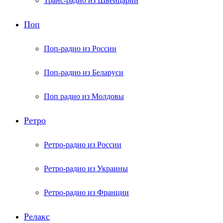
Транс-радио из Швейцарии
Поп
Поп-радио из России
Поп-радио из Беларуси
Поп радио из Молдовы
Ретро
Ретро-радио из России
Ретро-радио из Украины
Ретро-радио из Франции
Релакс