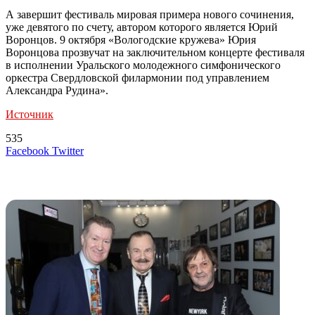
А завершит фестиваль мировая примера нового сочинения,
уже девятого по счету, автором которого является Юрий
Воронцов. 9 октября «Вологодские кружева» Юрия
Воронцова прозвучат на заключительном концерте фестиваля
в исполнении Уральского молодежного симфонического
оркестра Свердловской филармонии под управлением
Александра Рудина».
Источник
535
LinkedIn
Tumblr
Reddit
Вконтакте
Одноклассники
Skype
Messenger
Messenger
WhatsApp
Telegram
Viber
Line
Поделиться
Печатать
Facebook
Twitter
через
электронную
Похожие радио
почту