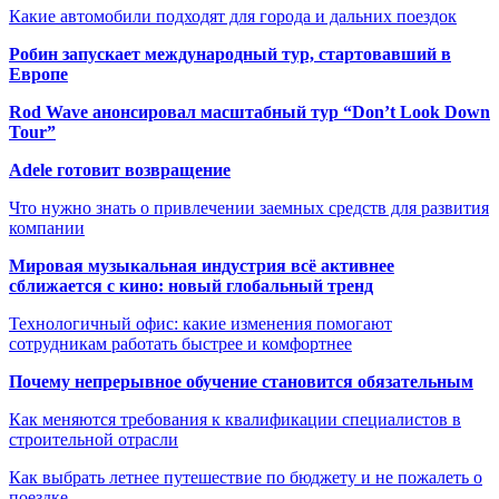
Какие автомобили подходят для города и дальних поездок
Робин запускает международный тур, стартовавший в
Европе
Rod Wave анонсировал масштабный тур “Don’t Look Down
Tour”
Adele готовит возвращение
Что нужно знать о привлечении заемных средств для развития
компании
Мировая музыкальная индустрия всё активнее
сближается с кино: новый глобальный тренд
Технологичный офис: какие изменения помогают
сотрудникам работать быстрее и комфортнее
Почему непрерывное обучение становится обязательным
Как меняются требования к квалификации специалистов в
строительной отрасли
Как выбрать летнее путешествие по бюджету и не пожалеть о
поездке