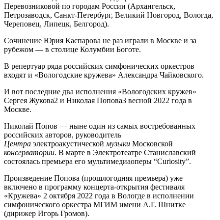
Перевозниковой по городам России (Архангельск,
Петрозаводск, Санкт-Петербург, Великий Новгород, Вологда,
Череповец, Липецк, Белгород).
Сочинение Юрия Каспарова не раз играли в Москве и за
рубежом — в столице Колумбии Боготе.
В репертуар ряда российских симфонических оркестров
входят и «Вологодские кружева» Александра Чайковского.
И вот последние два исполнения «Вологодских кружев»
Сергея Жукова2 и Николая Попова3 весной 2022 года в
Москве.
Николай Попов — ныне один из самых востребованных
российских авторов, руководитель
Центра
электроакустической
музыки
Московской
консерватории
. В марте в Электротеатре Станиславский
состоялась премьера его мультимедиаоперы “Curiosity”.
Произведение Попова (прошлогодняя премьера) уже
включено в программу концерта-открытия фестиваля
«Кружева» 2 октября 2022 года в Вологде в исполнении
симфонического оркестра МГИМ имени А.Г. Шнитке
(дирижер Игорь Громов).