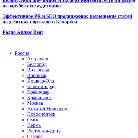
Белорусский шоу-бизнес и экспорт контента: есть ли выход
на зарубежную аудиторию
Эффективное PR и SEO продвижение:
размещение статей
на десятках порталов в Беларуси
Радио Аплюс Beat
Радио по странам
Россия
Астрахань
Белгород
Волгоград
Воронеж
Йошкар-Ола
Калининград
Краснодар
Красноярск
Москва
Нижний Новгород
Новосибирск
Омск
Пермь
Ростов-на-Дону
Самара