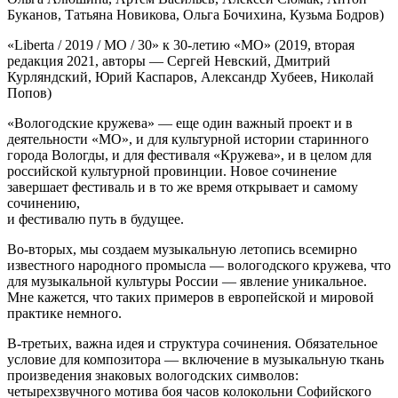
Буканов, Татьяна Новикова, Ольга Бочихина, Кузьма Бодров)
«Liberta / 2019 / MO / 30» к 30-летию «МО» (2019, вторая
редакция 2021, авторы — Сергей Невский, Дмитрий
Курляндский, Юрий Каспаров, Александр Хубеев, Николай
Попов)
«Вологодские кружева» — еще один важный проект и в
деятельности «МО», и для культурной истории старинного
города Вологды, и для фестиваля «Кружева», и в целом для
российской культурной провинции. Новое сочинение
завершает фестиваль и в то же время открывает и самому
сочинению,
и фестивалю путь в будущее.
Во-вторых, мы создаем музыкальную летопись всемирно
известного народного промысла — вологодского кружева, что
для музыкальной культуры России — явление уникальное.
Мне кажется, что таких примеров в европейской и мировой
практике немного.
В-третьих, важна идея и структура сочинения. Обязательное
условие для композитора — включение в музыкальную ткань
произведения знаковых вологодских символов:
четырехзвучного мотива боя часов колокольни Софийского