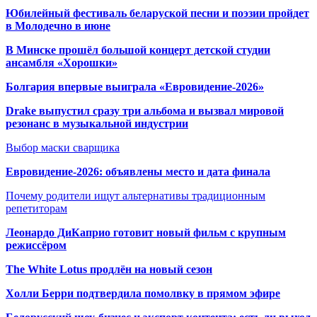
Юбилейный фестиваль беларуской песни и поэзии пройдет
в Молодечно в июне
В Минске прошёл большой концерт детской студии
ансамбля «Хорошки»
Болгария впервые выиграла «Евровидение-2026»
Drake выпустил сразу три альбома и вызвал мировой
резонанс в музыкальной индустрии
Выбор маски сварщика
Евровидение-2026: объявлены место и дата финала
Почему родители ищут альтернативы традиционным
репетиторам
Леонардо ДиКаприо готовит новый фильм с крупным
режиссёром
The White Lotus продлён на новый сезон
Холли Берри подтвердила помолвк
у в прямом эфире