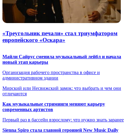
«Треугольник печали» стал триумфатором
европейского «Оскара»
Майли Сайрус сменила музыкальный лейбл и начала
новый этап карьеры
Организация рабочего пространства в офисе и
административном здании
Мирский или Несвижский замок: что выбрать и чем они
отличаются
Как музыкальные стриминги меняют карьеру
современных артистов
Первый раз в бассейн взрослому: что нужно знать заранее
Sienna Spiro стала главной героиней New Music Daily