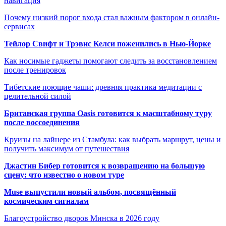
навигация
Почему низкий порог входа стал важным фактором в онлайн-
сервисах
Тейлор Свифт и Трэвис Келси поженились в Нью-Йорке
Как носимые гаджеты помогают следить за восстановлением
после тренировок
Тибетские поющие чаши: древняя практика медитации с
целительной силой
Британская группа Oasis готовится к масштабному туру
после воссоединения
Круизы на лайнере из Стамбула: как выбрать маршрут, цены и
получить максимум от путешествия
Джастин Бибер готовится к возвращению на большую
сцену: что известно о новом туре
Muse выпустили новый альбом, посвящённый
космическим сигналам
Благоустройство дворов Минска в 2026 году