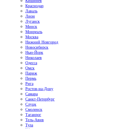
Кишинёв
Краснодар
Лаваль
Лион
Луганск
Минск
Монреаль
Москва
Нижний Новгород
Новосибирск
Нью-Йорк
Николаев
Одесса
Омск
Париж
Пермь
Рига
Ростов-на-Дону
Самара
Санкт-Петербург
Слуцк
Смоленск
Таганрог
Тель-Авив
Тула