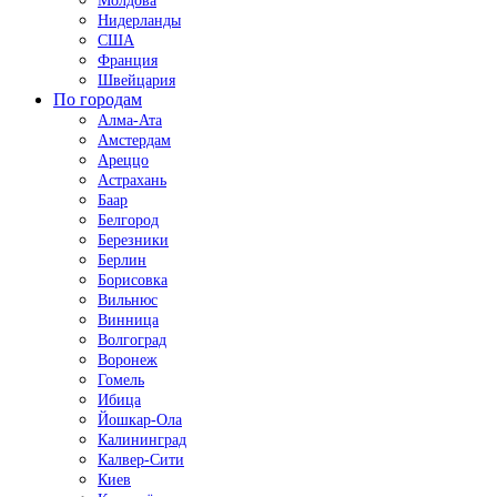
Молдова
Нидерланды
США
Франция
Швейцария
По городам
Алма-Ата
Амстердам
Ареццо
Астрахань
Баар
Белгород
Березники
Берлин
Борисовка
Вильнюс
Винница
Волгоград
Воронеж
Гомель
Ибица
Йошкар-Ола
Калининград
Калвер-Сити
Киев