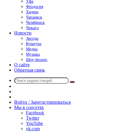
Уфа
Феодосия
Хадера
Чапаевск
Челябинск
Чикаго
Новости
Звезды
Культура
Медиа
Музыка
Шоу-бизнес
О сайте
Обратная связь
Поиск
Switch
радиостанций
skin
Sidebar
Случайное
радио
Войти / Зарегистрироваться
Мы в соцсетях
Facebook
Twitter
YouTube
vk.com