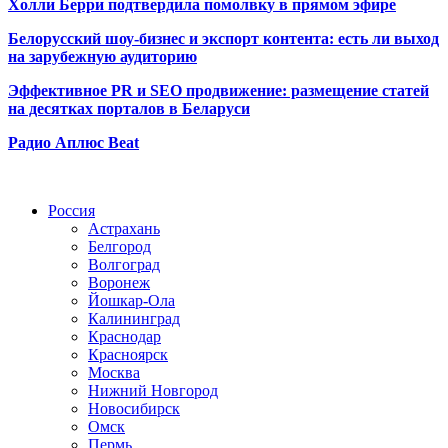
Холли Берри подтвердила помолвк
у в прямом эфире
Белорусский шоу-бизнес и экспорт контента: есть ли выход
на зарубежную аудиторию
Эффективное PR и SEO продвижение:
размещение статей
на десятках порталов в Беларуси
Радио Аплюс Beat
Радио по странам
Россия
Астрахань
Белгород
Волгоград
Воронеж
Йошкар-Ола
Калининград
Краснодар
Красноярск
Москва
Нижний Новгород
Новосибирск
Омск
Пермь