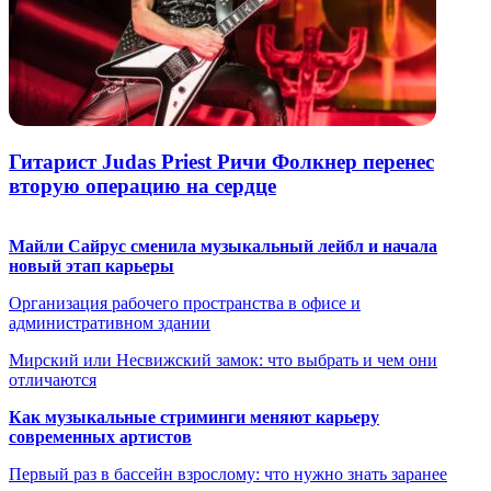
Гитарист Judas Priest Ричи Фолкнер перенес
вторую операцию на сердце
Майли Сайрус сменила музыкальный лейбл и начала
новый этап карьеры
Организация рабочего пространства в офисе и
административном здании
Мирский или Несвижский замок: что выбрать и чем они
отличаются
Как музыкальные стриминги меняют карьеру
современных артистов
Первый раз в бассейн взрослому: что нужно знать заранее