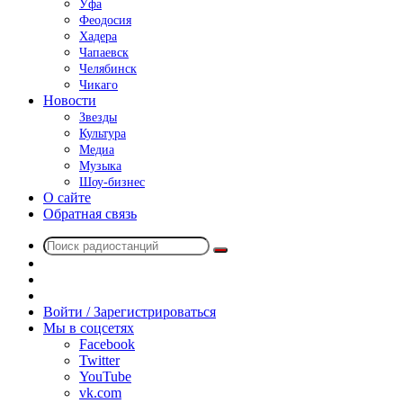
Уфа
Феодосия
Хадера
Чапаевск
Челябинск
Чикаго
Новости
Звезды
Культура
Медиа
Музыка
Шоу-бизнес
О сайте
Обратная связь
Поиск
Switch
радиостанций
skin
Sidebar
Случайное
радио
Войти / Зарегистрироваться
Мы в соцсетях
Facebook
Twitter
YouTube
vk.com