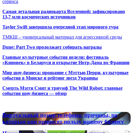
сервиса
Самая детальная радиокарта Вселенной: зафиксировано
13,7 млн космических источников
Taylor Swift завершила очередной этап мирового тура
ТМКЩ – универсальный материал для агрессивной среды
Dune: Part Two продолжает собирать награды
Главные культурные события недели: фестиваль
«Киновек» в Беларуси и открытие Нотр-Дама во Франции
Мир шоу-бизнеса: прощание с Мэттью Перри, культурные
события в Минске и рейтинг звезд Украины
Смерть Мэгги Смит и триумф The Wild Robot: главные
события шоу-бизнеса — обзор
Популярные радиостанции
Виртуальный
Виртуальный номер телефона: причины, по
номер
которым они приносят пользу вашему бизнесу
телефона:
причины,
Наукой