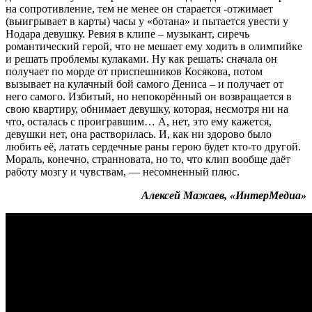
на сопротивление, тем не менее он старается -отжимает
(выигрывает в карты) часы у «ботана» и пытается увести у
Нодара девушку. Ревия в клипе – музыкант, сиречь
романтический герой, что не мешает ему ходить в олимпийке
и решать проблемы кулаками. Ну как решать: сначала он
получает по морде от приспешников Косякова, потом
вызывает на кулачный бой самого Дениса – и получает от
него самого. Избитый, но непокорённый он возвращается в
свою квартиру, обнимает девушку, которая, несмотря ни на
что, осталась с проигравшим… А, нет, это ему кажется,
девушки нет, она растворилась. И, как ни здорово было
любить её, латать сердечные раны герою будет кто-то другой.
Мораль, конечно, странновата, но то, что клип вообще даёт
работу мозгу и чувствам, — несомненный плюс.
Алексей Мажаев, «ИнтерМедиа»