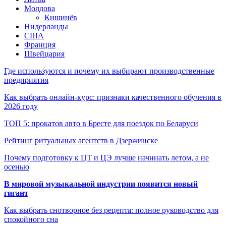
Молдова
Кишинёв
Нидерланды
США
Франция
Швейцария
Где используются и почему их выбирают производственные
предприятия
Как выбрать онлайн-курс: признаки качественного обучения в
2026 году
ТОП 5: прокатов авто в Бресте для поездок по Беларуси
Рейтинг ритуальных агентств в Дзержинске
Почему подготовку к ЦТ и ЦЭ лучше начинать летом, а не
осенью
В мировой музыкальной индустрии появится новый
гигант
Как выбрать снотворное без рецепта: полное руководство для
спокойного сна