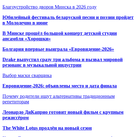
Благоустройство дворов Минска в 2026 году
Юбилейный фестиваль беларуской песни и поэзии пройдет
в Молодечно в июне
В Минске прошёл большой концерт детской студии
ансамбля «Хорошки»
Болгария впервые выиграла «Евровидение-2026»
Drake выпустил сразу три альбома и вызвал мировой
резонанс в музыкальной индустрии
Выбор маски сварщика
Евровидение-2026: объявлены место и дата финала
Почему родители ищут альтернативы традиционным
репетиторам
Леонардо ДиКаприо готовит новый фильм с крупным
режиссёром
The White Lotus продлён на новый сезон