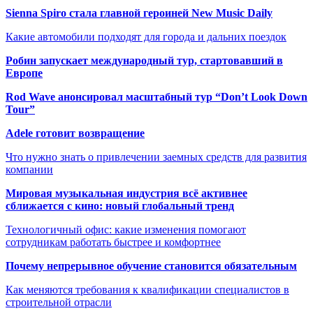
Sienna Spiro стала главной героиней New Music Daily
Какие автомобили подходят для города и дальних поездок
Робин запускает международный тур, стартовавший в
Европе
Rod Wave анонсировал масштабный тур “Don’t Look Down
Tour”
Adele готовит возвращение
Что нужно знать о привлечении заемных средств для развития
компании
Мировая музыкальная индустрия всё активнее
сближается с кино: новый глобальный тренд
Технологичный офис: какие изменения помогают
сотрудникам работать быстрее и комфортнее
Почему непрерывное обучение становится обязательным
Как меняются требования к квалификации специалистов в
строительной отрасли