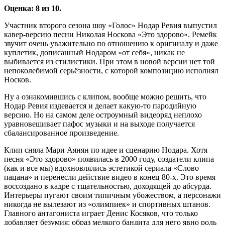
Оценка: 8 из 10.
Участник второго сезона шоу «Голос» Нодар Ревия выпустил
кавер-версию песни Николая Носкова «Это здорово». Ремейк
звучит очень уважительно по отношению к оригиналу и даже
куплетик, дописанный Нодаром «от себя», никак не
выбивается из стилистики. При этом в новой версии нет той
непоколебимой серьёзности, с которой композицию исполнял
Носков.
Ну а ознакомившись с клипом, вообще можно решить, что
Нодар Ревия издевается и делает какую-то пародийную
версию. Но на самом деле остроумный видеоряд неплохо
уравновешивает пафос музыки и на выходе получается
сбалансированное произведение.
Клип сняла Мари Аянян по идее и сценарию Нодара. Хотя
песня «Это здорово» появилась в 2000 году, создатели клипа
(как и все мы) вдохновлялись эстетикой сериала «Слово
пацана» и перенесли действие видео в конец 80-х. Это время
воссоздано в кадре с тщательностью, доходящей до абсурда.
Интерьеры пугают своим типичным убожеством, а персонажи
никогда не вылезают из «олимпиек» и спортивных штанов.
Главного антагониста играет Денис Косяков, что только
добавляет безумия: образ мелкого бандита для него явно роль