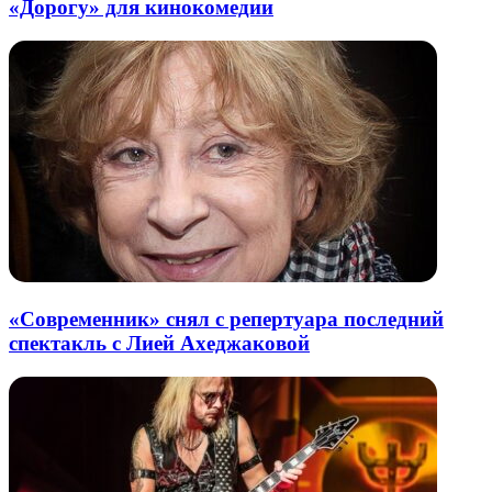
«Дорогу» для кинокомедии
«Современник» снял с репертуара последний
спектакль с Лией Ахеджаковой