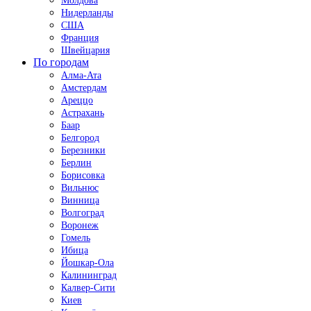
Молдова
Нидерланды
США
Франция
Швейцария
По городам
Алма-Ата
Амстердам
Ареццо
Астрахань
Баар
Белгород
Березники
Берлин
Борисовка
Вильнюс
Винница
Волгоград
Воронеж
Гомель
Ибица
Йошкар-Ола
Калининград
Калвер-Сити
Киев