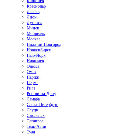
Кишинёв
Краснодар
Лаваль
Лион
Луганск
Минск
Монреаль
Москва
Нижний Новгород
Новосибирск
Нью-Йорк
Николаев
Одесса
Омск
Париж
Пермь
Рига
Ростов-на-Дону
Самара
Санкт-Петербург
Слуцк
Смоленск
Таганрог
Тель-Авив
Тула