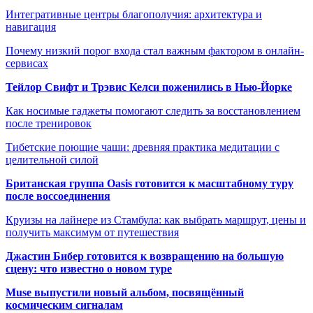
Интегративные центры благополучия: архитектура и
навигация
Почему низкий порог входа стал важным фактором в онлайн-
сервисах
Тейлор Свифт и Трэвис Келси поженились в Нью-Йорке
Как носимые гаджеты помогают следить за восстановлением
после тренировок
Тибетские поющие чаши: древняя практика медитации с
целительной силой
Британская группа Oasis готовится к масштабному туру
после воссоединения
Круизы на лайнере из Стамбула: как выбрать маршрут, цены и
получить максимум от путешествия
Джастин Бибер готовится к возвращению на большую
сцену: что известно о новом туре
Muse выпустили новый альбом, посвящённый
космическим сигналам