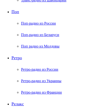
Транс-радио из Швейцарии
Поп
Поп-радио из России
Поп-радио из Беларуси
Поп радио из Молдовы
Ретро
Ретро-радио из России
Ретро-радио из Украины
Ретро-радио из Франции
Релакс