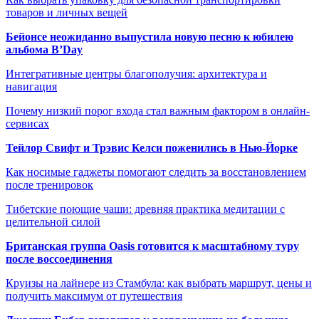
товаров и личных вещей
Бейонсе неожиданно выпустила новую песню к юбилею
альбома B’Day
Интегративные центры благополучия: архитектура и
навигация
Почему низкий порог входа стал важным фактором в онлайн-
сервисах
Тейлор Свифт и Трэвис Келси поженились в Нью-Йорке
Как носимые гаджеты помогают следить за восстановлением
после тренировок
Тибетские поющие чаши: древняя практика медитации с
целительной силой
Британская группа Oasis готовится к масштабному туру
после воссоединения
Круизы на лайнере из Стамбула: как выбрать маршрут, цены и
получить максимум от путешествия