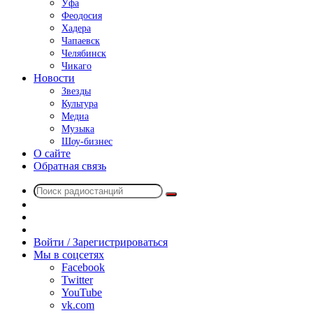
Уфа
Феодосия
Хадера
Чапаевск
Челябинск
Чикаго
Новости
Звезды
Культура
Медиа
Музыка
Шоу-бизнес
О сайте
Обратная связь
Поиск
Switch
радиостанций
skin
Sidebar
Случайное
радио
Войти / Зарегистрироваться
Мы в соцсетях
Facebook
Twitter
YouTube
vk.com