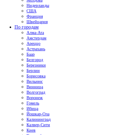
Молдова
Нидерланды
США
Франция
Швейцария
По городам
Алма-Ата
Амстердам
Ареццо
Астрахань
Баар
Белгород
Березники
Берлин
Борисовка
Вильнюс
Винница
Волгоград
Воронеж
Гомель
Ибица
Йошкар-Ола
Калининград
Калвер-Сити
Киев