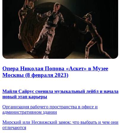
Опера Николая Попова «Аскет» в Музее
Москвы (8 февраля 2023)
Майли Сайрус сменила музыкальный лейбл и начала
новый этап карьеры
Организация рабочего пространства в офисе и
административном здании
Мирский или Несвижский замок: что выбрать и чем они
отличаются