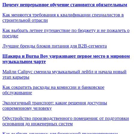
Почему непрерывное обучение становится обязательным
Как меняются требования к квалификации специалистов в
строительной отрасли
Как выбрать летнее путешествие по бюджету и не пожалеть о
поездке
Лучшие бренды блоков питания для B2B-сегмента
Шакира и Burna Boy удерживают первое место в мировом
музыкальном чарте
Майли Сайрус сменила музыкальный лейбл и начала новый
этап карьеры
Как сократить расходы на комиссии и банковское
обслуживание
Экологичный транспорт: какие решения доступны
современному человеку
Обустройство производственного помещения: от подготовки
основания до инженерных систем
Как выбрать упаковку для безопасной транспортировки