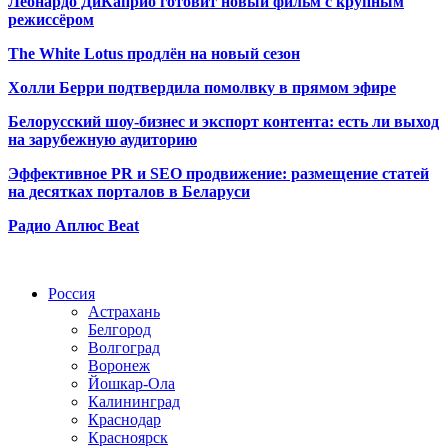
Леонардо ДиКаприо готовит новый фильм с крупным
режиссёром
The White Lotus продлён на новый сезон
Холли Берри подтвердила помолвк
у в прямом эфире
Белорусский шоу-бизнес и экспорт контента: есть ли выход
на зарубежную аудиторию
Эффективное PR и SEO продвижение:
размещение статей
на десятках порталов в Беларуси
Радио Аплюс Beat
Радио по странам
Россия
Астрахань
Белгород
Волгоград
Воронеж
Йошкар-Ола
Калининград
Краснодар
Красноярск