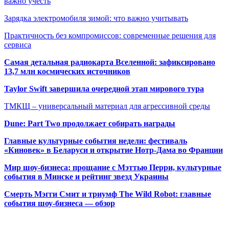
важно учесть
Зарядка электромобиля зимой: что важно учитывать
Практичность без компромиссов: современные решения для
сервиса
Самая детальная радиокарта Вселенной: зафиксировано
13,7 млн космических источников
Taylor Swift завершила очередной этап мирового тура
ТМКЩ – универсальный материал для агрессивной среды
Dune: Part Two продолжает собирать награды
Главные культурные события недели: фестиваль
«Киновек» в Беларуси и открытие Нотр-Дама во Франции
Мир шоу-бизнеса: прощание с Мэттью Перри, культурные
события в Минске и рейтинг звезд Украины
Смерть Мэгги Смит и триумф The Wild Robot: главные
события шоу-бизнеса — обзор
Популярные радиостанции