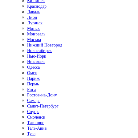
Кишинёв
Краснодар
Лаваль
Лион
Луганск
Минск
Монреаль
Москва
Нижний Новгород
Новосибирск
Нью-Йорк
Николаев
Одесса
Омск
Париж
Пермь
Рига
Ростов-на-Дону
Самара
Санкт-Петербург
Слуцк
Смоленск
Таганрог
Тель-Авив
Тула