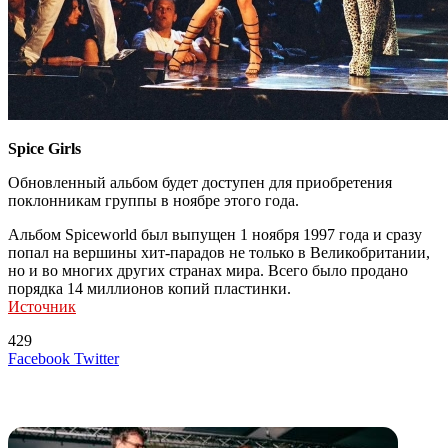
Spice Girls
Обновленный альбом будет доступен для приобретения
поклонникам группы в ноябре этого года.
Альбом Spiceworld был выпущен 1 ноября 1997 года и сразу
попал на вершины хит-парадов не только в Великобритании,
но и во многих других странах мира. Всего было продано
порядка 14 миллионов копий пластинки.
Источник
429
LinkedIn
Tumblr
Reddit
Вконтакте
Одноклассники
Skype
Messenger
Messenger
WhatsApp
Telegram
Viber
Line
Поделиться
Печатать
Facebook
Twitter
через
электронную
Похожие радио
почту