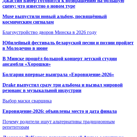
Джастин Бибер готовится к возвращению на большую
сцену: что известно о новом туре
Muse выпустили новый альбом, посвящённый
космическим сигналам
Благоустройство дворов Минска в 2026 году
Юбилейный фестиваль беларуской песни и поэзии пройдет
в Молодечно в июне
В Минске прошёл большой концерт детской студии
ансамбля «Хорошки»
Болгария впервые выиграла «Евровидение-2026»
Drake выпустил сразу три альбома и вызвал мировой
резонанс в музыкальной индустрии
Выбор маски сварщика
Евровидение-2026: объявлены место и дата финала
Почему родители ищут альтернативы традиционным
репетиторам