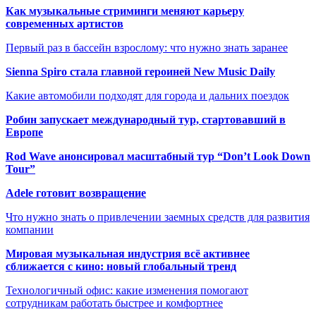
Как музыкальные стриминги меняют карьеру
современных артистов
Первый раз в бассейн взрослому: что нужно знать заранее
Sienna Spiro стала главной героиней New Music Daily
Какие автомобили подходят для города и дальних поездок
Робин запускает международный тур, стартовавший в
Европе
Rod Wave анонсировал масштабный тур “Don’t Look Down
Tour”
Adele готовит возвращение
Что нужно знать о привлечении заемных средств для развития
компании
Мировая музыкальная индустрия всё активнее
сближается с кино: новый глобальный тренд
Технологичный офис: какие изменения помогают
сотрудникам работать быстрее и комфортнее