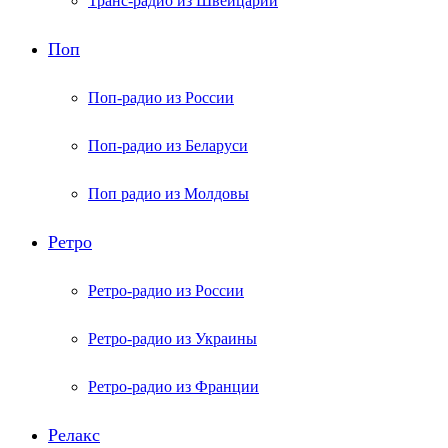
Транс-радио из Швейцарии
Поп
Поп-радио из России
Поп-радио из Беларуси
Поп радио из Молдовы
Ретро
Ретро-радио из России
Ретро-радио из Украины
Ретро-радио из Франции
Релакс