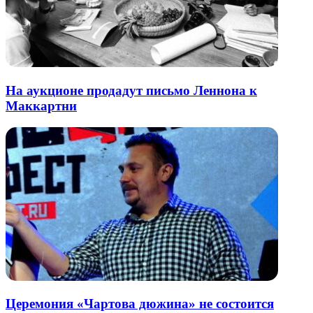
На аукционе продадут письмо Леннона к
Маккартни
Церемония «Чартова дюжина» не состоится