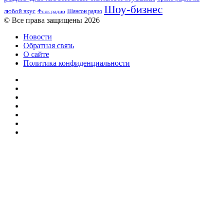
Шоу-бизнес
любой вкус
Шансон радио
Фолк радио
© Все права защищены 2026
Новости
Обратная связь
О сайте
Политика конфиденциальности
Facebook
Twitter
YouTube
vk.com
Одноклассники
Telegram
RSS
Кнопка
«Наверх»