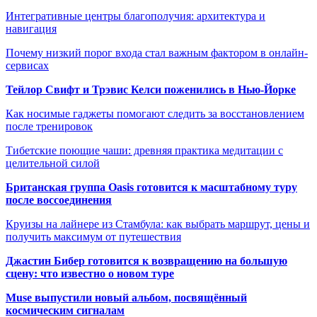
Интегративные центры благополучия: архитектура и
навигация
Почему низкий порог входа стал важным фактором в онлайн-
сервисах
Тейлор Свифт и Трэвис Келси поженились в Нью-Йорке
Как носимые гаджеты помогают следить за восстановлением
после тренировок
Тибетские поющие чаши: древняя практика медитации с
целительной силой
Британская группа Oasis готовится к масштабному туру
после воссоединения
Круизы на лайнере из Стамбула: как выбрать маршрут, цены и
получить максимум от путешествия
Джастин Бибер готовится к возвращению на большую
сцену: что известно о новом туре
Muse выпустили новый альбом, посвящённый
космическим сигналам