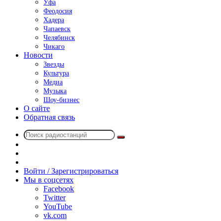
Уфа
Феодосия
Хадера
Чапаевск
Челябинск
Чикаго
Новости
Звезды
Культура
Медиа
Музыка
Шоу-бизнес
О сайте
Обратная связь
Поиск
Switch
радиостанций
skin
Sidebar
Случайное
радио
Войти / Зарегистрироваться
Мы в соцсетях
Facebook
Twitter
YouTube
vk.com