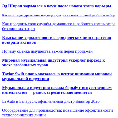
Эд Ширан задумался о паузе после нового этапа карьеры
Какие породы древесины подходят для доски пола: полный разбор и выбор
Как продлить срок службы домашнего и рабочего компьютера
без лишних затрат
Взыскание задолженности с юридических лиц: стратегия
возврата активов
Почему оценка имущества важна перед продажей
Мировая музыкальная индустрия ускоряет переход к
эпохе глобальных туров
Taylor Swift вновь оказалась в центре внимания мировой
музыкальной индустрии
Музыкальная индустрия начала борьбу с искусственным
интеллектом — рынок стремительно меняется
Li Auto в Беларуси: официальный дистрибьютор 2026
Оборудование для производства: повышение эффективности
технологических линий