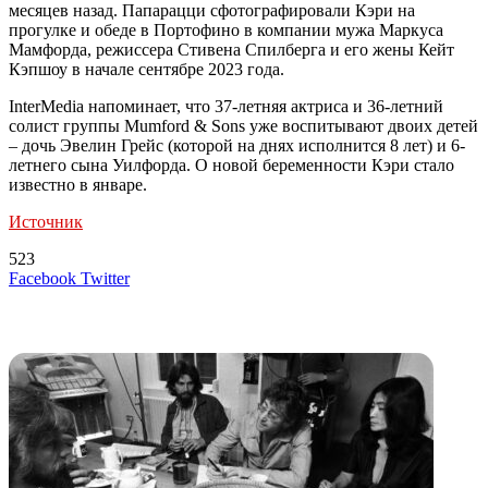
месяцев назад. Папарацци сфотографировали Кэри на
прогулке и обеде в Портофино в компании мужа Маркуса
Мамфорда, режиссера Стивена Спилберга и его жены Кейт
Кэпшоу в начале сентябре 2023 года.
InterMedia напоминает, что 37-летняя актриса и 36-летний
солист группы Mumford & Sons уже воспитывают двоих детей
– дочь Эвелин Грейс (которой на днях исполнится 8 лет) и 6-
летнего сына Уилфорда. О новой беременности Кэри стало
известно в январе.
Источник
523
LinkedIn
Tumblr
Reddit
Вконтакте
Одноклассники
Skype
Messenger
Messenger
WhatsApp
Telegram
Viber
Line
Поделиться
Печатать
Facebook
Twitter
через
электронную
Похожие радио
почту