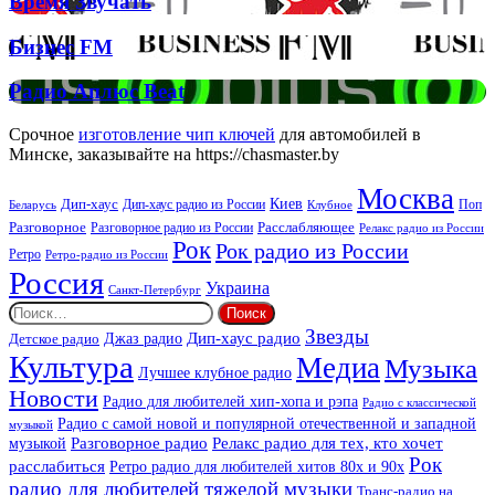
Время Звучать
Спірс
Звучать
Бизнес
Бизнес FM
FM
Радио
Радио Аплюс Beat
Аплюс
Beat
Срочное
изготовление чип ключей
для автомобилей в
Минске, заказывайте на https://chasmaster.by
Москва
Киев
Дип-хаус
Дип-хаус радио из России
Клубное
Поп
Беларусь
Разговорное
Расслабляющее
Разговорное радио из России
Релакс радио из России
Рок
Рок радио из России
Ретро
Ретро-радио из России
Россия
Украина
Санкт-Петербург
Найти:
Звезды
Дип-хаус радио
Джаз радио
Детское радио
Культура
Медиа
Музыка
Лучшее клубное радио
Новости
Радио для любителей хип-хопа и рэпа
Радио с классической
Радио с самой новой и популярной отечественной и западной
музыкой
музыкой
Разговорное радио
Релакс радио для тех, кто хочет
Рок
расслабиться
Ретро радио для любителей хитов 80х и 90х
радио для любителей тяжелой музыки
Транс-радио на