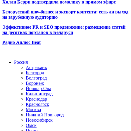
Холли Берри подтвердила помолвк
у в прямом эфире
Белорусский шоу-бизнес и экспорт контента: есть ли выход
на зарубежную аудиторию
Эффективное PR и SEO продвижение:
размещение статей
на десятках порталов в Беларуси
Радио Аплюс Beat
Радио по странам
Россия
Астрахань
Белгород
Волгоград
Воронеж
Йошкар-Ола
Калининград
Краснодар
Красноярск
Москва
Нижний Новгород
Новосибирск
Омск
Пермь