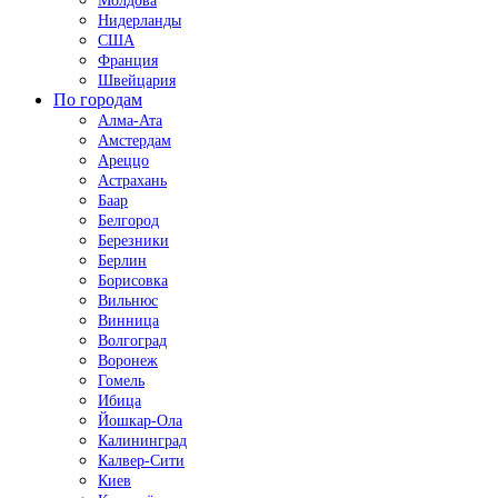
Молдова
Нидерланды
США
Франция
Швейцария
По городам
Алма-Ата
Амстердам
Ареццо
Астрахань
Баар
Белгород
Березники
Берлин
Борисовка
Вильнюс
Винница
Волгоград
Воронеж
Гомель
Ибица
Йошкар-Ола
Калининград
Калвер-Сити
Киев