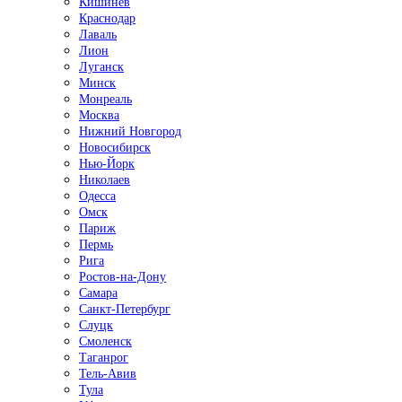
Кишинёв
Краснодар
Лаваль
Лион
Луганск
Минск
Монреаль
Москва
Нижний Новгород
Новосибирск
Нью-Йорк
Николаев
Одесса
Омск
Париж
Пермь
Рига
Ростов-на-Дону
Самара
Санкт-Петербург
Слуцк
Смоленск
Таганрог
Тель-Авив
Тула