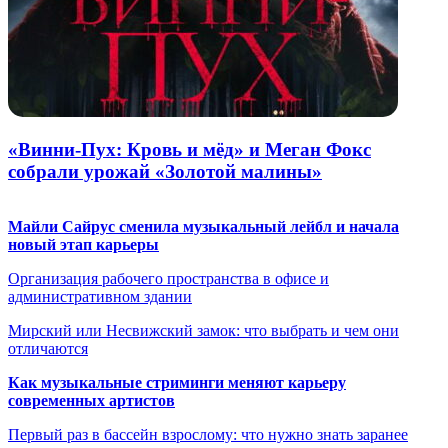
«Винни-Пух: Кровь и мёд» и Меган Фокс
собрали урожай «Золотой малины»
Майли Сайрус сменила музыкальный лейбл и начала
новый этап карьеры
Организация рабочего пространства в офисе и
административном здании
Мирский или Несвижский замок: что выбрать и чем они
отличаются
Как музыкальные стриминги меняют карьеру
современных артистов
Первый раз в бассейн взрослому: что нужно знать заранее