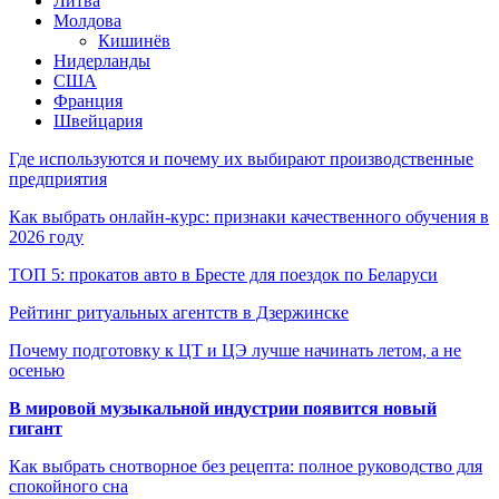
Литва
Молдова
Кишинёв
Нидерланды
США
Франция
Швейцария
Где используются и почему их выбирают производственные
предприятия
Как выбрать онлайн-курс: признаки качественного обучения в
2026 году
ТОП 5: прокатов авто в Бресте для поездок по Беларуси
Рейтинг ритуальных агентств в Дзержинске
Почему подготовку к ЦТ и ЦЭ лучше начинать летом, а не
осенью
В мировой музыкальной индустрии появится новый
гигант
Как выбрать снотворное без рецепта: полное руководство для
спокойного сна