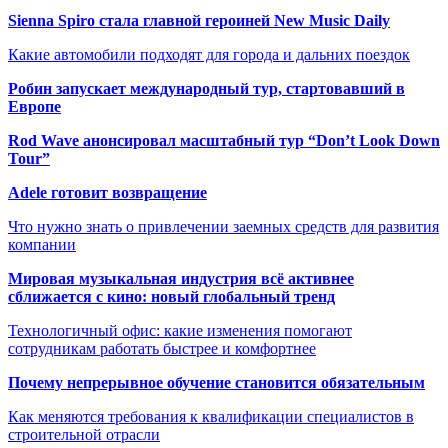
Sienna Spiro стала главной героиней New Music Daily
Какие автомобили подходят для города и дальних поездок
Робин запускает международный тур, стартовавший в
Европе
Rod Wave анонсировал масштабный тур “Don’t Look Down
Tour”
Adele готовит возвращение
Что нужно знать о привлечении заемных средств для развития
компании
Мировая музыкальная индустрия всё активнее
сближается с кино: новый глобальный тренд
Технологичный офис: какие изменения помогают
сотрудникам работать быстрее и комфортнее
Почему непрерывное обучение становится обязательным
Как меняются требования к квалификации специалистов в
строительной отрасли