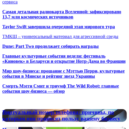
сервиса
Самая детальная радиокарта Вселенной: зафиксировано
13,7 млн космических источников
Taylor Swift завершила очередной этап мирового тура
ТМКЩ – универсальный материал для агрессивной среды
Dune: Part Two продолжает собирать награды
Главные культурные события недели: фестиваль
«Киновек» в Беларуси и открытие Нотр-Дама во Франции
Мир шоу-бизнеса: прощание с Мэттью Перри, культурные
события в Минске и рейтинг звезд Украины
Смерть Мэгги Смит и триумф The Wild Robot: главные
события шоу-бизнеса — обзор
Популярные радиостанции
Виртуальный
Виртуальный номер телефона: причины, по
номер
которым они приносят пользу вашему бизнесу
телефона:
причины,