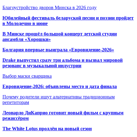
Благоустройство дворов Минска в 2026 году
Юбилейный фестиваль беларуской песни и поэзии пройдет
в Молодечно в июне
В Минске прошёл большой концерт детской студии
ансамбля «Хорошки»
Болгария впервые выиграла «Евровидение-2026»
Drake выпустил сразу три альбома и вызвал мировой
резонанс в музыкальной индустрии
Выбор маски сварщика
Евровидение-2026: объявлены место и дата финала
Почему родители ищут альтернативы традиционным
репетиторам
Леонардо ДиКаприо готовит новый фильм с крупным
режиссёром
The White Lotus продлён на новый сезон