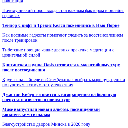
навигация
Почему низкий порог входа стал важным фактором в онлайн-
сервисах
Тейлор Свифт и Трэвис Келси поженились в Нью-Йорке
Как носимые гаджеты помогают следить за восстановлением
после тренировок
Тибетские поющие чаши: древняя практика медитации с
целительной силой
Британская группа Oasis готовится к масштабному туру
после воссоединения
Круизы на лайнере из Стамбула: как выбрать маршрут, цены и
получить максимум от путешествия
Джастин Бибер готовится к возвращению на большую
сцену: что известно о новом туре
Muse выпустили новый альбом, посвящённый
космическим сигналам
Благоустройство дворов Минска в 2026 году