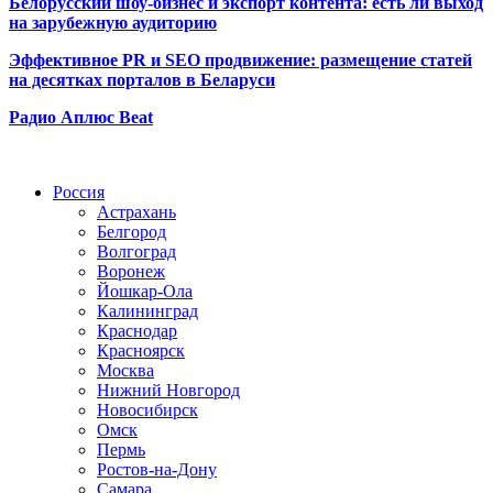
Белорусский шоу-бизнес и экспорт контента: есть ли выход
на зарубежную аудиторию
Эффективное PR и SEO продвижение:
размещение статей
на десятках порталов в Беларуси
Радио Аплюс Beat
Радио по странам
Россия
Астрахань
Белгород
Волгоград
Воронеж
Йошкар-Ола
Калининград
Краснодар
Красноярск
Москва
Нижний Новгород
Новосибирск
Омск
Пермь
Ростов-на-Дону
Самара