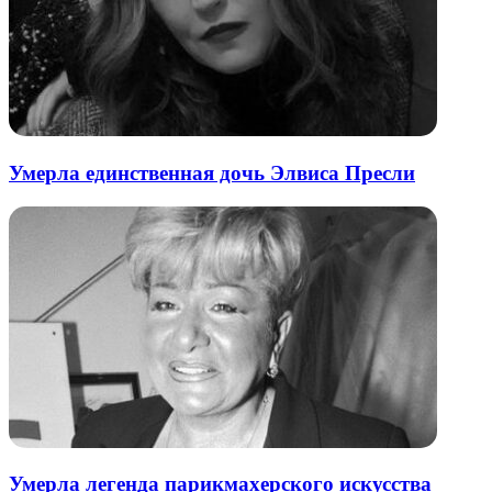
Умерла единственная дочь Элвиса Пресли
Умерла легенда парикмахерского искусства