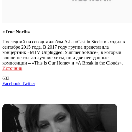
«True North»
Последний на сегодня альбом A-ha «Cast in Steel» выходил в
сентябре 2015 года. В 2017 году группа представила
концертник «MTV Unplugged: Summer Solstice», в который
вошли не только лучшие хиты, но и две неизданные
композиции – «This Is Our Home» и «A Break in the Clouds».
Источник
633
LinkedIn
Tumblr
Reddit
Вконтакте
Одноклассники
Skype
Messenger
Messenger
WhatsApp
Telegram
Viber
Line
Поделиться
Печатать
Facebook
Twitter
через
электронную
Похожие радио
почту