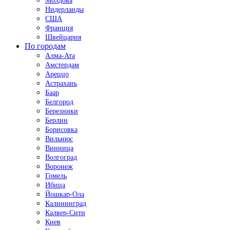
Молдова
Нидерланды
США
Франция
Швейцария
По городам
Алма-Ата
Амстердам
Ареццо
Астрахань
Баар
Белгород
Березники
Берлин
Борисовка
Вильнюс
Винница
Волгоград
Воронеж
Гомель
Ибица
Йошкар-Ола
Калининград
Калвер-Сити
Киев