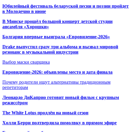
Юбилейный фестиваль беларуской песни и поэзии пройдет
в Молодечно в июне
В Минске прошёл большой концерт детской студии
ансамбля «Хорошки»
Болгария впервые выиграла «Евровидение-2026»
Drake выпустил сразу три альбома и вызвал мировой
резонанс в музыкальной индустрии
Выбор маски сварщика
Евровидение-2026: объявлены место и дата финала
Почему родители ищут альтернативы традиционным
репетиторам
Леонардо ДиКаприо готовит новый фильм с крупным
режиссёром
The White Lotus продлён на новый сезон
Холли Берри подтвердила помолвк
у в прямом эфире