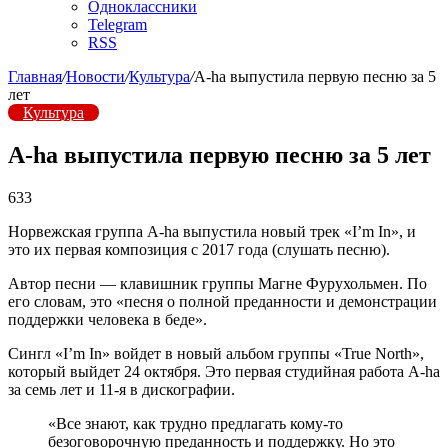
Одноклассники
Telegram
RSS
Главная
/
Новости
/
Культура
/
A-ha выпустила первую песню за 5
лет
Культура
A-ha выпустила первую песню за 5 лет
633
Норвежская группа A-ha выпустила новый трек «I’m In», и
это их первая композиция с 2017 года (слушать песню).
Автор песни — клавишник группы Магне Фурухольмен. По
его словам, это «песня о полной преданности и демонстрации
поддержки человека в беде».
Сингл «I’m In» войдет в новый альбом группы «True North»,
который выйдет 24 октября. Это первая студийная работа A-ha
за семь лет и 11-я в дискографии.
«Все знают, как трудно предлагать кому-то
безоговорочную преданность и поддержку. Но это