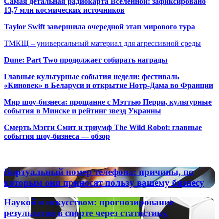
Самая детальная радиокарта Вселенной: зафиксировано
13,7 млн космических источников
Taylor Swift завершила очередной этап мирового тура
ТМКЩ – универсальный материал для агрессивной среды
Dune: Part Two продолжает собирать награды
Главные культурные события недели: фестиваль
«Киновек» в Беларуси и открытие Нотр-Дама во Франции
Мир шоу-бизнеса: прощание с Мэттью Перри, культурные
события в Минске и рейтинг звезд Украины
Смерть Мэгги Смит и триумф The Wild Robot: главные
события шоу-бизнеса — обзор
Популярные радиостанции
Виртуальный
Виртуальный номер телефона: причины, по
номер
которым они приносят пользу вашему бизнесу
телефона:
причины,
Наукой
Наукой и искусством: прогнозирование
по
и
результатов в спорте через статистику,
которым
искусством: