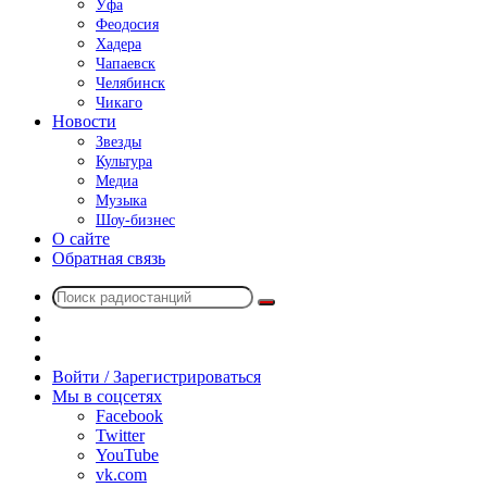
Уфа
Феодосия
Хадера
Чапаевск
Челябинск
Чикаго
Новости
Звезды
Культура
Медиа
Музыка
Шоу-бизнес
О сайте
Обратная связь
Поиск
Switch
радиостанций
skin
Sidebar
Случайное
радио
Войти / Зарегистрироваться
Мы в соцсетях
Facebook
Twitter
YouTube
vk.com