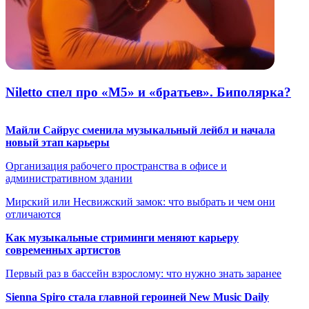
Niletto спел про «М5» и «братьев». Биполярка?
Майли Сайрус сменила музыкальный лейбл и начала
новый этап карьеры
Организация рабочего пространства в офисе и
административном здании
Мирский или Несвижский замок: что выбрать и чем они
отличаются
Как музыкальные стриминги меняют карьеру
современных артистов
Первый раз в бассейн взрослому: что нужно знать заранее
Sienna Spiro стала главной героиней New Music Daily