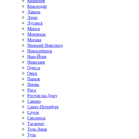
Кишинёв
Краснодар
Лаваль
Лион
Луганск
Минск
Монреаль
Москва
Нижний Новгород
Новосибирск
Нью-Йорк
Николаев
Одесса
Омск
Париж
Пермь
Рига
Ростов-на-Дону
Самара
Санкт-Петербург
Слуцк
Смоленск
Таганрог
Тель-Авив
Тула