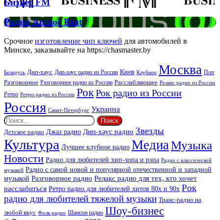
Бизнес
Бизнес FM
FM
Радио
Радио Аплюс Beat
Аплюс
Beat
Срочное
изготовление чип ключей
для автомобилей в
Минске, заказывайте на https://chasmaster.by
Москва
Киев
Дип-хаус
Дип-хаус радио из России
Клубное
Поп
Беларусь
Разговорное
Расслабляющее
Разговорное радио из России
Релакс радио из России
Рок
Рок радио из России
Ретро
Ретро-радио из России
Россия
Украина
Санкт-Петербург
Найти:
Звезды
Дип-хаус радио
Джаз радио
Детское радио
Культура
Медиа
Музыка
Лучшее клубное радио
Новости
Радио для любителей хип-хопа и рэпа
Радио с классической
Радио с самой новой и популярной отечественной и западной
музыкой
музыкой
Разговорное радио
Релакс радио для тех, кто хочет
Рок
расслабиться
Ретро радио для любителей хитов 80х и 90х
радио для любителей тяжелой музыки
Транс-радио на
Шоу-бизнес
любой вкус
Шансон радио
Фолк радио