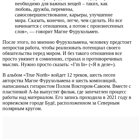
необходимо для важных вещей – таких, как
любовь, дружба, перемены,
самосовершенствование, карьеры, улучшение
мира. Сказать, конечно, легче, чем сделать. Но все
начинается с отношения, а потом с произнесенных
слов», — говорит Магне Фурухольмен.
После этого, по мнению Фурухольмена, человеку предстоит
непростая работа, чтобы реализовать потенциал своего
обязательства перед миром. И без такого отношения все
просто увязнет в сомнениях, страхах и противоречивых
мыслях. Нужно просто сказать: «I’m In» («Я в деле»).
В альбом «True North» войдет 12 треков, шесть песен
авторства Магне Фурухольмена и шесть композиций,
написанных гитаристом Полом Воктором-Савоем. Вместе с
пластинкой A-ha выпустят фильм, где запечатлен процесс
работы над материалом. Его запись проходила в 2021 году в
норвежском городе Будё, расположенном за Северным
полярным кругом.