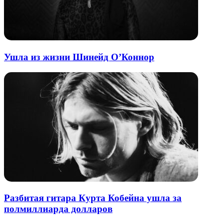
Ушла из жизни Шинейд О’Коннор
Разбитая гитара Курта Кобейна ушла за
полмиллиарда долларов