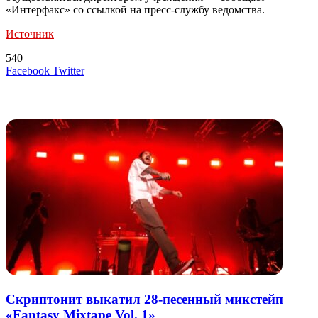
«Интерфакс» со ссылкой на пресс-службу ведомства.
Источник
540
LinkedIn
Tumblr
Reddit
Вконтакте
Одноклассники
Skype
Messenger
Messenger
WhatsApp
Telegram
Viber
Line
Поделиться
Печатать
Facebook
Twitter
через
электронную
Похожие радио
почту
Скриптонит выкатил 28-песенный микстейп
«Fantasy Mixtape Vol. 1»