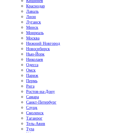
Кишинёв
Краснодар
Лаваль
Лион
Луганск
Минск
Монреаль
Москва
Нижний Новгород
Новосибирск
Нью-Йорк
Николаев
Одесса
Омск
Париж
Пермь
Рига
Ростов-на-Дону
Самара
Санкт-Петербург
Слуцк
Смоленск
Таганрог
Тель-Авив
Тула