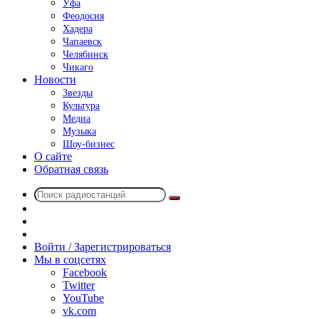
Уфа
Феодосия
Хадера
Чапаевск
Челябинск
Чикаго
Новости
Звезды
Культура
Медиа
Музыка
Шоу-бизнес
О сайте
Обратная связь
Поиск
Switch
радиостанций
skin
Sidebar
Случайное
радио
Войти / Зарегистрироваться
Мы в соцсетях
Facebook
Twitter
YouTube
vk.com