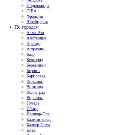
Молдова
Нидерланды
США
Франция
Швейцария
По городам
Алма-Ата
Амстердам
Ареццо
Астрахань
Баар
Белгород
Березники
Берлин
Борисовка
Вильнюс
Винница
Волгоград
Воронеж
Гомель
Ибица
Йошкар-Ола
Калининград
Калвер-Сити
Киев