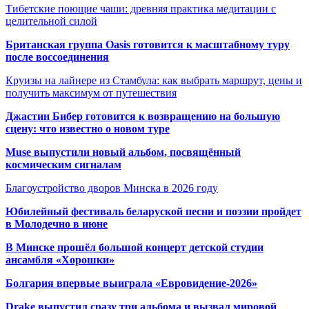
Тибетские поющие чаши: древняя практика медитации с
целительной силой
Британская группа Oasis готовится к масштабному туру
после воссоединения
Круизы на лайнере из Стамбула: как выбрать маршрут, цены и
получить максимум от путешествия
Джастин Бибер готовится к возвращению на большую
сцену: что известно о новом туре
Muse выпустили новый альбом, посвящённый
космическим сигналам
Благоустройство дворов Минска в 2026 году
Юбилейный фестиваль беларуской песни и поэзии пройдет
в Молодечно в июне
В Минске прошёл большой концерт детской студии
ансамбля «Хорошки»
Болгария впервые выиграла «Евровидение-2026»
Drake выпустил сразу три альбома и вызвал мировой