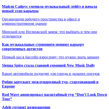
Майли Сайрус сменила музыкальный лейбл и начала
новый этап карьеры
Организация рабочего пространства в офисе и
административном здании
Мирский или Несвижский замок: что выбрать и чем они
отличаются
Как музыкальные стриминги меняют карьеру
современных артистов
Первый раз в бассейн взрослому: что нужно знать заранее
Sienna Spiro стала главной героиней New Music Daily
Какие автомобили подходят для города и дальних поездок
Робин запускает международный тур, стартовавший в
Европе
Rod Wave анонсировал масштабный тур “Don’t Look Down
Tour”
Adele готовит возвращение