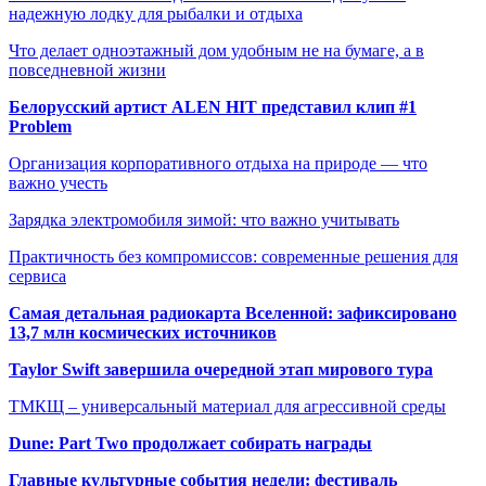
надежную лодку для рыбалки и отдыха
Что делает одноэтажный дом удобным не на бумаге, а в
повседневной жизни
Белорусский артист ALEN HIT представил клип #1
Problem
Организация корпоративного отдыха на природе — что
важно учесть
Зарядка электромобиля зимой: что важно учитывать
Практичность без компромиссов: современные решения для
сервиса
Самая детальная радиокарта Вселенной: зафиксировано
13,7 млн космических источников
Taylor Swift завершила очередной этап мирового тура
ТМКЩ – универсальный материал для агрессивной среды
Dune: Part Two продолжает собирать награды
Главные культурные события недели: фестиваль