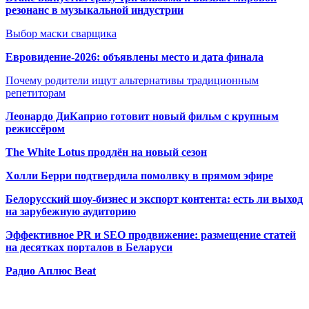
резонанс в музыкальной индустрии
Выбор маски сварщика
Евровидение-2026: объявлены место и дата финала
Почему родители ищут альтернативы традиционным
репетиторам
Леонардо ДиКаприо готовит новый фильм с крупным
режиссёром
The White Lotus продлён на новый сезон
Холли Берри подтвердила помолвк
у в прямом эфире
Белорусский шоу-бизнес и экспорт контента: есть ли выход
на зарубежную аудиторию
Эффективное PR и SEO продвижение:
размещение статей
на десятках порталов в Беларуси
Радио Аплюс Beat
Радио по странам