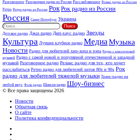
Разговорное
Расслабляющее
Разговорное радио из России
Релакс радио из России
Рок
Рок радио из России
Ретро
Ретро-радио из России
Россия
Украина
Санкт-Петербург
Найти:
Звезды
Дип-хаус радио
Джаз радио
Детское радио
Культура
Медиа
Музыка
Лучшее клубное радио
Новости
Радио для любителей хип-хопа и рэпа
Радио с классической
Радио с самой новой и популярной отечественной и западной
музыкой
музыкой
Разговорное радио
Релакс радио для тех, кто хочет
Рок
расслабиться
Ретро радио для любителей хитов 80х и 90х
радио для любителей тяжелой музыки
Транс-радио на
Шоу-бизнес
любой вкус
Шансон радио
Фолк радио
© Все права защищены 2026
Новости
Обратная связь
О сайте
Политика конфиденциальности
Facebook
Twitter
YouTube