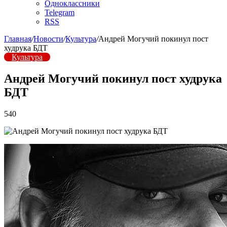
Одноклассники
Telegram
RSS
Главная
/
Новости
/
Культура
/
Андрей Могучий покинул пост
худрука БДТ
Культура
Андрей Могучий покинул пост худрука
БДТ
540