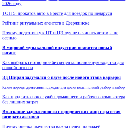
2026 году
ТОП 5: прокатов авто в Бресте для поездок по Беларуси
Рейтинг ритуальных агентств в Дзержинске
Почему подготовку к ЦТ и ЦЭ лучше начинать летом, а не
осенью
В мировой музыкальной индустрии появится новый
гигант
Как выбрать снотворное без рецепта: полное руководство для
спокойного сна
Эд Ширан задумался о паузе после нового этапа карьеры
Какие породы древесины подходят для доски пола: полный разбор и выбор
Как продлить срок службы домашнего и рабочего компьютера
без лишних затрат
Взыскание задолженности с юридических лиц: стратегия
возврата активов
Почему оценка имущества важна перед продажей