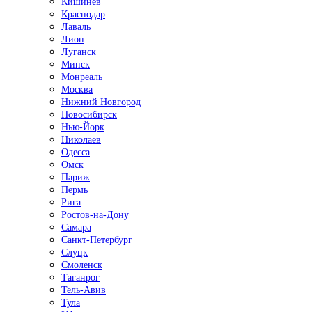
Кишинёв
Краснодар
Лаваль
Лион
Луганск
Минск
Монреаль
Москва
Нижний Новгород
Новосибирск
Нью-Йорк
Николаев
Одесса
Омск
Париж
Пермь
Рига
Ростов-на-Дону
Самара
Санкт-Петербург
Слуцк
Смоленск
Таганрог
Тель-Авив
Тула