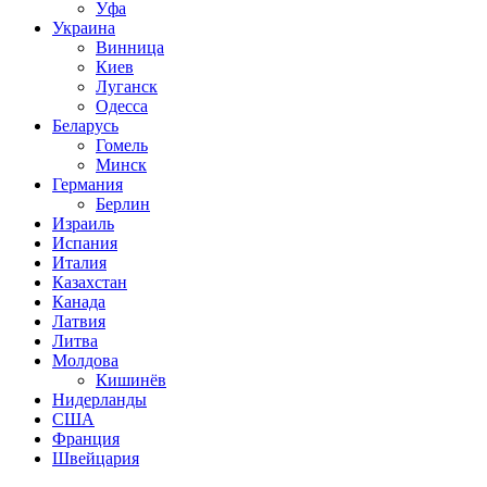
Уфа
Украина
Винница
Киев
Луганск
Одесса
Беларусь
Гомель
Минск
Германия
Берлин
Израиль
Испания
Италия
Казахстан
Канада
Латвия
Литва
Молдова
Кишинёв
Нидерланды
США
Франция
Швейцария