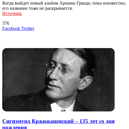
Когда выйдет новый альбом Арианы Гранде, пока неизвестно,
его название тоже не раскрывается.
Источник
576
LinkedIn
Tumblr
Reddit
Вконтакте
Одноклассники
Skype
Messenger
Messenger
WhatsApp
Telegram
Viber
Line
Поделиться
Печатать
Facebook
Twitter
через
электронную
Похожие радио
почту
Сигизмунд Кржижановский – 135 лет со дня
рождения