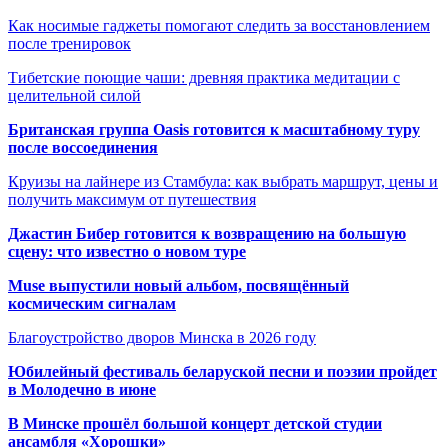
Как носимые гаджеты помогают следить за восстановлением
после тренировок
Тибетские поющие чаши: древняя практика медитации с
целительной силой
Британская группа Oasis готовится к масштабному туру
после воссоединения
Круизы на лайнере из Стамбула: как выбрать маршрут, цены и
получить максимум от путешествия
Джастин Бибер готовится к возвращению на большую
сцену: что известно о новом туре
Muse выпустили новый альбом, посвящённый
космическим сигналам
Благоустройство дворов Минска в 2026 году
Юбилейный фестиваль беларуской песни и поэзии пройдет
в Молодечно в июне
В Минске прошёл большой концерт детской студии
ансамбля «Хорошки»