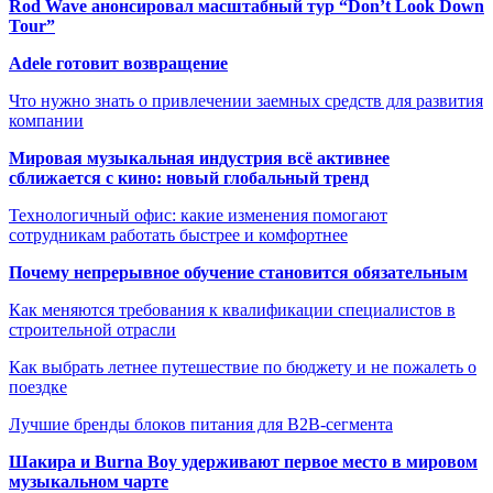
Rod Wave анонсировал масштабный тур “Don’t Look Down
Tour”
Adele готовит возвращение
Что нужно знать о привлечении заемных средств для развития
компании
Мировая музыкальная индустрия всё активнее
сближается с кино: новый глобальный тренд
Технологичный офис: какие изменения помогают
сотрудникам работать быстрее и комфортнее
Почему непрерывное обучение становится обязательным
Как меняются требования к квалификации специалистов в
строительной отрасли
Как выбрать летнее путешествие по бюджету и не пожалеть о
поездке
Лучшие бренды блоков питания для B2B-сегмента
Шакира и Burna Boy удерживают первое место в мировом
музыкальном чарте