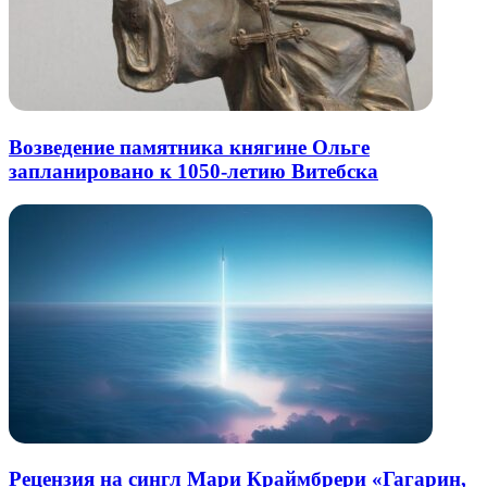
Возведение памятника княгине Ольге
запланировано к 1050-летию Витебска
Рецензия на сингл Мари Краймбрери «Гагарин,