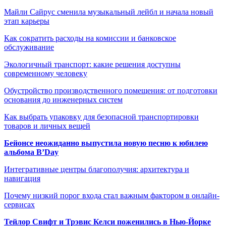
Майли Сайрус сменила музыкальный лейбл и начала новый
этап карьеры
Как сократить расходы на комиссии и банковское
обслуживание
Экологичный транспорт: какие решения доступны
современному человеку
Обустройство производственного помещения: от подготовки
основания до инженерных систем
Как выбрать упаковку для безопасной транспортировки
товаров и личных вещей
Бейонсе неожиданно выпустила новую песню к юбилею
альбома B’Day
Интегративные центры благополучия: архитектура и
навигация
Почему низкий порог входа стал важным фактором в онлайн-
сервисах
Тейлор Свифт и Трэвис Келси поженились в Нью-Йорке