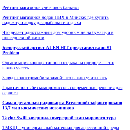
Рейтинг магазинов счётчиков банкнот
Рейтинг магазинов лодок ПВХ в Минске: где купить
надежную лодку для рыбалки и отдыха
Что делает одноэтажный дом удобным не на бумаге, а в
повседневной жизни
Белорусский артист ALEN HIT представил клип #1
Problem
Организация корпоративного отдыха на природе — что
важно учесть
Зарядка электромобиля зимой: что важно учитывать
Практичность без компромиссов: современные решения для
сервиса
Самая детальная радиокарта Вселенной: зафиксировано
13,7 млн космических источников
Taylor Swift завершила очередной этап мирового тура
ТМКЩ – универсальный материал для агрессивной среды