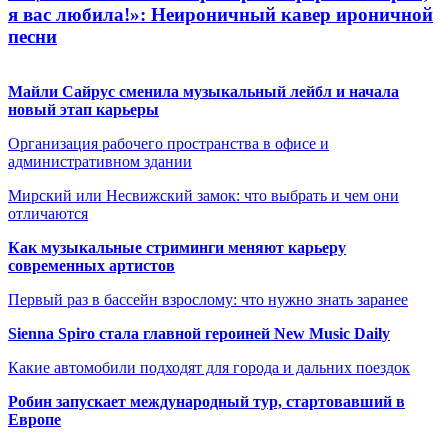
я вас любила!»: Неироничный кавер ироничной
песни
Майли Сайрус сменила музыкальный лейбл и начала
новый этап карьеры
Организация рабочего пространства в офисе и
административном здании
Мирский или Несвижский замок: что выбрать и чем они
отличаются
Как музыкальные стриминги меняют карьеру
современных артистов
Первый раз в бассейн взрослому: что нужно знать заранее
Sienna Spiro стала главной героиней New Music Daily
Какие автомобили подходят для города и дальних поездок
Робин запускает международный тур, стартовавший в
Европе