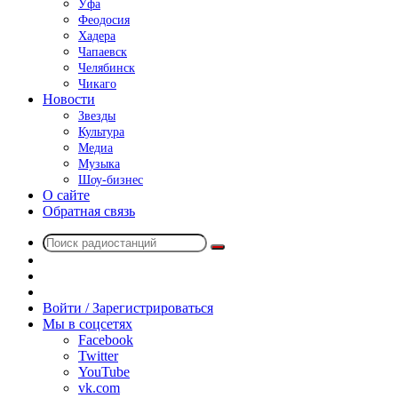
Уфа
Феодосия
Хадера
Чапаевск
Челябинск
Чикаго
Новости
Звезды
Культура
Медиа
Музыка
Шоу-бизнес
О сайте
Обратная связь
Поиск
Switch
радиостанций
skin
Sidebar
Случайное
радио
Войти / Зарегистрироваться
Мы в соцсетях
Facebook
Twitter
YouTube
vk.com