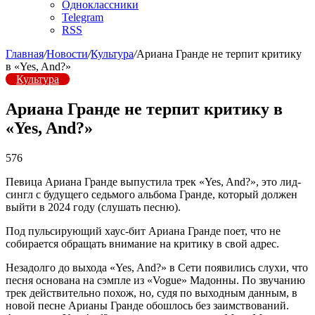
Одноклассники
Telegram
RSS
Главная
/
Новости
/
Культура
/
Ариана Гранде не терпит критику
в «Yes, And?»
Культура
Ариана Гранде не терпит критику в
«Yes, And?»
576
Певица Ариана Гранде выпустила трек «Yes, And?», это лид-
сингл с будущего седьмого альбома Гранде, который должен
выйти в 2024 году (слушать песню).
Под пульсирующий хаус-бит Ариана Гранде поет, что не
собирается обращать внимание на критику в свой адрес.
Незадолго до выхода «Yes, And?» в Сети появились слухи, что
песня основана на сэмпле из «Vogue» Мадонны. По звучанию
трек действительно похож, но, судя по выходным данным, в
новой песне Арианы Гранде обошлось без заимствований.