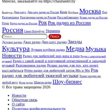
Минске, заказывайте на https://chasmaster.by
Москва
Киев
Дип-хаус
Дип-хаус радио из России
Клубное
Поп
Беларусь
Разговорное
Расслабляющее
Разговорное радио из России
Релакс радио из России
Рок
Рок радио из России
Ретро
Ретро-радио из России
Россия
Украина
Санкт-Петербург
Найти:
Звезды
Дип-хаус радио
Джаз радио
Детское радио
Культура
Медиа
Музыка
Лучшее клубное радио
Новости
Радио для любителей хип-хопа и рэпа
Радио с классической
Радио с самой новой и популярной отечественной и западной
музыкой
музыкой
Разговорное радио
Релакс радио для тех, кто хочет
Рок
расслабиться
Ретро радио для любителей хитов 80х и 90х
радио для любителей тяжелой музыки
Транс-радио на
Шоу-бизнес
любой вкус
Шансон радио
Фолк радио
© Все права защищены 2026
Новости
Обратная связь
О сайте
Политика конфиденциальности