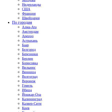
Молдова
Нидерланды
США
Франция
Швейцария
По городам
Алма-Ата
Амстердам
Ареццо
Астрахань
Баар
Белгород
Березники
Берлин
Борисовка
Вильнюс
Винница
Волгоград
Воронеж
Гомель
Ибица
Йошкар-Ола
Калининград
Калвер-Сити
Киев