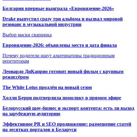
Болгария впервые выиграла «Евровидение-2026»
Drake выпустил сразу три альбома и вызвал мировой
резонанс в музыкальной индустрии
Выбор маски сварщика
Евровидение-2026: объявлены место и дата финала
Почему родители ищут альтернативы традиционным
репетиторам
Леонардо ДиКаприо готовит новый фильм с крупным
режиссёром
The White Lotus продлён на новый сезон
Холли Берри подтвердила помолвк
у в прямом эфире
Белорусский шоу-бизнес и экспорт контента: есть ли выход
на зарубежную аудиторию
Эффективное PR и SEO продвижение:
размещение статей
на десятках порталов в Беларуси