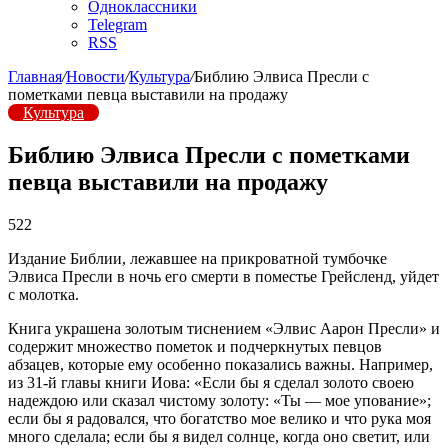
Одноклассники
Telegram
RSS
Главная
/
Новости
/
Культура
/
Библию Элвиса Пресли с
пометками певца выставили на продажу
Культура
Библию Элвиса Пресли с пометками
певца выставили на продажу
522
Издание Библии, лежавшее на прикроватной тумбочке
Элвиса Пресли в ночь его смерти в поместье Грейсленд, уйдет
с молотка.
Книга украшена золотым тиснением «Элвис Аарон Пресли» и
содержит множество пометок и подчеркнутых певцов
абзацев, которые ему особенно показались важны. Например,
из 31-й главы книги Иова: «Если бы я сделал золото своею
надеждою или сказал чистому золоту: «Ты — мое упование»;
если бы я радовался, что богатство мое велико и что рука моя
много сделала; если бы я видел солнце, когда оно светит, или