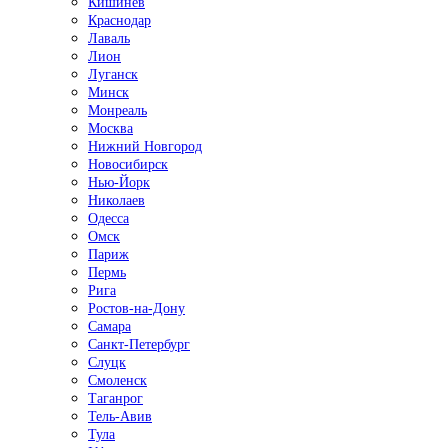
Кишинёв
Краснодар
Лаваль
Лион
Луганск
Минск
Монреаль
Москва
Нижний Новгород
Новосибирск
Нью-Йорк
Николаев
Одесса
Омск
Париж
Пермь
Рига
Ростов-на-Дону
Самара
Санкт-Петербург
Слуцк
Смоленск
Таганрог
Тель-Авив
Тула