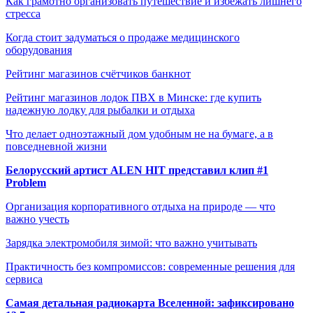
Как грамотно организовать путешествие и избежать лишнего
стресса
Когда стоит задуматься о продаже медицинского
оборудования
Рейтинг магазинов счётчиков банкнот
Рейтинг магазинов лодок ПВХ в Минске: где купить
надежную лодку для рыбалки и отдыха
Что делает одноэтажный дом удобным не на бумаге, а в
повседневной жизни
Белорусский артист ALEN HIT представил клип #1
Problem
Организация корпоративного отдыха на природе — что
важно учесть
Зарядка электромобиля зимой: что важно учитывать
Практичность без компромиссов: современные решения для
сервиса
Самая детальная радиокарта Вселенной: зафиксировано