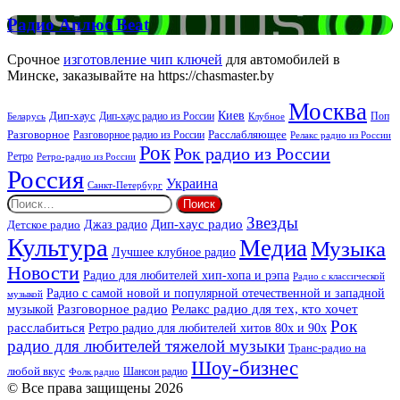
FM
Радио
Радио Аплюс Beat
Аплюс
Beat
Срочное
изготовление чип ключей
для автомобилей в
Минске, заказывайте на https://chasmaster.by
Москва
Киев
Дип-хаус
Дип-хаус радио из России
Клубное
Поп
Беларусь
Разговорное
Расслабляющее
Разговорное радио из России
Релакс радио из России
Рок
Рок радио из России
Ретро
Ретро-радио из России
Россия
Украина
Санкт-Петербург
Найти:
Звезды
Дип-хаус радио
Джаз радио
Детское радио
Культура
Медиа
Музыка
Лучшее клубное радио
Новости
Радио для любителей хип-хопа и рэпа
Радио с классической
Радио с самой новой и популярной отечественной и западной
музыкой
музыкой
Разговорное радио
Релакс радио для тех, кто хочет
Рок
расслабиться
Ретро радио для любителей хитов 80х и 90х
радио для любителей тяжелой музыки
Транс-радио на
Шоу-бизнес
любой вкус
Шансон радио
Фолк радио
© Все права защищены 2026