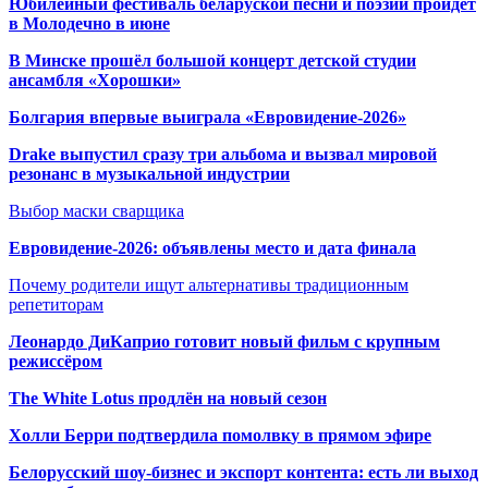
Юбилейный фестиваль беларуской песни и поэзии пройдет
в Молодечно в июне
В Минске прошёл большой концерт детской студии
ансамбля «Хорошки»
Болгария впервые выиграла «Евровидение-2026»
Drake выпустил сразу три альбома и вызвал мировой
резонанс в музыкальной индустрии
Выбор маски сварщика
Евровидение-2026: объявлены место и дата финала
Почему родители ищут альтернативы традиционным
репетиторам
Леонардо ДиКаприо готовит новый фильм с крупным
режиссёром
The White Lotus продлён на новый сезон
Холли Берри подтвердила помолвк
у в прямом эфире
Белорусский шоу-бизнес и экспорт контента: есть ли выход