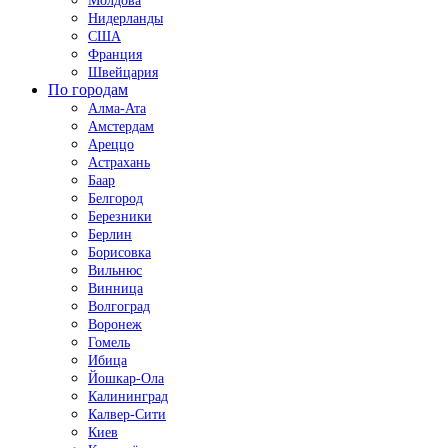
Молдова
Нидерланды
США
Франция
Швейцария
По городам
Алма-Ата
Амстердам
Ареццо
Астрахань
Баар
Белгород
Березники
Берлин
Борисовка
Вильнюс
Винница
Волгоград
Воронеж
Гомель
Ибица
Йошкар-Ола
Калининград
Калвер-Сити
Киев