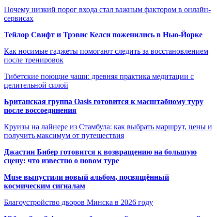
Почему низкий порог входа стал важным фактором в онлайн-
сервисах
Тейлор Свифт и Трэвис Келси поженились в Нью-Йорке
Как носимые гаджеты помогают следить за восстановлением
после тренировок
Тибетские поющие чаши: древняя практика медитации с
целительной силой
Британская группа Oasis готовится к масштабному туру
после воссоединения
Круизы на лайнере из Стамбула: как выбрать маршрут, цены и
получить максимум от путешествия
Джастин Бибер готовится к возвращению на большую
сцену: что известно о новом туре
Muse выпустили новый альбом, посвящённый
космическим сигналам
Благоустройство дворов Минска в 2026 году