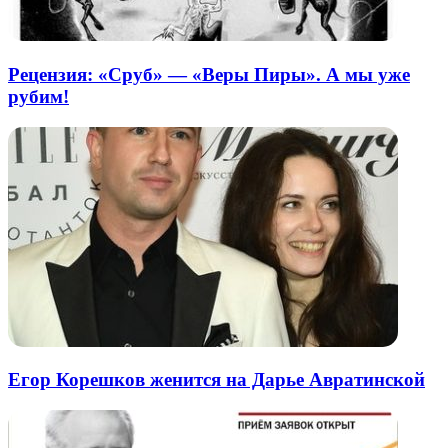
Рецензия: «Сруб» — «Веры Пиры». А мы уже
рубим!
Егор Корешков женится на Дарье Авратинской