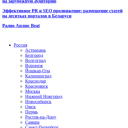
на зарубежную аудиторию
Эффективное PR и SEO продвижение:
размещение статей
на десятках порталов в Беларуси
Радио Аплюс Beat
Радио по странам
Россия
Астрахань
Белгород
Волгоград
Воронеж
Йошкар-Ола
Калининград
Краснодар
Красноярск
Москва
Нижний Новгород
Новосибирск
Омск
Пермь
Ростов-на-Дону
Самара
Санкт-Петербург