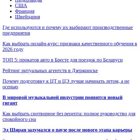
США
Франция
Швейцария
Где используются и почему их выбирают производственные
предприятия
Как выбрать онлайн-курс: признаки качественного обучения в
2026 году
ТОП 5: прокатов авто в Бресте для поездок по Беларуси
Рейтинг ритуальных агентств в Дзержинске
Почему подготовку к ЦТ и ЦЭ лучше начинать летом, а не
осенью
В мировой музыкальной индустрии появится новый
гигант
Как выбрать снотворное без рецепта: полное руководство для
спокойного сна
Эд Ширан задумался о паузе после нового этапа карьеры