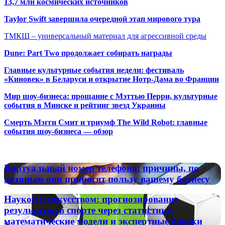
13,7 млн космических источников
Taylor Swift завершила очередной этап мирового тура
ТМКЩ – универсальный материал для агрессивной среды
Dune: Part Two продолжает собирать награды
Главные культурные события недели: фестиваль
«Киновек» в Беларуси и открытие Нотр-Дама во Франции
Мир шоу-бизнеса: прощание с Мэттью Перри, культурные
события в Минске и рейтинг звезд Украины
Смерть Мэгги Смит и триумф The Wild Robot: главные
события шоу-бизнеса — обзор
Популярные радиостанции
Виртуальный
Виртуальный номер телефона: причины, по
номер
которым они приносят пользу вашему бизнесу
телефона:
причины,
Наукой
Наукой и искусством: прогнозирование
по
и
результатов в спорте через статистику,
которым
искусством:
математические модели и экспертные оценки
они
прогнозирование