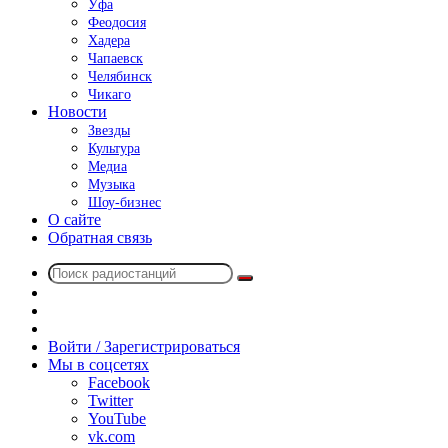
Уфа
Феодосия
Хадера
Чапаевск
Челябинск
Чикаго
Новости
Звезды
Культура
Медиа
Музыка
Шоу-бизнес
О сайте
Обратная связь
Поиск
Switch
радиостанций
skin
Sidebar
Случайное
радио
Войти / Зарегистрироваться
Мы в соцсетях
Facebook
Twitter
YouTube
vk.com