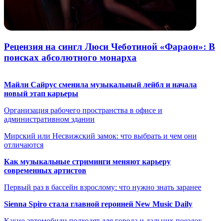
Рецензия на сингл Люси Чеботиной «Фараон»: В
поисках абсолютного монарха
Майли Сайрус сменила музыкальный лейбл и начала
новый этап карьеры
Организация рабочего пространства в офисе и
административном здании
Мирский или Несвижский замок: что выбрать и чем они
отличаются
Как музыкальные стриминги меняют карьеру
современных артистов
Первый раз в бассейн взрослому: что нужно знать заранее
Sienna Spiro стала главной героиней New Music Daily
Какие автомобили подходят для города и дальних поездок