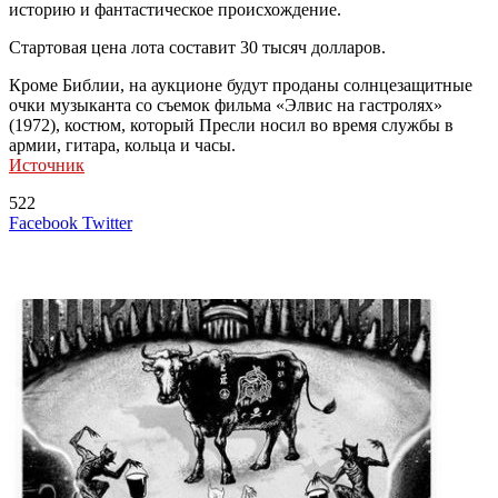
историю и фантастическое происхождение.
Стартовая цена лота составит 30 тысяч долларов.
Кроме Библии, на аукционе будут проданы солнцезащитные
очки музыканта со съемок фильма «Элвис на гастролях»
(1972), костюм, который Пресли носил во время службы в
армии, гитара, кольца и часы.
Источник
522
LinkedIn
Tumblr
Reddit
Вконтакте
Одноклассники
Skype
Messenger
Messenger
WhatsApp
Telegram
Viber
Line
Поделиться
Печатать
Facebook
Twitter
через
электронную
Похожие радио
почту