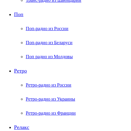
Транс-радио из Швейцарии
Поп
Поп-радио из России
Поп-радио из Беларуси
Поп радио из Молдовы
Ретро
Ретро-радио из России
Ретро-радио из Украины
Ретро-радио из Франции
Релакс