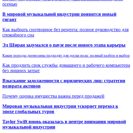
осенью
В мировой музыкальной индустрии появится новый
гигант
Как выбрать снотворное без рецепта: полное руководство для
спокойного сна
Эд Ширан задумался о паузе после нового этапа карьеры
Какие породы древесины подходят для доски пола: полный разбор и выбор
Как продлить срок службы домашнего и рабочего компьютера
без лишних затрат
Взыскание задолженности с юридических лиц: стратегия
возврата активов
Почему оценка имущества важна перед продажей
Мировая музыкальная индустрия ускоряет переход к
эпохе глобальных туров
Taylor Swift вновь оказалась в центре внимания мировой
музыкальной индустрии