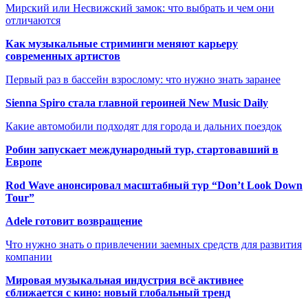
Мирский или Несвижский замок: что выбрать и чем они
отличаются
Как музыкальные стриминги меняют карьеру
современных артистов
Первый раз в бассейн взрослому: что нужно знать заранее
Sienna Spiro стала главной героиней New Music Daily
Какие автомобили подходят для города и дальних поездок
Робин запускает международный тур, стартовавший в
Европе
Rod Wave анонсировал масштабный тур “Don’t Look Down
Tour”
Adele готовит возвращение
Что нужно знать о привлечении заемных средств для развития
компании
Мировая музыкальная индустрия всё активнее
сближается с кино: новый глобальный тренд