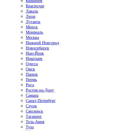
Кишинёв
Краснодар
Лаваль
Лион
Луганск
Минск
Монреаль
Москва
Нижний Новгород
Новосибирск
Нью-Йорк
Николаев
Одесса
Омск
Париж
Пермь
Рига
Ростов-на-Дону
Самара
Санкт-Петербург
Слуцк
Смоленск
Таганрог
Тель-Авив
Тула