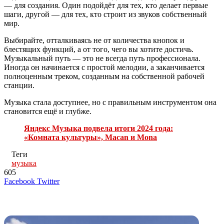
— для создания. Один подойдёт для тех, кто делает первые
шаги, другой — для тех, кто строит из звуков собственный
мир.
Выбирайте, отталкиваясь не от количества кнопок и
блестящих функций, а от того, чего вы хотите достичь.
Музыкальный путь — это не всегда путь профессионала.
Иногда он начинается с простой мелодии, а заканчивается
полноценным треком, созданным на собственной рабочей
станции.
Музыка стала доступнее, но с правильным инструментом она
становится ещё и глубже.
Яндекс Музыка подвела итоги 2024 года:
«Комната культуры», Macan и Mona
Теги
музыка
605
LinkedIn
Tumblr
Reddit
Вконтакте
Одноклассники
Skype
Messenger
Messenger
WhatsApp
Telegram
Viber
Line
Поделиться
Печатать
Facebook
Twitter
через
электронную
Похожие радио
почту