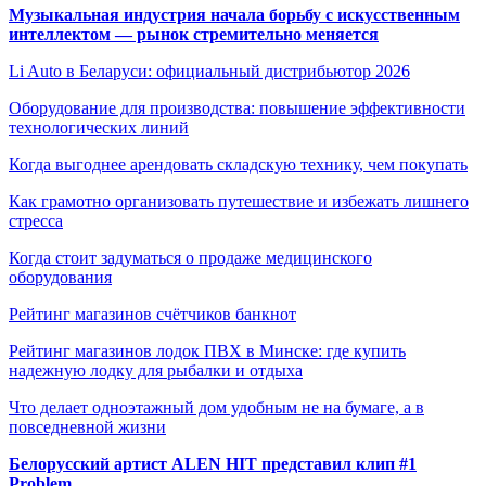
Музыкальная индустрия начала борьбу с искусственным
интеллектом — рынок стремительно меняется
Li Auto в Беларуси: официальный дистрибьютор 2026
Оборудование для производства: повышение эффективности
технологических линий
Когда выгоднее арендовать складскую технику, чем покупать
Как грамотно организовать путешествие и избежать лишнего
стресса
Когда стоит задуматься о продаже медицинского
оборудования
Рейтинг магазинов счётчиков банкнот
Рейтинг магазинов лодок ПВХ в Минске: где купить
надежную лодку для рыбалки и отдыха
Что делает одноэтажный дом удобным не на бумаге, а в
повседневной жизни
Белорусский артист ALEN HIT представил клип #1
Problem