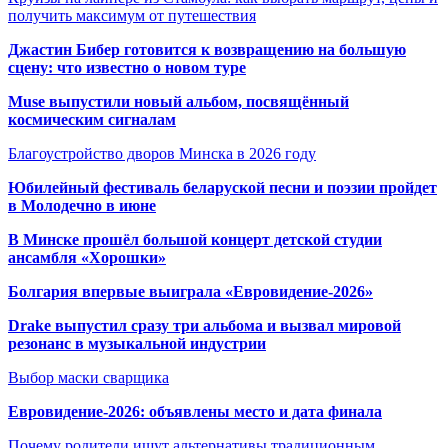
получить максимум от путешествия
Джастин Бибер готовится к возвращению на большую
сцену: что известно о новом туре
Muse выпустили новый альбом, посвящённый
космическим сигналам
Благоустройство дворов Минска в 2026 году
Юбилейный фестиваль беларуской песни и поэзии пройдет
в Молодечно в июне
В Минске прошёл большой концерт детской студии
ансамбля «Хорошки»
Болгария впервые выиграла «Евровидение-2026»
Drake выпустил сразу три альбома и вызвал мировой
резонанс в музыкальной индустрии
Выбор маски сварщика
Евровидение-2026: объявлены место и дата финала
Почему родители ищут альтернативы традиционным