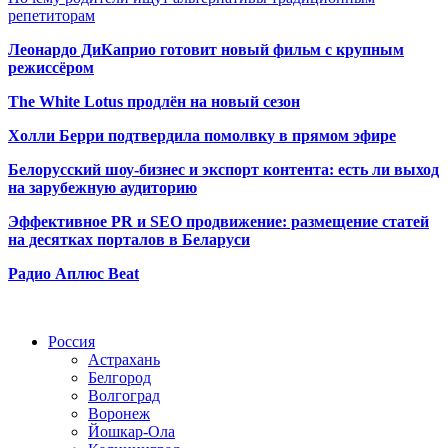
репетиторам
Леонардо ДиКаприо готовит новый фильм с крупным
режиссёром
The White Lotus продлён на новый сезон
Холли Берри подтвердила помолвк
у в прямом эфире
Белорусский шоу-бизнес и экспорт контента: есть ли выход
на зарубежную аудиторию
Эффективное PR и SEO продвижение:
размещение статей
на десятках порталов в Беларуси
Радио Аплюс Beat
Радио по странам
Россия
Астрахань
Белгород
Волгоград
Воронеж
Йошкар-Ола