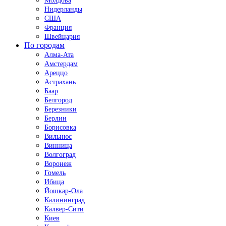
Молдова
Нидерланды
США
Франция
Швейцария
По городам
Алма-Ата
Амстердам
Ареццо
Астрахань
Баар
Белгород
Березники
Берлин
Борисовка
Вильнюс
Винница
Волгоград
Воронеж
Гомель
Ибица
Йошкар-Ола
Калининград
Калвер-Сити
Киев