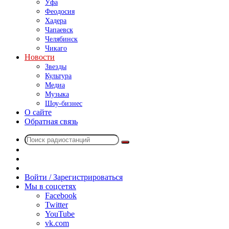
Уфа
Феодосия
Хадера
Чапаевск
Челябинск
Чикаго
Новости
Звезды
Культура
Медиа
Музыка
Шоу-бизнес
О сайте
Обратная связь
Поиск
Switch
радиостанций
skin
Sidebar
Случайное
радио
Войти / Зарегистрироваться
Мы в соцсетях
Facebook
Twitter
YouTube
vk.com