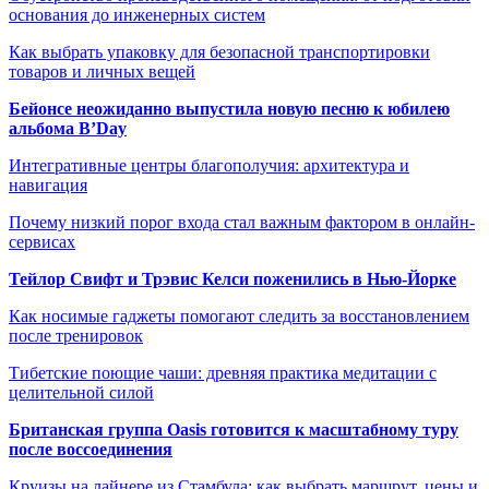
основания до инженерных систем
Как выбрать упаковку для безопасной транспортировки
товаров и личных вещей
Бейонсе неожиданно выпустила новую песню к юбилею
альбома B’Day
Интегративные центры благополучия: архитектура и
навигация
Почему низкий порог входа стал важным фактором в онлайн-
сервисах
Тейлор Свифт и Трэвис Келси поженились в Нью-Йорке
Как носимые гаджеты помогают следить за восстановлением
после тренировок
Тибетские поющие чаши: древняя практика медитации с
целительной силой
Британская группа Oasis готовится к масштабному туру
после воссоединения
Круизы на лайнере из Стамбула: как выбрать маршрут, цены и