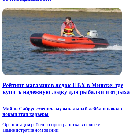
Рейтинг магазинов лодок ПВХ в Минске: где
купить надежную лодку для рыбалки и отдыха
Майли Сайрус сменила музыкальный лейбл и начала
новый этап карьеры
Организация рабочего пространства в офисе и
административном здании