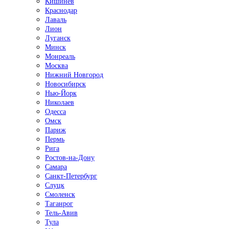
Кишинёв
Краснодар
Лаваль
Лион
Луганск
Минск
Монреаль
Москва
Нижний Новгород
Новосибирск
Нью-Йорк
Николаев
Одесса
Омск
Париж
Пермь
Рига
Ростов-на-Дону
Самара
Санкт-Петербург
Слуцк
Смоленск
Таганрог
Тель-Авив
Тула