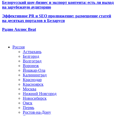
Белорусский шоу-бизнес и экспорт контента: есть ли выход
на зарубежную аудиторию
Эффективное PR и SEO продвижение:
размещение статей
на десятках порталов в Беларуси
Радио Аплюс Beat
Радио по странам
Россия
Астрахань
Белгород
Волгоград
Воронеж
Йошкар-Ола
Калининград
Краснодар
Красноярск
Москва
Нижний Новгород
Новосибирск
Омск
Пермь
Ростов-на-Дону