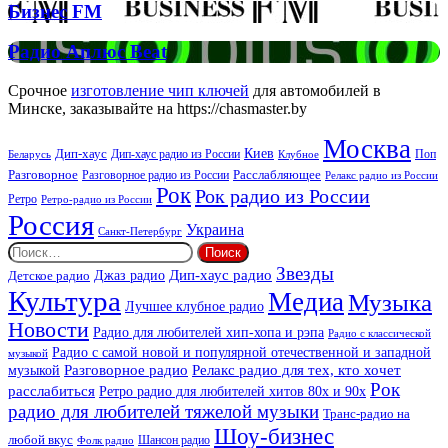
Бизнес
Бизнес FM
FM
Радио
Радио Аплюс Beat
Аплюс
Beat
Срочное
изготовление чип ключей
для автомобилей в
Минске, заказывайте на https://chasmaster.by
Москва
Киев
Дип-хаус
Дип-хаус радио из России
Клубное
Поп
Беларусь
Разговорное
Расслабляющее
Разговорное радио из России
Релакс радио из России
Рок
Рок радио из России
Ретро
Ретро-радио из России
Россия
Украина
Санкт-Петербург
Найти:
Звезды
Дип-хаус радио
Джаз радио
Детское радио
Культура
Медиа
Музыка
Лучшее клубное радио
Новости
Радио для любителей хип-хопа и рэпа
Радио с классической
Радио с самой новой и популярной отечественной и западной
музыкой
музыкой
Разговорное радио
Релакс радио для тех, кто хочет
Рок
расслабиться
Ретро радио для любителей хитов 80х и 90х
радио для любителей тяжелой музыки
Транс-радио на
Шоу-бизнес
любой вкус
Шансон радио
Фолк радио