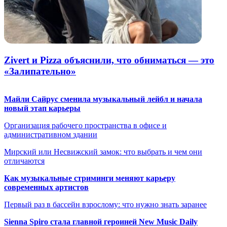
Zivert и Pizza объяснили, что обниматься — это
«Залипательно»
Майли Сайрус сменила музыкальный лейбл и начала
новый этап карьеры
Организация рабочего пространства в офисе и
административном здании
Мирский или Несвижский замок: что выбрать и чем они
отличаются
Как музыкальные стриминги меняют карьеру
современных артистов
Первый раз в бассейн взрослому: что нужно знать заранее
Sienna Spiro стала главной героиней New Music Daily