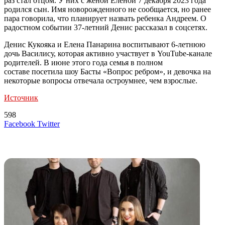
раз стал отцом. У них с женой Еленой 7 декабря 2023 года
родился сын. Имя новорожденного не сообщается, но ранее
пара говорила, что планирует назвать ребенка Андреем. О
радостном событии 37-летний Денис рассказал в соцсетях.
Денис Кукояка и Елена Панарина воспитывают 6-летнюю
дочь Василису, которая активно участвует в YouTube-канале
родителей. В июне этого года семья в полном
составе посетила шоу Басты «Вопрос ребром», и девочка на
некоторые вопросы отвечала остроумнее, чем взрослые.
Источник
598
LinkedIn
Tumblr
Reddit
Вконтакте
Одноклассники
Skype
Messenger
Messenger
WhatsApp
Telegram
Viber
Line
Поделиться
Печатать
Facebook
Twitter
через
электронную
Похожие радио
почту