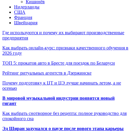
Кишинёв
Нидерланды
США
Франция
Швейцария
Где используются и почему их выбирают производственные
предприятия
Как выбрать онлайн-курс: признаки качественного обучения в
2026 году
ТОП 5: прокатов авто в Бресте для поездок по Беларуси
Рейтинг ритуальных агентств в Дзержинске
Почему подготовку к ЦТ и ЦЭ лучше начинать летом, а не
осенью
В мировой музыкальной индустрии появится новый
гигант
Как выбрать снотворное без рецепта: полное руководство для
спокойного сна
Эд Ширан задумался о паузе после нового этапа карьеры