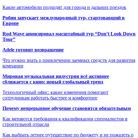
Какие автомобили подходят для города и дальних поездок
Робин запускает международный тур, стартовавший в
Европе
Rod Wave анонсировал масштабный тур “Don’t Look Down
Tour”
Adele готовит возвращение
Что нужно знать о привлечении заемных средств для развития
компании
Мировая музыкальная индустрия всё активнее
сближается с кино: новый глобальный тренд
Технологичный офис: какие изменения помогают
сотрудникам работать быстрее и комфортнее
Почему непрерывное обучение становится обязательным
Как меняются требования к квалификации специалистов в
строительной отрасли
Как выбрать летнее путешествие по бюджету и не пожалеть о