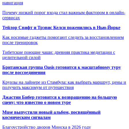
навигация
Почему низкий порог входа стал важным фактором в онлайн-
сервисах
Тейлор Свифт и Трэвис Келси поженились в Нью-Йорке
Как носимые гаджеты помогают следить за восстановлением
после тренировок
Тибетские поющие чаши: древняя практика медитации с
целительной силой
Британская группа Oasis готовится к масштабному туру
после воссоединения
Круизы на лайнере из Стамбула: как выбрать маршрут, цены и
получить максимум от путешествия
Джастин Бибер готовится к возвращению на большую
сцену: что известно о новом туре
Muse выпустили новый альбом, посвящённый
космическим сигналам
Благоустройство дворов Минска в 2026 году