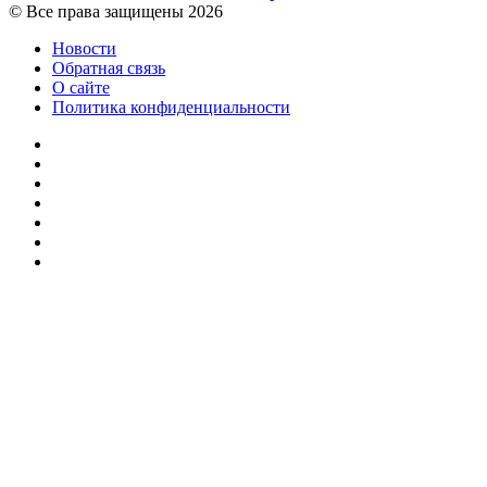
© Все права защищены 2026
Новости
Обратная связь
О сайте
Политика конфиденциальности
Facebook
Twitter
YouTube
vk.com
Одноклассники
Telegram
RSS
Кнопка
«Наверх»