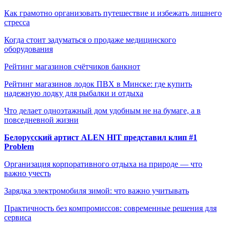
Как грамотно организовать путешествие и избежать лишнего
стресса
Когда стоит задуматься о продаже медицинского
оборудования
Рейтинг магазинов счётчиков банкнот
Рейтинг магазинов лодок ПВХ в Минске: где купить
надежную лодку для рыбалки и отдыха
Что делает одноэтажный дом удобным не на бумаге, а в
повседневной жизни
Белорусский артист ALEN HIT представил клип #1
Problem
Организация корпоративного отдыха на природе — что
важно учесть
Зарядка электромобиля зимой: что важно учитывать
Практичность без компромиссов: современные решения для
сервиса