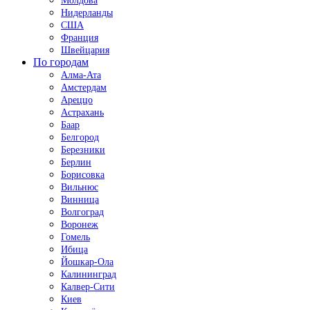
Молдова
Нидерланды
США
Франция
Швейцария
По городам
Алма-Ата
Амстердам
Ареццо
Астрахань
Баар
Белгород
Березники
Берлин
Борисовка
Вильнюс
Винница
Волгоград
Воронеж
Гомель
Ибица
Йошкар-Ола
Калининград
Калвер-Сити
Киев