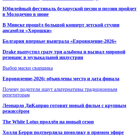
Юбилейный фестиваль беларуской песни и поэзии пройдет
в Молодечно в июне
В Минске прошёл большой концерт детской студии
ансамбля «Хорошки»
Болгария впервые выиграла «Евровидение-2026»
Drake выпустил сразу три альбома и вызвал мировой
резонанс в музыкальной индустрии
Выбор маски сварщика
Евровидение-2026: объявлены место и дата финала
Почему родители ищут альтернативы традиционным
репетиторам
Леонардо ДиКаприо готовит новый фильм с крупным
режиссёром
The White Lotus продлён на новый сезон
Холли Берри подтвердила помолвк
у в прямом эфире