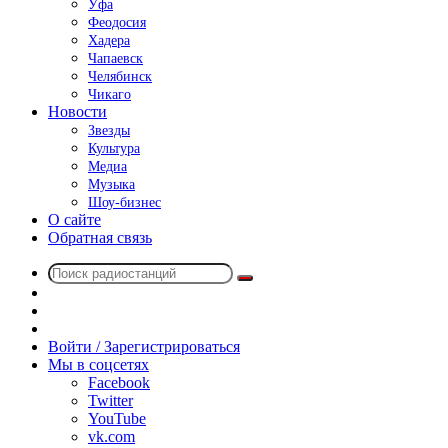
Уфа
Феодосия
Хадера
Чапаевск
Челябинск
Чикаго
Новости
Звезды
Культура
Медиа
Музыка
Шоу-бизнес
О сайте
Обратная связь
Поиск
Switch
радиостанций
skin
Sidebar
Случайное
радио
Войти / Зарегистрироваться
Мы в соцсетях
Facebook
Twitter
YouTube
vk.com