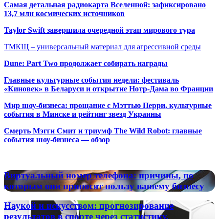
Самая детальная радиокарта Вселенной: зафиксировано
13,7 млн космических источников
Taylor Swift завершила очередной этап мирового тура
ТМКЩ – универсальный материал для агрессивной среды
Dune: Part Two продолжает собирать награды
Главные культурные события недели: фестиваль
«Киновек» в Беларуси и открытие Нотр-Дама во Франции
Мир шоу-бизнеса: прощание с Мэттью Перри, культурные
события в Минске и рейтинг звезд Украины
Смерть Мэгги Смит и триумф The Wild Robot: главные
события шоу-бизнеса — обзор
Популярные радиостанции
Виртуальный
Виртуальный номер телефона: причины, по
номер
которым они приносят пользу вашему бизнесу
телефона:
причины,
Наукой
Наукой и искусством: прогнозирование
по
и
результатов в спорте через статистику,
которым