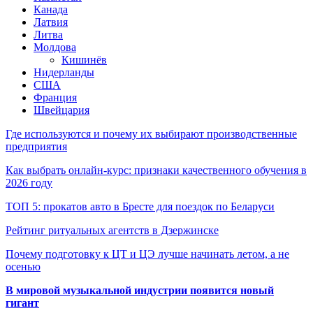
Канада
Латвия
Литва
Молдова
Кишинёв
Нидерланды
США
Франция
Швейцария
Где используются и почему их выбирают производственные
предприятия
Как выбрать онлайн-курс: признаки качественного обучения в
2026 году
ТОП 5: прокатов авто в Бресте для поездок по Беларуси
Рейтинг ритуальных агентств в Дзержинске
Почему подготовку к ЦТ и ЦЭ лучше начинать летом, а не
осенью
В мировой музыкальной индустрии появится новый
гигант