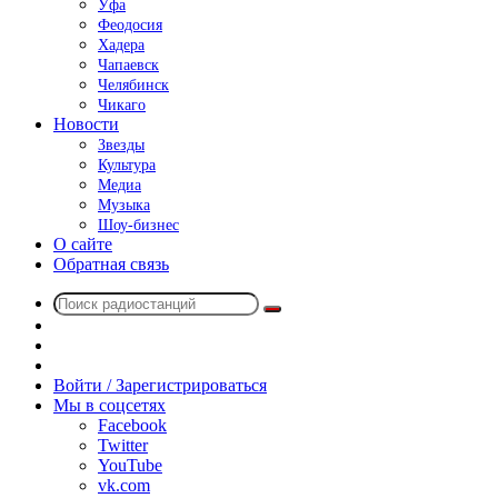
Уфа
Феодосия
Хадера
Чапаевск
Челябинск
Чикаго
Новости
Звезды
Культура
Медиа
Музыка
Шоу-бизнес
О сайте
Обратная связь
Поиск
Switch
радиостанций
skin
Sidebar
Случайное
радио
Войти / Зарегистрироваться
Мы в соцсетях
Facebook
Twitter
YouTube
vk.com