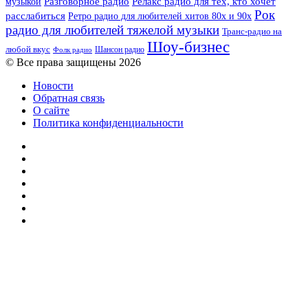
музыкой
Разговорное радио
Релакс радио для тех, кто хочет
Рок
расслабиться
Ретро радио для любителей хитов 80х и 90х
радио для любителей тяжелой музыки
Транс-радио на
Шоу-бизнес
любой вкус
Шансон радио
Фолк радио
© Все права защищены 2026
Новости
Обратная связь
О сайте
Политика конфиденциальности
Facebook
Twitter
YouTube
vk.com
Одноклассники
Telegram
RSS
Кнопка
«Наверх»