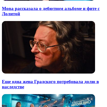
Mona рассказала о дебютном альбоме и фите с
Лолитой
Еще одна жена Градского потребовала долю в
наследстве