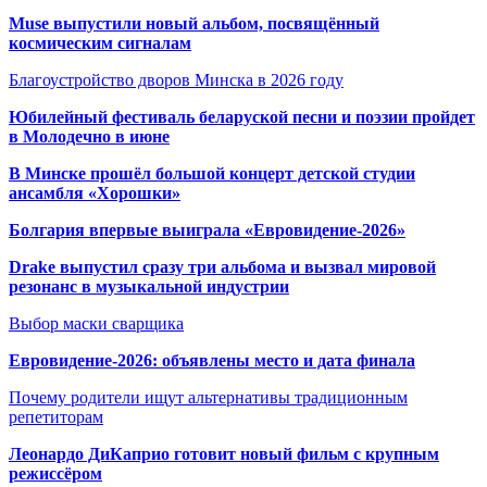
Muse выпустили новый альбом, посвящённый
космическим сигналам
Благоустройство дворов Минска в 2026 году
Юбилейный фестиваль беларуской песни и поэзии пройдет
в Молодечно в июне
В Минске прошёл большой концерт детской студии
ансамбля «Хорошки»
Болгария впервые выиграла «Евровидение-2026»
Drake выпустил сразу три альбома и вызвал мировой
резонанс в музыкальной индустрии
Выбор маски сварщика
Евровидение-2026: объявлены место и дата финала
Почему родители ищут альтернативы традиционным
репетиторам
Леонардо ДиКаприо готовит новый фильм с крупным
режиссёром