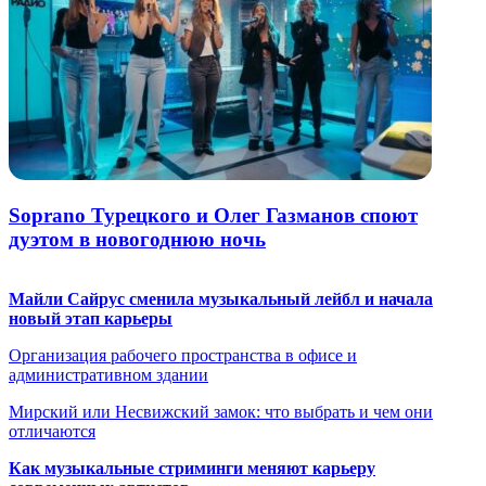
Soprano Турецкого и Олег Газманов споют
дуэтом в новогоднюю ночь
Майли Сайрус сменила музыкальный лейбл и начала
новый этап карьеры
Организация рабочего пространства в офисе и
административном здании
Мирский или Несвижский замок: что выбрать и чем они
отличаются
Как музыкальные стриминги меняют карьеру