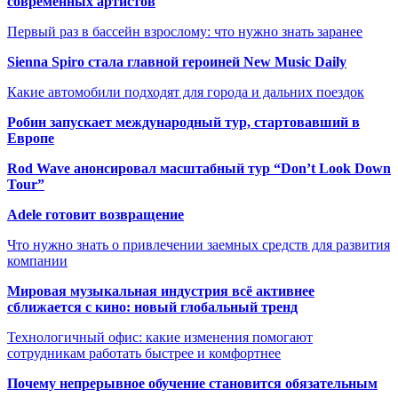
современных артистов
Первый раз в бассейн взрослому: что нужно знать заранее
Sienna Spiro стала главной героиней New Music Daily
Какие автомобили подходят для города и дальних поездок
Робин запускает международный тур, стартовавший в
Европе
Rod Wave анонсировал масштабный тур “Don’t Look Down
Tour”
Adele готовит возвращение
Что нужно знать о привлечении заемных средств для развития
компании
Мировая музыкальная индустрия всё активнее
сближается с кино: новый глобальный тренд
Технологичный офис: какие изменения помогают
сотрудникам работать быстрее и комфортнее
Почему непрерывное обучение становится обязательным