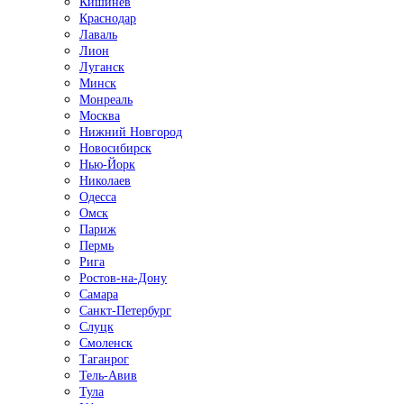
Кишинёв
Краснодар
Лаваль
Лион
Луганск
Минск
Монреаль
Москва
Нижний Новгород
Новосибирск
Нью-Йорк
Николаев
Одесса
Омск
Париж
Пермь
Рига
Ростов-на-Дону
Самара
Санкт-Петербург
Слуцк
Смоленск
Таганрог
Тель-Авив
Тула