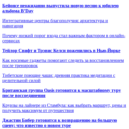
Бейонсе неожиданно выпустила новую песню к юбилею
альбома B’Day
Интегративные центры благополучия: архитектура и
навигация
Почему низкий порог входа стал важным фактором в онлайн-
сервисах
Тейлор Свифт и Трэвис Келси поженились в Нью-Йорке
Как носимые гаджеты помогают следить за восстановлением
после тренировок
Тибетские поющие чаши: древняя практика медитации с
целительной силой
Британская группа Oasis готовится к масштабному туру
после воссоединения
Круизы на лайнере из Стамбула: как выбрать маршрут, цены и
получить максимум от путешествия
Джастин Бибер готовится к возвращению на большую
сцену: что известно о новом туре