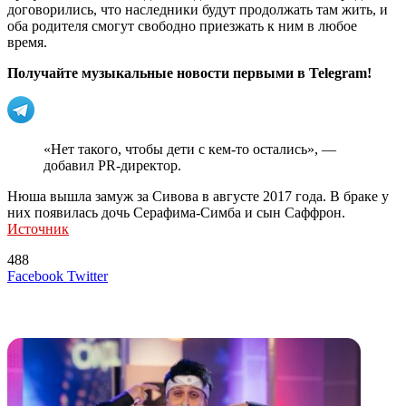
договорились, что наследники будут продолжать там жить, и
оба родителя смогут свободно приезжать к ним в любое
время.
Получайте музыкальные новости первыми в Telegram!
«Нет такого, чтобы дети с кем-то остались», —
добавил PR-директор.
Нюша вышла замуж за Сивова в августе 2017 года. В браке у
них появилась дочь Серафима-Симба и сын Саффрон.
Источник
488
LinkedIn
Tumblr
Reddit
Вконтакте
Одноклассники
Skype
Messenger
Messenger
WhatsApp
Telegram
Viber
Line
Поделиться
Печатать
Facebook
Twitter
через
электронную
Похожие радио
почту