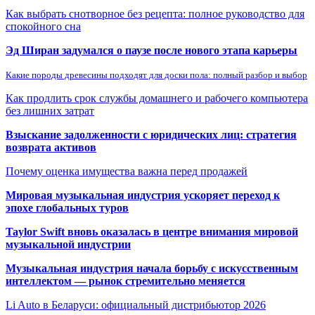
Как выбрать снотворное без рецепта: полное руководство для
спокойного сна
Эд Ширан задумался о паузе после нового этапа карьеры
Какие породы древесины подходят для доски пола: полный разбор и выбор
Как продлить срок службы домашнего и рабочего компьютера
без лишних затрат
Взыскание задолженности с юридических лиц: стратегия
возврата активов
Почему оценка имущества важна перед продажей
Мировая музыкальная индустрия ускоряет переход к
эпохе глобальных туров
Taylor Swift вновь оказалась в центре внимания мировой
музыкальной индустрии
Музыкальная индустрия начала борьбу с искусственным
интеллектом — рынок стремительно меняется
Li Auto в Беларуси: официальный дистрибьютор 2026