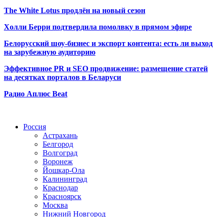
The White Lotus продлён на новый сезон
Холли Берри подтвердила помолвк
у в прямом эфире
Белорусский шоу-бизнес и экспорт контента: есть ли выход
на зарубежную аудиторию
Эффективное PR и SEO продвижение:
размещение статей
на десятках порталов в Беларуси
Радио Аплюс Beat
Радио по странам
Россия
Астрахань
Белгород
Волгоград
Воронеж
Йошкар-Ола
Калининград
Краснодар
Красноярск
Москва
Нижний Новгород