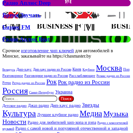
Рок
Джона
Радио
Радио Аплюс Deep
та
Аплюс
Брітні
Deep
Время
Время Звучать
Спірс
Звучать
Бизнес
Бизнес FM
FM
Радио
Радио Аплюс Beat
Аплюс
Beat
Срочное
изготовление чип ключей
для автомобилей в
Минске, заказывайте на https://chasmaster.by
Москва
Киев
Дип-хаус
Дип-хаус радио из России
Клубное
Поп
Беларусь
Разговорное
Расслабляющее
Разговорное радио из России
Релакс радио из России
Рок
Рок радио из России
Ретро
Ретро-радио из России
Россия
Украина
Санкт-Петербург
Найти:
Звезды
Дип-хаус радио
Джаз радио
Детское радио
Культура
Медиа
Музыка
Лучшее клубное радио
Новости
Радио для любителей хип-хопа и рэпа
Радио с классической
Радио с самой новой и популярной отечественной и западной
музыкой