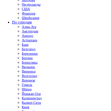
Молдова
Нидерланды
США
Франция
Швейцария
По городам
Алма-Ата
Амстердам
Ареццо
Астрахань
Баар
Белгород
Березники
Берлин
Борисовка
Вильнюс
Винница
Волгоград
Воронеж
Гомель
Ибица
Йошкар-Ола
Калининград
Калвер-Сити
Киев