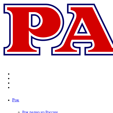
Меню
Поиск
радиостанций
Switch
skin
Войти
Рок
Рок радио из России