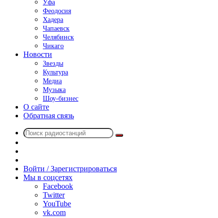
Уфа
Феодосия
Хадера
Чапаевск
Челябинск
Чикаго
Новости
Звезды
Культура
Медиа
Музыка
Шоу-бизнес
О сайте
Обратная связь
Поиск
Switch
радиостанций
skin
Sidebar
Случайное
радио
Войти / Зарегистрироваться
Мы в соцсетях
Facebook
Twitter
YouTube
vk.com