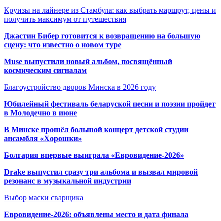
Круизы на лайнере из Стамбула: как выбрать маршрут, цены и
получить максимум от путешествия
Джастин Бибер готовится к возвращению на большую
сцену: что известно о новом туре
Muse выпустили новый альбом, посвящённый
космическим сигналам
Благоустройство дворов Минска в 2026 году
Юбилейный фестиваль беларуской песни и поэзии пройдет
в Молодечно в июне
В Минске прошёл большой концерт детской студии
ансамбля «Хорошки»
Болгария впервые выиграла «Евровидение-2026»
Drake выпустил сразу три альбома и вызвал мировой
резонанс в музыкальной индустрии
Выбор маски сварщика
Евровидение-2026: объявлены место и дата финала