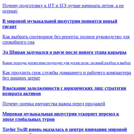
Почему подготовку к ЦТ и ЦЭ лучше начинать летом, а не
осенью
В мировой музыкальной индустрии появится новый
гигант
Как выбрать снотворное без рецепта: полное руководство для
спокойного сна
Эд Ширан задумался о паузе после нового этапа карьеры
Какие породы древесины подходят для доски пола: полный разбор и выбор
Как продлить срок службы домашнего и рабочего компьютера
без лишних затрат
Взыскание задолженности с юридических лиц: стратегия
возврата активов
Почему оценка имущества важна перед продажей
Мировая музыкальная индустрия ускоряет переход к
эпохе глобальных туров
Taylor Swift вновь оказалась в центре внимания мировой