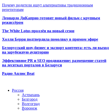
Почему родители ищут альтернативы традиционным
репетиторам
Леонардо ДиКаприо готовит новый фильм с крупным
режиссёром
The White Lotus продлён на новый сезон
Холли Берри подтвердила помолвк
у в прямом эфире
Белорусский шоу-бизнес и экспорт контента: есть ли выход
на зарубежную аудиторию
Эффективное PR и SEO продвижение:
размещение статей
на десятках порталов в Беларуси
Радио Аплюс Beat
Радио по странам
Россия
Астрахань
Белгород
Волгоград
Воронеж