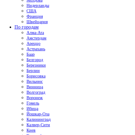
Молдова
Нидерланды
США
Франция
Швейцария
По городам
Алма-Ата
Амстердам
Ареццо
Астрахань
Баар
Белгород
Березники
Берлин
Борисовка
Вильнюс
Винница
Волгоград
Воронеж
Гомель
Ибица
Йошкар-Ола
Калининград
Калвер-Сити
Киев