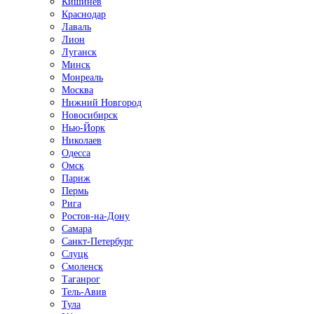
Кишинёв
Краснодар
Лаваль
Лион
Луганск
Минск
Монреаль
Москва
Нижний Новгород
Новосибирск
Нью-Йорк
Николаев
Одесса
Омск
Париж
Пермь
Рига
Ростов-на-Дону
Самара
Санкт-Петербург
Слуцк
Смоленск
Таганрог
Тель-Авив
Тула