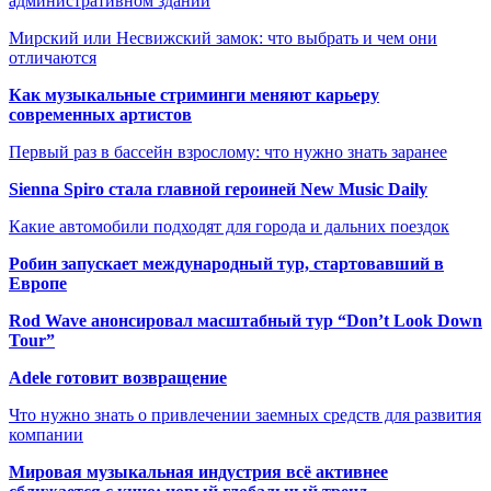
административном здании
Мирский или Несвижский замок: что выбрать и чем они
отличаются
Как музыкальные стриминги меняют карьеру
современных артистов
Первый раз в бассейн взрослому: что нужно знать заранее
Sienna Spiro стала главной героиней New Music Daily
Какие автомобили подходят для города и дальних поездок
Робин запускает международный тур, стартовавший в
Европе
Rod Wave анонсировал масштабный тур “Don’t Look Down
Tour”
Adele готовит возвращение
Что нужно знать о привлечении заемных средств для развития
компании
Мировая музыкальная индустрия всё активнее