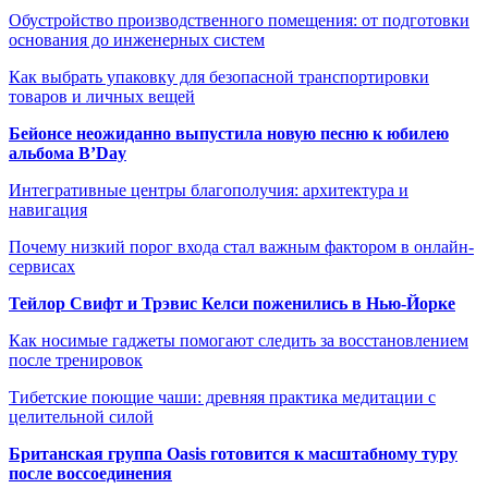
Обустройство производственного помещения: от подготовки
основания до инженерных систем
Как выбрать упаковку для безопасной транспортировки
товаров и личных вещей
Бейонсе неожиданно выпустила новую песню к юбилею
альбома B’Day
Интегративные центры благополучия: архитектура и
навигация
Почему низкий порог входа стал важным фактором в онлайн-
сервисах
Тейлор Свифт и Трэвис Келси поженились в Нью-Йорке
Как носимые гаджеты помогают следить за восстановлением
после тренировок
Тибетские поющие чаши: древняя практика медитации с
целительной силой
Британская группа Oasis готовится к масштабному туру
после воссоединения