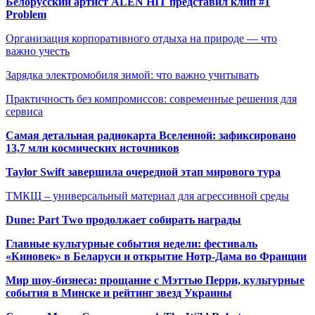
Белорусский артист ALEN HIT представил клип #1
Problem
Организация корпоративного отдыха на природе — что
важно учесть
Зарядка электромобиля зимой: что важно учитывать
Практичность без компромиссов: современные решения для
сервиса
Самая детальная радиокарта Вселенной: зафиксировано
13,7 млн космических источников
Taylor Swift завершила очередной этап мирового тура
ТМКЩ – универсальный материал для агрессивной среды
Dune: Part Two продолжает собирать награды
Главные культурные события недели: фестиваль
«Киновек» в Беларуси и открытие Нотр-Дама во Франции
Мир шоу-бизнеса: прощание с Мэттью Перри, культурные
события в Минске и рейтинг звезд Украины