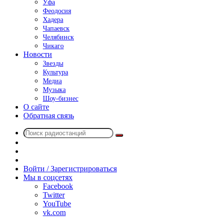
Уфа
Феодосия
Хадера
Чапаевск
Челябинск
Чикаго
Новости
Звезды
Культура
Медиа
Музыка
Шоу-бизнес
О сайте
Обратная связь
Поиск
Switch
радиостанций
skin
Sidebar
Случайное
радио
Войти / Зарегистрироваться
Мы в соцсетях
Facebook
Twitter
YouTube
vk.com