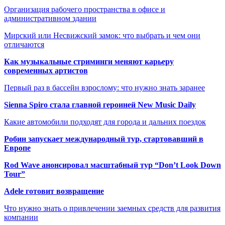
Организация рабочего пространства в офисе и
административном здании
Мирский или Несвижский замок: что выбрать и чем они
отличаются
Как музыкальные стриминги меняют карьеру
современных артистов
Первый раз в бассейн взрослому: что нужно знать заранее
Sienna Spiro стала главной героиней New Music Daily
Какие автомобили подходят для города и дальних поездок
Робин запускает международный тур, стартовавший в
Европе
Rod Wave анонсировал масштабный тур “Don’t Look Down
Tour”
Adele готовит возвращение
Что нужно знать о привлечении заемных средств для развития
компании