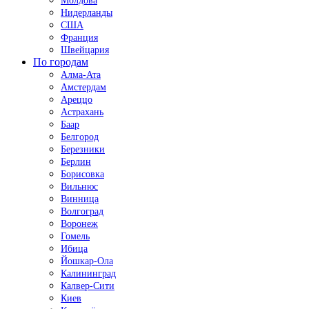
Молдова
Нидерланды
США
Франция
Швейцария
По городам
Алма-Ата
Амстердам
Ареццо
Астрахань
Баар
Белгород
Березники
Берлин
Борисовка
Вильнюс
Винница
Волгоград
Воронеж
Гомель
Ибица
Йошкар-Ола
Калининград
Калвер-Сити
Киев