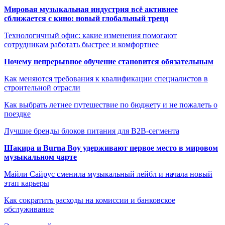
Мировая музыкальная индустрия всё активнее
сближается с кино: новый глобальный тренд
Технологичный офис: какие изменения помогают
сотрудникам работать быстрее и комфортнее
Почему непрерывное обучение становится обязательным
Как меняются требования к квалификации специалистов в
строительной отрасли
Как выбрать летнее путешествие по бюджету и не пожалеть о
поездке
Лучшие бренды блоков питания для B2B-сегмента
Шакира и Burna Boy удерживают первое место в мировом
музыкальном чарте
Майли Сайрус сменила музыкальный лейбл и начала новый
этап карьеры
Как сократить расходы на комиссии и банковское
обслуживание