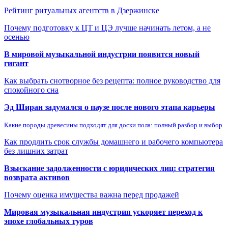
Рейтинг ритуальных агентств в Дзержинске
Почему подготовку к ЦТ и ЦЭ лучше начинать летом, а не
осенью
В мировой музыкальной индустрии появится новый
гигант
Как выбрать снотворное без рецепта: полное руководство для
спокойного сна
Эд Ширан задумался о паузе после нового этапа карьеры
Какие породы древесины подходят для доски пола: полный разбор и выбор
Как продлить срок службы домашнего и рабочего компьютера
без лишних затрат
Взыскание задолженности с юридических лиц: стратегия
возврата активов
Почему оценка имущества важна перед продажей
Мировая музыкальная индустрия ускоряет переход к
эпохе глобальных туров