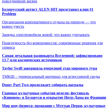
повседневной жизни
Белорусский артист ALEN HIT представил клип #1
Problem
Организация корпоративного отдыха на природе — что
важно учесть
Зарядка электромобиля зимой: что важно учитывать
Практичность без компромиссов: современные решения для
сервиса
Самая детальная радиокарта Вселенной: зафиксировано
13,7 млн космических источников
Taylor Swift завершила очередной этап мирового тура
ТМКЩ – универсальный материал для агрессивной среды
Dune: Part Two продолжает собирать награды
Главные культурные события недели: фестиваль
«Киновек» в Беларуси и открытие Нотр-Дама во Франции
Мир шоу-бизнеса: прощание с Мэттью Перри, культурные