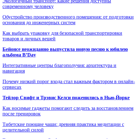
Экологичный транспорт: какие решения доступны
современному человеку
Обустройство производственного помещения: от подготовки
основания до инженерных систем
Как выбрать упаковку для безопасной транспортировки
товаров и личных вещей
Бейонсе неожиданно выпустила новую песню к юбилею
альбома B’Day
Интегративные центры благополучия: архитектура и
навигация
Почему низкий порог входа стал важным фактором в онлайн-
сервисах
Тейлор Свифт и Трэвис Келси поженились в Нью-Йорке
Как носимые гаджеты помогают следить за восстановлением
после тренировок
Тибетские поющие чаши: древняя практика медитации с
целительной силой