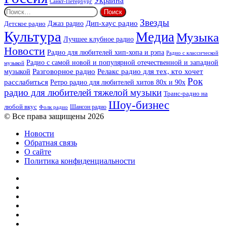
Украина
Санкт-Петербург
Найти:
Звезды
Дип-хаус радио
Джаз радио
Детское радио
Культура
Медиа
Музыка
Лучшее клубное радио
Новости
Радио для любителей хип-хопа и рэпа
Радио с классической
Радио с самой новой и популярной отечественной и западной
музыкой
музыкой
Разговорное радио
Релакс радио для тех, кто хочет
Рок
расслабиться
Ретро радио для любителей хитов 80х и 90х
радио для любителей тяжелой музыки
Транс-радио на
Шоу-бизнес
любой вкус
Шансон радио
Фолк радио
© Все права защищены 2026
Новости
Обратная связь
О сайте
Политика конфиденциальности
Facebook
Twitter
YouTube
vk.com
Одноклассники
Telegram