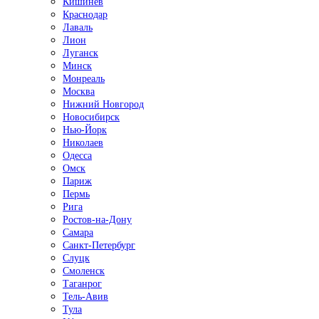
Кишинёв
Краснодар
Лаваль
Лион
Луганск
Минск
Монреаль
Москва
Нижний Новгород
Новосибирск
Нью-Йорк
Николаев
Одесса
Омск
Париж
Пермь
Рига
Ростов-на-Дону
Самара
Санкт-Петербург
Слуцк
Смоленск
Таганрог
Тель-Авив
Тула