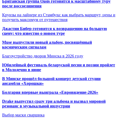
Британская группа Oasis готовится к масштабному туру
после воссоединения
Круизы на лайнере из Стамбула: как выбрать маршрут, цены и
получить максимум от путешествия
Джастин Бибер готовится к возвращению на большую
сцену: что известно о новом туре
Muse выпустили новый альбом, посвящённый
космическим сигналам
Благоустройство дворов Минска в 2026 году
Юбилейный фестиваль беларуской песни и поэзии пройдет
в Молодечно в июне
В Минске прошёл большой концерт детской студии
ансамбля «Хорошки»
Болгария впервые выиграла «Евровидение-2026»
Drake выпустил сразу три альбома и вызвал мировой
резонанс в музыкальной индустрии
Выбор маски сварщика