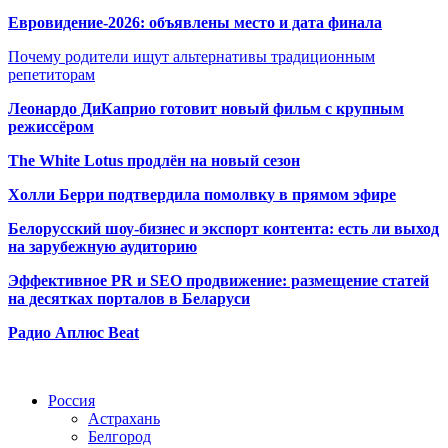
Евровидение-2026: объявлены место и дата финала
Почему родители ищут альтернативы традиционным
репетиторам
Леонардо ДиКаприо готовит новый фильм с крупным
режиссёром
The White Lotus продлён на новый сезон
Холли Берри подтвердила помолвк
у в прямом эфире
Белорусский шоу-бизнес и экспорт контента: есть ли выход
на зарубежную аудиторию
Эффективное PR и SEO продвижение:
размещение статей
на десятках порталов в Беларуси
Радио Аплюс Beat
Радио по странам
Россия
Астрахань
Белгород