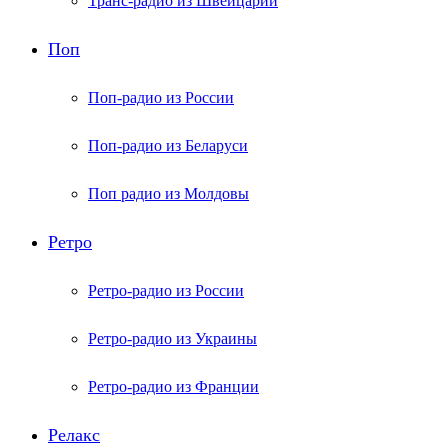
Транс-радио из Швейцарии
Поп
Поп-радио из России
Поп-радио из Беларуси
Поп радио из Молдовы
Ретро
Ретро-радио из России
Ретро-радио из Украины
Ретро-радио из Франции
Релакс