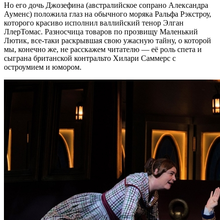
Но его дочь Джозефина (австралийское сопрано Александра
Ауменс) положила глаз на обычного моряка Ральфа Рэкстроу,
которого красиво исполнил валлийский тенор Элган
ЛлерТомас. Разносчица товаров по прозвищу Маленький
Лютик, все-таки раскрывшая свою ужасную тайну, о которой
мы, конечно же, не расскажем читателю — её роль спета и
сыграна британской контральто Хилари Саммерс с
остроумием и юмором.