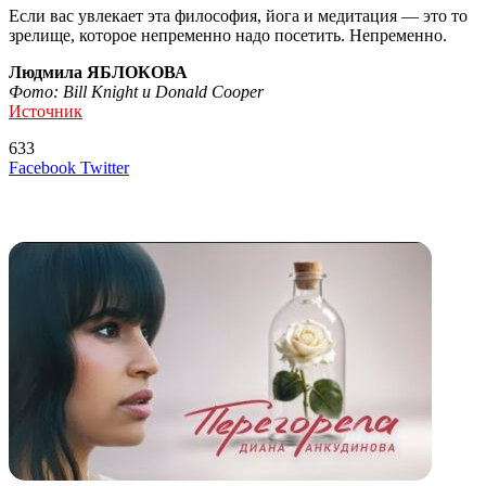
Если вас увлекает эта философия, йога и медитация — это то
зрелище, которое непременно надо посетить. Непременно.
Людмила ЯБЛОКОВА
Фото: Bill Knight и Donald Cooper
Источник
633
LinkedIn
Tumblr
Reddit
Вконтакте
Одноклассники
Skype
Messenger
Messenger
WhatsApp
Telegram
Viber
Line
Поделиться
Печатать
Facebook
Twitter
через
электронную
Похожие радио
почту