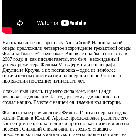
На открытие сезона зрителям Английской Национальной
оперы предложили четвертое возрождение трехактной оперы
Филипа Гласса «Сатьяграха». Впервые она была показана в
2007 году, и, как писали газеты, это был «неожиданный
успех» режиссера Фелима Мак-Дермота и сценографа
Джулиана Крауча, а их постановка – одна из наиболее
отличительных достижений на оперной сцене Лондона на
протяжении последних пятнадцати лет.
Итак. И был Ганди. И у него была идея. Идея Ганди
«основала» движение. Благодаря этому «движению» он
создал нацию. Вместе с нацией он изменил ход истории.
Философские размышления Филипа Гласса о первых годах
жизни Ганди в Южной Африке прослеживают развитие его
концепции ненасильственного протеста как позитивной силы
перемен. Сидящий справа один из зрелых, старшего
поколения критиков английской газеты прошептал мне «на