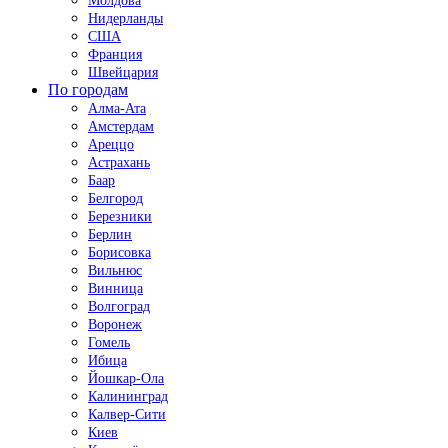
Молдова
Нидерланды
США
Франция
Швейцария
По городам
Алма-Ата
Амстердам
Ареццо
Астрахань
Баар
Белгород
Березники
Берлин
Борисовка
Вильнюс
Винница
Волгоград
Воронеж
Гомель
Ибица
Йошкар-Ола
Калининград
Калвер-Сити
Киев