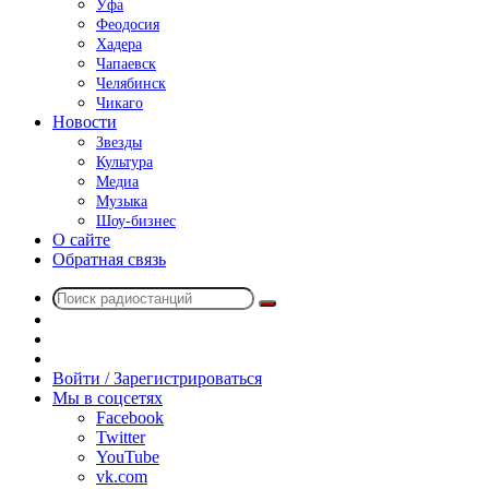
Уфа
Феодосия
Хадера
Чапаевск
Челябинск
Чикаго
Новости
Звезды
Культура
Медиа
Музыка
Шоу-бизнес
О сайте
Обратная связь
Поиск
Switch
радиостанций
skin
Sidebar
Случайное
радио
Войти / Зарегистрироваться
Мы в соцсетях
Facebook
Twitter
YouTube
vk.com