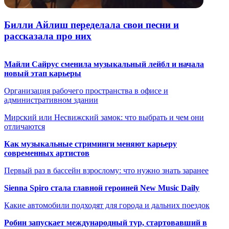
Билли Айлиш переделала свои песни и
рассказала про них
Майли Сайрус сменила музыкальный лейбл и начала
новый этап карьеры
Организация рабочего пространства в офисе и
административном здании
Мирский или Несвижский замок: что выбрать и чем они
отличаются
Как музыкальные стриминги меняют карьеру
современных артистов
Первый раз в бассейн взрослому: что нужно знать заранее
Sienna Spiro стала главной героиней New Music Daily
Какие автомобили подходят для города и дальних поездок
Робин запускает международный тур, стартовавший в