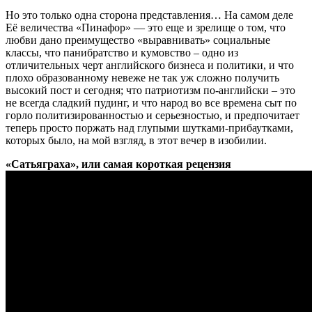
Но это только одна сторона представления… На самом деле
Её величества «Пинафор» — это еще и зрелище о том, что
любви дано преимущество «выравнивать» социальные
классы, что панибратство и кумовство – одно из
отличительных черт английского бизнеса и политики, и что
плохо образованному невеже не так уж сложно получить
высокий пост и сегодня; что патриотизм по-английски – это
не всегда сладкий пудинг, и что народ во все времена сыт по
горло политизированностью и серьезностью, и предпочитает
теперь просто поржать над глупыми шутками-прибаутками,
которых было, на мой взгляд, в этот вечер в изобилии.
«Сатьяграха», или самая короткая рецензия