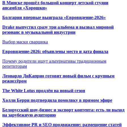
В Минске прошёл большой концерт детской студии
ансамбля «Хорошки»
Болгария впервые выиграла «Евровидение-2026»
Drake выпустил сразу три альбома и вызвал мировой
резонанс в музыкальной индустрии
Выбор маски сварщика
Евровидение-2026: объявлены место и дата финала
Почему родители ищут альтернативы традиционным
репетиторам
Леонардо ДиКаприо готовит новый фильм с крупным
режиссёром
The White Lotus продлён на новый сезон
Холли Берри подтвердила помолвк
у в прямом эфире
Белорусский шоу-бизнес и экспорт контента: есть ли выход
на зарубежную аудиторию
Эффективное PR и SEO продвижение:
размещение статей