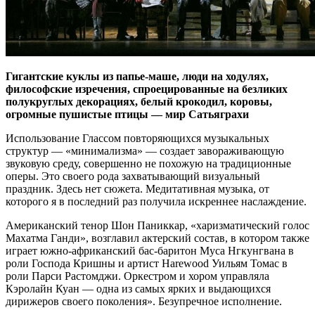
Гигантские куклы из папье-маше, люди на ходулях,
философские изречения, спроецированные на безликих
полукруглых декорациях, белый крокодил, коровы,
огромные пушистые птицы — мир Сатьяграхи
Использование Глассом повторяющихся музыкальных
структур — «минимализма» — создает завораживающую
звуковую среду, совершенно не похожую на традиционные
оперы. Это своего рода захватывающий визуальный
праздник. Здесь нет сюжета. Медитативная музыка, от
которого я в последний раз получила искреннее наслаждение.
Американский тенор Шон Паниккар, «харизматический голос
Махатма Ганди», возглавил актерский состав, в котором также
играет южно-африканский бас-баритон Муса Нгкунгвана в
роли Господа Кришны и артист Harewood Уильям Томас в
роли Парси Растомджи. Оркестром и хором управляла
Кэролайн Куан — одна из самых ярких и выдающихся
дирижеров своего поколения». Безупречное исполнение.