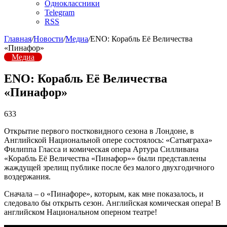
Одноклассники
Telegram
RSS
Главная
/
Новости
/
Медиа
/
ENO: Корабль Её Величества
«Пинафор»
Медиа
ENO: Корабль Её Величества
«Пинафор»
633
Открытие первого постковидного сезона в Лондоне, в
Английской Национальной опере состоялось: «Сатьяграха»
Филиппа Гласса и комическая опера Артура Силливана
«Корабль Её Величества «Пинафор»» были представлены
жаждущей зрелищ публике после без малого двухгодичного
воздержания.
Сначала – о «Пинафоре», которым, как мне показалось, и
следовало бы открыть сезон. Английская комическая опера! В
английском Национальном оперном театре!