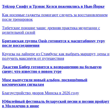
Тейлор Свифт и Трэвис Келси поженились в Нью-Йорке
Как носимые гаджеты помогают следить за восстановлением
после тренировок
Тибетские поющие чаши: древняя практика медитации с
целительной силой
Британская группа Oasis готовится к масштабному туру
после воссоединения
Круизы на лайнере из Стамбула: как выбрать маршрут, цены и
получить максимум от путешествия
Джастин Бибер готовится к возвращению на большую
сцену: что известно о новом туре
Muse выпустили новый альбом, посвящённый
космическим сигналам
Благоустройство дворов Минска в 2026 году
Юбилейный фестиваль беларуской песни и поэзии пройдет
в Молодечно в июне