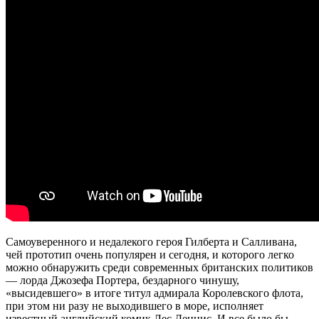
Самоуверенного и недалекого героя Гилберта и Салливана,
чей прототип очень популярен и сегодня, и которого легко
можно обнаружить среди современных британских политиков
— лорда Джозефа Портера, бездарного чинушу,
«высидевшего» в итоге титул адмирала Королевского флота,
при этом ни разу не выходившего в море, исполняет
известный английский комик Лес Деннис. И все было бы