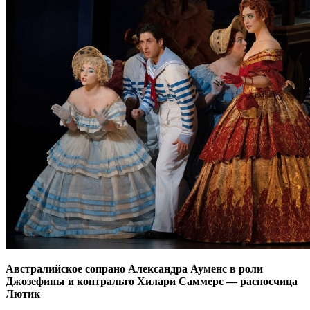
Австралийское сопрано Александра Ауменс в роли
Джозефины и контральто Хилари Саммерс — расносчица
Лютик