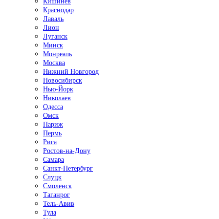
Кишинёв
Краснодар
Лаваль
Лион
Луганск
Минск
Монреаль
Москва
Нижний Новгород
Новосибирск
Нью-Йорк
Николаев
Одесса
Омск
Париж
Пермь
Рига
Ростов-на-Дону
Самара
Санкт-Петербург
Слуцк
Смоленск
Таганрог
Тель-Авив
Тула