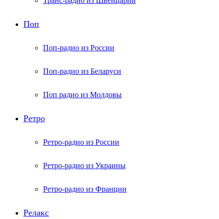
Транс-радио из Швейцарии
Поп
Поп-радио из России
Поп-радио из Беларуси
Поп радио из Молдовы
Ретро
Ретро-радио из России
Ретро-радио из Украины
Ретро-радио из Франции
Релакс