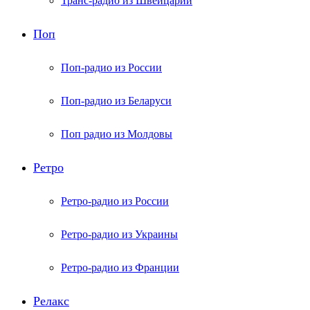
Транс-радио из Швейцарии
Поп
Поп-радио из России
Поп-радио из Беларуси
Поп радио из Молдовы
Ретро
Ретро-радио из России
Ретро-радио из Украины
Ретро-радио из Франции
Релакс