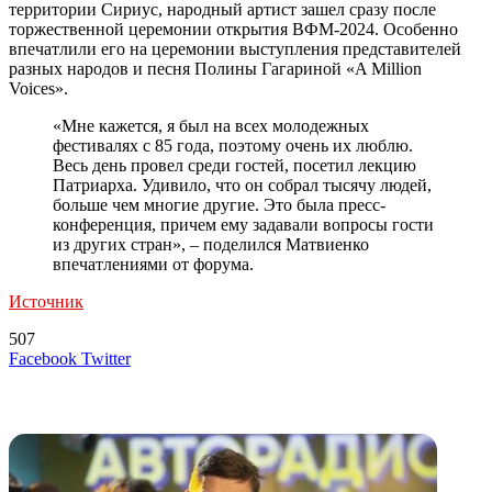
территории Сириус, народный артист зашел сразу после
торжественной церемонии открытия ВФМ-2024. Особенно
впечатлили его на церемонии выступления представителей
разных народов и песня Полины Гагариной «A Million
Voices».
«Мне кажется, я был на всех молодежных
фестивалях с 85 года, поэтому очень их люблю.
Весь день провел среди гостей, посетил лекцию
Патриарха. Удивило, что он собрал тысячу людей,
больше чем многие другие. Это была пресс-
конференция, причем ему задавали вопросы гости
из других стран», – поделился Матвиенко
впечатлениями от форума.
Источник
507
LinkedIn
Tumblr
Reddit
Вконтакте
Одноклассники
Skype
Messenger
Messenger
WhatsApp
Telegram
Viber
Line
Поделиться
Печатать
Facebook
Twitter
через
электронную
Похожие радио
почту