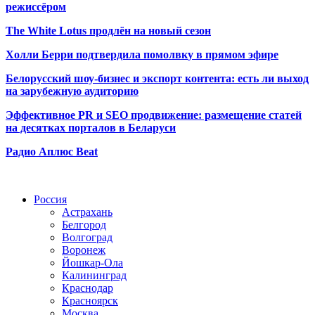
режиссёром
The White Lotus продлён на новый сезон
Холли Берри подтвердила помолвк
у в прямом эфире
Белорусский шоу-бизнес и экспорт контента: есть ли выход
на зарубежную аудиторию
Эффективное PR и SEO продвижение:
размещение статей
на десятках порталов в Беларуси
Радио Аплюс Beat
Радио по странам
Россия
Астрахань
Белгород
Волгоград
Воронеж
Йошкар-Ола
Калининград
Краснодар
Красноярск
Москва