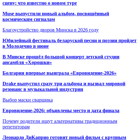
сцену: что известно о новом туре
Muse выпустили новый альбом, посвящённый
космическим сигналам
Благоустройство дворов Минска в 2026 году
Юбилейный фестиваль беларуской песни и поэзии пройдет
в Молодечно в июне
В Минске прошёл большой концерт детской студии
ансамбля «Хорошки»
Болгария впервые выиграла «Евровидение-2026»
Drake выпустил сразу три альбома и вызвал мировой
резонанс в музыкальной индустрии
Выбор маски сварщика
Евровидение-2026: объявлены место и дата финала
Почему родители ищут альтернативы традиционным
репетиторам
Леонардо ДиКаприо готовит новый фильм с крупным