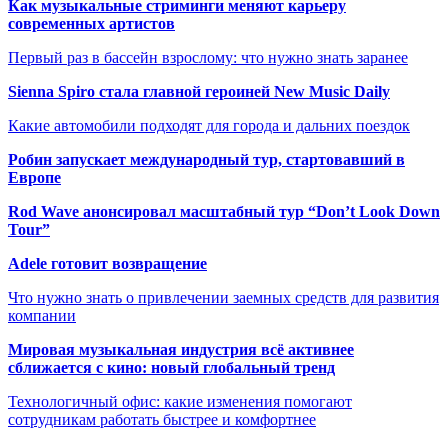
Как музыкальные стриминги меняют карьеру
современных артистов
Первый раз в бассейн взрослому: что нужно знать заранее
Sienna Spiro стала главной героиней New Music Daily
Какие автомобили подходят для города и дальних поездок
Робин запускает международный тур, стартовавший в
Европе
Rod Wave анонсировал масштабный тур “Don’t Look Down
Tour”
Adele готовит возвращение
Что нужно знать о привлечении заемных средств для развития
компании
Мировая музыкальная индустрия всё активнее
сближается с кино: новый глобальный тренд
Технологичный офис: какие изменения помогают
сотрудникам работать быстрее и комфортнее