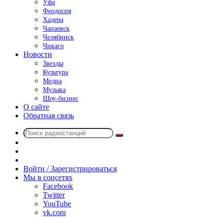
Уфа
Феодосия
Хадера
Чапаевск
Челябинск
Чикаго
Новости
Звезды
Культура
Медиа
Музыка
Шоу-бизнес
О сайте
Обратная связь
Поиск
Switch
радиостанций
skin
Sidebar
Случайное
радио
Войти / Зарегистрироваться
Мы в соцсетях
Facebook
Twitter
YouTube
vk.com