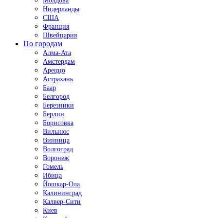
Молдова
Нидерланды
США
Франция
Швейцария
По городам
Алма-Ата
Амстердам
Ареццо
Астрахань
Баар
Белгород
Березники
Берлин
Борисовка
Вильнюс
Винница
Волгоград
Воронеж
Гомель
Ибица
Йошкар-Ола
Калининград
Калвер-Сити
Киев