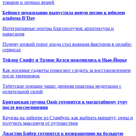
товаров и личных вещей
Бейонсе неожиданно выпустила новую песню к юбилею
альбома B’Day
Интегративные центры благополучия: архитектура и
навигация
Почему низкий порог входа стал важным фактором в онлайн-
сервисах
Тейлор Свифт и Трэвис Келси поженились в Нью-Йорке
Как носимые гаджеты помогают следить за восстановлением
после тренировок
Тибетские поющие чаши: древняя практика медитации с
целительной силой
Британская группа Oasis готовится к масштабному туру
после воссоединения
Круизы на лайнере из Стамбула: как выбрать маршрут, цены и
получить максимум от путешествия
Джастин Бибер готовится к возвращению на большую