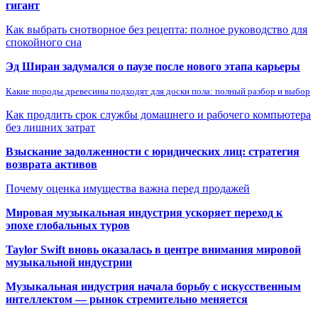
гигант
Как выбрать снотворное без рецепта: полное руководство для
спокойного сна
Эд Ширан задумался о паузе после нового этапа карьеры
Какие породы древесины подходят для доски пола: полный разбор и выбор
Как продлить срок службы домашнего и рабочего компьютера
без лишних затрат
Взыскание задолженности с юридических лиц: стратегия
возврата активов
Почему оценка имущества важна перед продажей
Мировая музыкальная индустрия ускоряет переход к
эпохе глобальных туров
Taylor Swift вновь оказалась в центре внимания мировой
музыкальной индустрии
Музыкальная индустрия начала борьбу с искусственным
интеллектом — рынок стремительно меняется