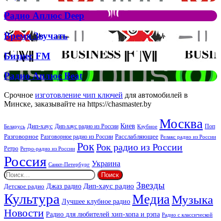
Аплюс
Елтона
Рок
Джона
Радио
Радио Аплюс Deep
та
Аплюс
Брітні
Deep
Время
Время Звучать
Спірс
Звучать
Бизнес
Бизнес FM
FM
Радио
Радио Аплюс Beat
Аплюс
Beat
Срочное
изготовление чип ключей
для автомобилей в
Минске, заказывайте на https://chasmaster.by
Москва
Киев
Дип-хаус
Дип-хаус радио из России
Клубное
Поп
Беларусь
Разговорное
Расслабляющее
Разговорное радио из России
Релакс радио из России
Рок
Рок радио из России
Ретро
Ретро-радио из России
Россия
Украина
Санкт-Петербург
Найти:
Звезды
Дип-хаус радио
Джаз радио
Детское радио
Культура
Медиа
Музыка
Лучшее клубное радио
Новости
Радио для любителей хип-хопа и рэпа
Радио с классической