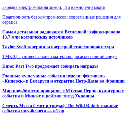
Зарядка электромобиля зимой: что важно учитывать
Практичность без компромиссов: современные решения для
сервиса
Самая детальная радиокарта Вселенной: зафиксировано
13,7 млн космических источников
Taylor Swift завершила очередной этап мирового тура
ТМКЩ – универсальный материал для агрессивной среды
Dune: Part Two продолжает собирать награды
Главные культурные события недели: фестиваль
«Киновек» в Беларуси и открытие Нотр-Дама во Франции
Мир шоу-бизнеса: прощание с Мэттью Перри, культурные
события в Минске и рейтинг звезд Украины
Смерть Мэгги Смит и триумф The Wild Robot: главные
события шоу-бизнеса — обзор
Популярные радиостанции