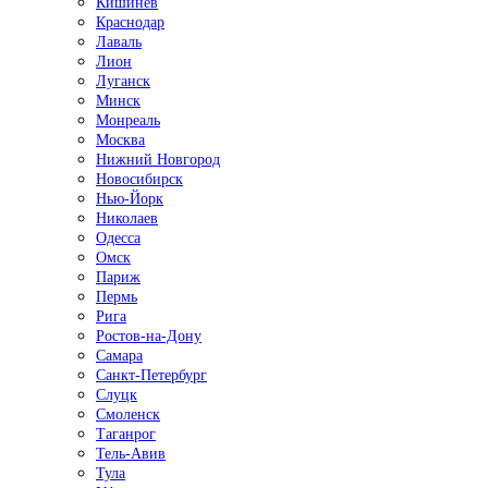
Кишинёв
Краснодар
Лаваль
Лион
Луганск
Минск
Монреаль
Москва
Нижний Новгород
Новосибирск
Нью-Йорк
Николаев
Одесса
Омск
Париж
Пермь
Рига
Ростов-на-Дону
Самара
Санкт-Петербург
Слуцк
Смоленск
Таганрог
Тель-Авив
Тула