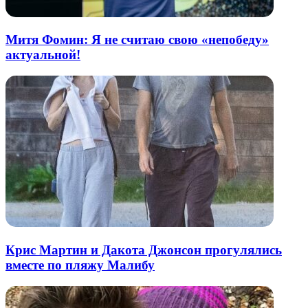
Митя Фомин: Я не считаю свою «непобеду»
актуальной!
Крис Мартин и Дакота Джонсон прогулялись
вместе по пляжу Малибу