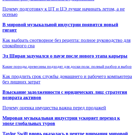
Почему подготовку к ЦТ и ЦЭ лучше начинать летом, а не
осенью
В мировой музыкальной индустрии появится новый
гигант
Как выбрать снотворное без рецепта: полное руководство для
спокойного сна
Эд Ширан задумался о паузе после нового этапа карьеры
Какие породы древесины подходят для доски пола: полный разбор и выбор
Как продлить срок службы домашнего и рабочего компьютера
без лишних затрат
Взыскание задолженности с юридических лиц: стратегия
возврата активов
Почему оценка имущества важна перед продажей
Мировая музыкальная индустрия ускоряет переход к
эпохе глобальных туров
Taylor Swift вновь оказалась в центре внимания мировой