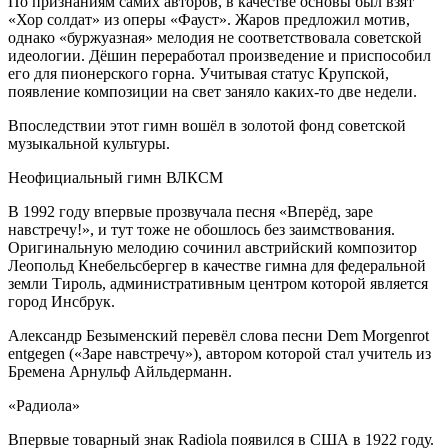
По признаниям самих авторов, в качестве основы был взят
«Хор солдат» из оперы «Фауст». Жаров предложил мотив,
однако «буржуазная» мелодия не соответствовала советской
идеологии. Дёшин переработал произведение и приспособил
его для пионерского горна. Учитывая статус Крупской,
появление композиции на свет заняло каких-то две недели.
Впоследствии этот гимн вошёл в золотой фонд советской
музыкальной культуры.
Неофициальный гимн ВЛКСМ
В 1992 году впервые прозвучала песня «Вперёд, заре
навстречу!», и тут тоже не обошлось без заимствования.
Оригинальную мелодию сочинил австрийский композитор
Леопольд Кнебельсбергер в качестве гимна для федеральной
земли Тироль, административным центром которой является
город Инсбрук.
Александр Безыменский перевёл слова песни Dem Morgenrot
entgegen («Заре навстречу»), автором которой стал учитель из
Бремена Арнульф Айльдерманн.
«Радиола»
Впервые товарный знак Radiola появился в США в 1922 году.