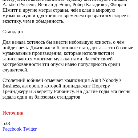
Альбер Руссель, Венсан д’Энди, Робер Казадезюс, Флоран
Шмитт и другие мэтры страны, чей вклад в мировую
музыкальную индустрию со временем превратился скорее в
экзотику, чем в обыденность.
Стандарты
Для начала хотелось бы внести небольшую ясность, о чём
пойдет речь. Джазовые и блюзовые стандарты — это базовые
музыкальные произведения, которые исполняются и
записываются многими музыкантами. За счёт своей
востребованности эти опусы имею популярность среди
слушателей.
Столетний юбилей отмечает композиция Ain’t Nobody’s
Business, авторство которой принадлежит Портеру
Грейнджеру и Эверетту Роббинсу. На долгие годы эта песня
задала один из блюзовых стандартов.
Источник
538
LinkedIn
Tumblr
Reddit
Вконтакте
Одноклассники
Skype
Messenger
Messenger
WhatsApp
Telegram
Viber
Line
Поделиться
Печатать
Facebook
Twitter
через