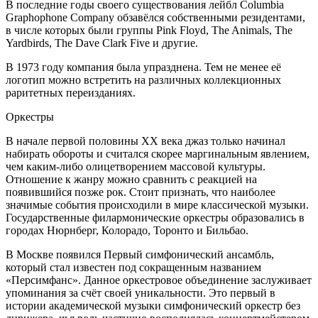
В последние годы cвоего существования лейбл Columbia
Graphophone Company обзавёлся собственными резидентами,
в числе которых были группы Pink Floyd, The Animals, The
Yardbirds, The Dave Clark Five и другие.
В 1973 году компания была упразднена. Тем не менее её
логотип можно встретить на различных коллекционных
раритетных переизданиях.
Оркестры
В начале первой половины XX века джаз только начинал
набирать обороты и считался скорее маргинальным явлением,
чем каким-либо олицетворением массовой культуры.
Отношение к жанру можно сравнить с реакцией на
появившийся позже рок. Стоит признать, что наиболее
значимые события происходили в мире классической музыки.
Государственные филармонические оркестры образовались в
городах Нюрнберг, Колорадо, Торонто и Бильбао.
В Москве появился Первый симфонический ансамбль,
который стал известен под сокращенным названием
«Персимфанс». Данное оркестровое объединение заслуживает
упоминания за счёт своей уникальности. Это первый в
истории академической музыки симфонический оркестр без