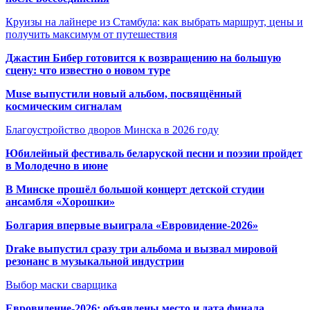
Круизы на лайнере из Стамбула: как выбрать маршрут, цены и
получить максимум от путешествия
Джастин Бибер готовится к возвращению на большую
сцену: что известно о новом туре
Muse выпустили новый альбом, посвящённый
космическим сигналам
Благоустройство дворов Минска в 2026 году
Юбилейный фестиваль беларуской песни и поэзии пройдет
в Молодечно в июне
В Минске прошёл большой концерт детской студии
ансамбля «Хорошки»
Болгария впервые выиграла «Евровидение-2026»
Drake выпустил сразу три альбома и вызвал мировой
резонанс в музыкальной индустрии
Выбор маски сварщика
Евровидение-2026: объявлены место и дата финала