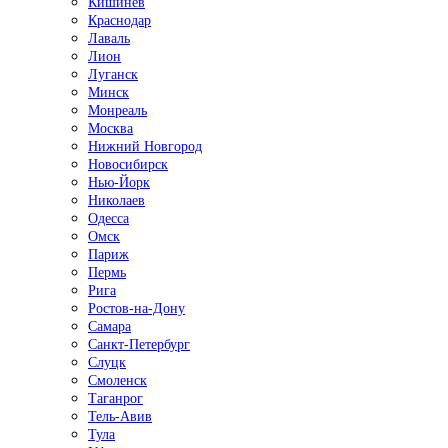
Кишинёв
Краснодар
Лаваль
Лион
Луганск
Минск
Монреаль
Москва
Нижний Новгород
Новосибирск
Нью-Йорк
Николаев
Одесса
Омск
Париж
Пермь
Рига
Ростов-на-Дону
Самара
Санкт-Петербург
Слуцк
Смоленск
Таганрог
Тель-Авив
Тула