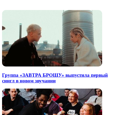
электронную
Похожие радио
почту
Группа «ЗАВТРА БРОШУ» выпустила первый
сингл в новом звучании