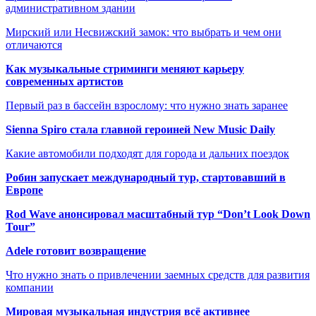
административном здании
Мирский или Несвижский замок: что выбрать и чем они
отличаются
Как музыкальные стриминги меняют карьеру
современных артистов
Первый раз в бассейн взрослому: что нужно знать заранее
Sienna Spiro стала главной героиней New Music Daily
Какие автомобили подходят для города и дальних поездок
Робин запускает международный тур, стартовавший в
Европе
Rod Wave анонсировал масштабный тур “Don’t Look Down
Tour”
Adele готовит возвращение
Что нужно знать о привлечении заемных средств для развития
компании
Мировая музыкальная индустрия всё активнее