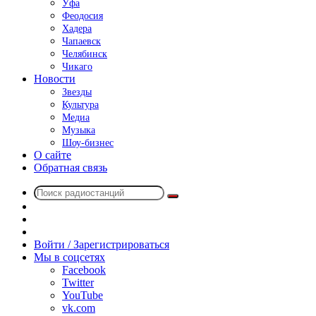
Уфа
Феодосия
Хадера
Чапаевск
Челябинск
Чикаго
Новости
Звезды
Культура
Медиа
Музыка
Шоу-бизнес
О сайте
Обратная связь
Поиск
Switch
радиостанций
skin
Sidebar
Случайное
радио
Войти / Зарегистрироваться
Мы в соцсетях
Facebook
Twitter
YouTube
vk.com