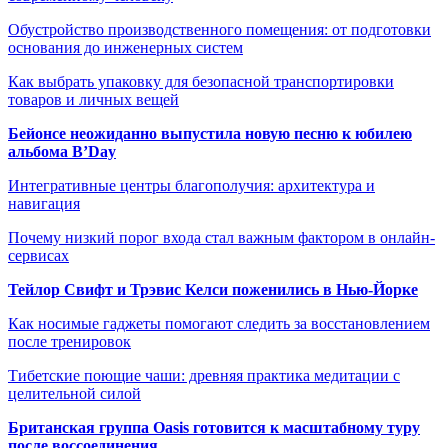
Обустройство производственного помещения: от подготовки
основания до инженерных систем
Как выбрать упаковку для безопасной транспортировки
товаров и личных вещей
Бейонсе неожиданно выпустила новую песню к юбилею
альбома B’Day
Интегративные центры благополучия: архитектура и
навигация
Почему низкий порог входа стал важным фактором в онлайн-
сервисах
Тейлор Свифт и Трэвис Келси поженились в Нью-Йорке
Как носимые гаджеты помогают следить за восстановлением
после тренировок
Тибетские поющие чаши: древняя практика медитации с
целительной силой
Британская группа Oasis готовится к масштабному туру
после воссоединения