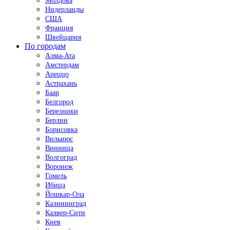
Молдова
Нидерланды
США
Франция
Швейцария
По городам
Алма-Ата
Амстердам
Ареццо
Астрахань
Баар
Белгород
Березники
Берлин
Борисовка
Вильнюс
Винница
Волгоград
Воронеж
Гомель
Ибица
Йошкар-Ола
Калининград
Калвер-Сити
Киев