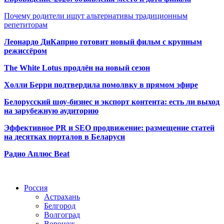
Почему родители ищут альтернативы традиционным
репетиторам
Леонардо ДиКаприо готовит новый фильм с крупным
режиссёром
The White Lotus продлён на новый сезон
Холли Берри подтвердила помолвк
у в прямом эфире
Белорусский шоу-бизнес и экспорт контента: есть ли выход
на зарубежную аудиторию
Эффективное PR и SEO продвижение:
размещение статей
на десятках порталов в Беларуси
Радио Аплюс Beat
Радио по странам
Россия
Астрахань
Белгород
Волгоград
Воронеж