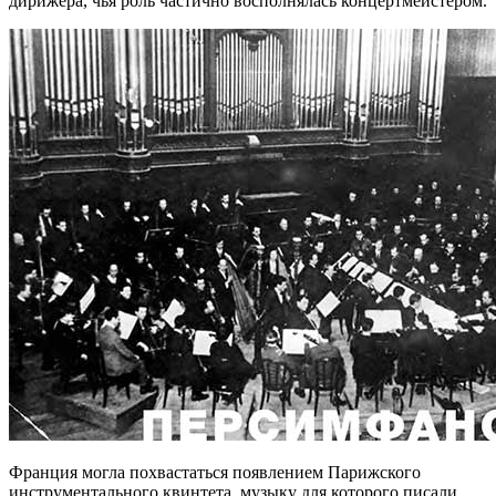
дирижера, чья роль частично восполнялась концертмейстером.
Франция могла похвастаться появлением Парижского
инструментального квинтета, музыку для которого писали