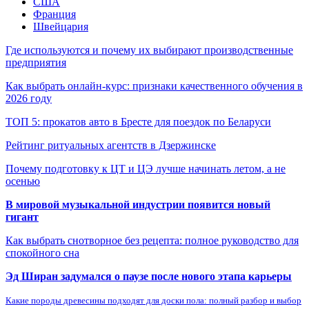
США
Франция
Швейцария
Где используются и почему их выбирают производственные
предприятия
Как выбрать онлайн-курс: признаки качественного обучения в
2026 году
ТОП 5: прокатов авто в Бресте для поездок по Беларуси
Рейтинг ритуальных агентств в Дзержинске
Почему подготовку к ЦТ и ЦЭ лучше начинать летом, а не
осенью
В мировой музыкальной индустрии появится новый
гигант
Как выбрать снотворное без рецепта: полное руководство для
спокойного сна
Эд Ширан задумался о паузе после нового этапа карьеры
Какие породы древесины подходят для доски пола: полный разбор и выбор