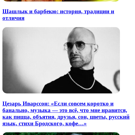
Шашлык и барбекю: история, традиции и
отличия
Цезарь Иварссон: «Если совсем коротко и
банально, музыка — это всё, что мне нравится,
как пицца, объятия, друзья, сон, цветы, русский
язык, стихи Бродского, кофе…»