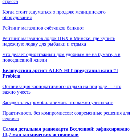
стресса
Когда стоит задуматься о продаже медицинского
оборудования
Рейтинг магазинов счётчиков банкнот
Рейтинг магазинов лодок ПВХ в Минске: где купить
надежную лодку для рыбалки и отдыха
Что делает одноэтажный дом удобным не на бумаге, а в
повседневной жизни
Белорусский артист ALEN HIT представил клип #1
Problem
Организация корпоративного отдыха на природе — что
важно учесть
Зарядка электромобиля зимой: что важно учитывать
Практичность без компромиссов: современные решения для
сервиса
Самая детальная радиокарта Вселенной: зафиксировано
13,7 млн космических источников