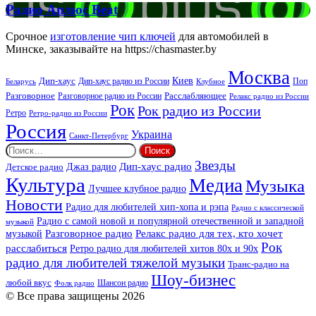
Радио
Радио Аплюс Beat
Аплюс
Beat
Срочное
изготовление чип ключей
для автомобилей в
Минске, заказывайте на https://chasmaster.by
Москва
Киев
Дип-хаус
Дип-хаус радио из России
Клубное
Поп
Беларусь
Разговорное
Расслабляющее
Разговорное радио из России
Релакс радио из России
Рок
Рок радио из России
Ретро
Ретро-радио из России
Россия
Украина
Санкт-Петербург
Найти:
Звезды
Дип-хаус радио
Джаз радио
Детское радио
Культура
Медиа
Музыка
Лучшее клубное радио
Новости
Радио для любителей хип-хопа и рэпа
Радио с классической
Радио с самой новой и популярной отечественной и западной
музыкой
музыкой
Разговорное радио
Релакс радио для тех, кто хочет
Рок
расслабиться
Ретро радио для любителей хитов 80х и 90х
радио для любителей тяжелой музыки
Транс-радио на
Шоу-бизнес
любой вкус
Шансон радио
Фолк радио
© Все права защищены 2026