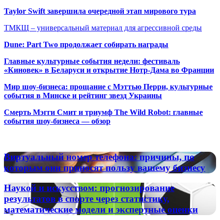
Taylor Swift завершила очередной этап мирового тура
ТМКЩ – универсальный материал для агрессивной среды
Dune: Part Two продолжает собирать награды
Главные культурные события недели: фестиваль
«Киновек» в Беларуси и открытие Нотр-Дама во Франции
Мир шоу-бизнеса: прощание с Мэттью Перри, культурные
события в Минске и рейтинг звезд Украины
Смерть Мэгги Смит и триумф The Wild Robot: главные
события шоу-бизнеса — обзор
Популярные радиостанции
Виртуальный
Виртуальный номер телефона: причины, по
номер
которым они приносят пользу вашему бизнесу
телефона:
причины,
Наукой
Наукой и искусством: прогнозирование
по
и
результатов в спорте через статистику,
которым
искусством:
математические модели и экспертные оценки
они
прогнозирование
приносят