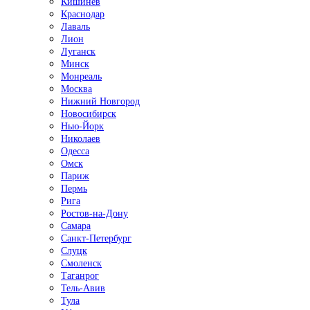
Кишинёв
Краснодар
Лаваль
Лион
Луганск
Минск
Монреаль
Москва
Нижний Новгород
Новосибирск
Нью-Йорк
Николаев
Одесса
Омск
Париж
Пермь
Рига
Ростов-на-Дону
Самара
Санкт-Петербург
Слуцк
Смоленск
Таганрог
Тель-Авив
Тула