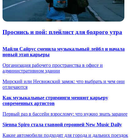
Проснись и пой: плейлист для бодрого утра
Майли Сайрус сменила музыкальный лейбл и начала
новый этап карьеры
Организация рабочего пространства в офисе и
административном здании
Мирский или Несвижский замок: что выбрать и чем они
отличаются
Как музыкальные стриминги меняют карьеру
современных артистов
Первый раз в бассейн взрослому: что нужно знать заранее
Sienna Spiro стала главной героиней New Music Daily
Какие автомобили подходят для города и дальних поездок