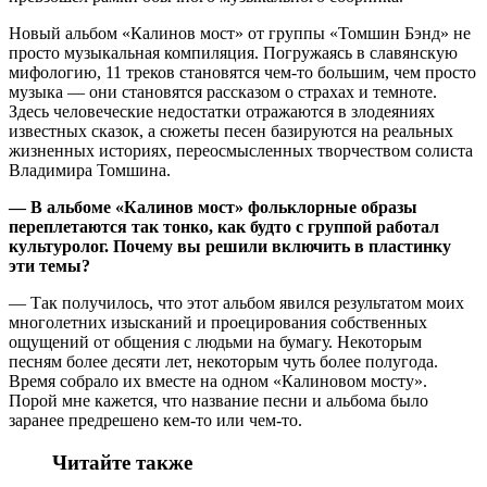
Новый альбом «Калинов мост» от группы «Томшин Бэнд» не
просто музыкальная компиляция. Погружаясь в славянскую
мифологию, 11 треков становятся чем-то большим, чем просто
музыка — они становятся рассказом о страхах и темноте.
Здесь человеческие недостатки отражаются в злодеяниях
известных сказок, а сюжеты песен базируются на реальных
жизненных историях, переосмысленных творчеством солиста
Владимира Томшина.
— В альбоме «Калинов мост» фольклорные образы
переплетаются так тонко, как будто с группой работал
культуролог. Почему вы решили включить в пластинку
эти темы?
— Так получилось, что этот альбом явился результатом моих
многолетних изысканий и проецирования собственных
ощущений от общения с людьми на бумагу. Некоторым
песням более десяти лет, некоторым чуть более полугода.
Время собрало их вместе на одном «Калиновом мосту».
Порой мне кажется, что название песни и альбома было
заранее предрешено кем-то или чем-то.
Читайте также