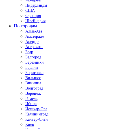
Молдова
Нидерланды
США
Франция
Швейцария
По городам
Алма-Ата
Амстердам
Ареццо
Астрахань
Баар
Белгород
Березники
Берлин
Борисовка
Вильнюс
Винница
Волгоград
Воронеж
Гомель
Ибица
Йошкар-Ола
Калининград
Калвер-Сити
Киев