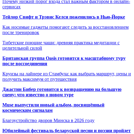
Почему низкий порог входа стал важным фактором в онлайн-
сервисах
Тейлор Свифт и Трэвис Келси поженились в Нью-Йорке
Как носимые гаджеты помогают следить за восстановлением
после тренировок
Тибетские поющие чаши: древняя практика медитации с
целительной силой
Британская группа Oasis готовится к масштабному туру
после воссоединения
Круизы на лайнере из Стамбула: как выбрать маршрут, цены и
получить максимум от путешествия
Джастин Бибер готовится к возвращению на большую
сцену: что известно о новом туре
Muse выпустили новый альбом, посвящённый
космическим сигналам
Благоустройство дворов Минска в 2026 году
Юбилейный фестиваль беларуской песни и поэзии пройдет