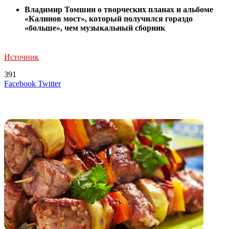
Владимир Томшин о творческих планах и альбоме
«Калинов мост», который получился гораздо
«больше», чем музыкальный сборник
Источник
391
LinkedIn
Tumblr
Reddit
Вконтакте
Одноклассники
Skype
Messenger
Messenger
WhatsApp
Telegram
Viber
Line
Поделиться
Печатать
Facebook
Twitter
через
электронную
Похожие радио
почту