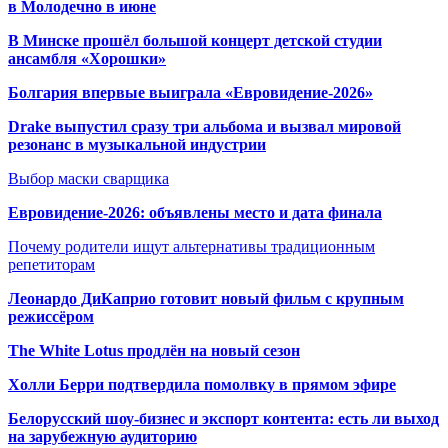
в Молодечно в июне
В Минске прошёл большой концерт детской студии
ансамбля «Хорошки»
Болгария впервые выиграла «Евровидение-2026»
Drake выпустил сразу три альбома и вызвал мировой
резонанс в музыкальной индустрии
Выбор маски сварщика
Евровидение-2026: объявлены место и дата финала
Почему родители ищут альтернативы традиционным
репетиторам
Леонардо ДиКаприо готовит новый фильм с крупным
режиссёром
The White Lotus продлён на новый сезон
Холли Берри подтвердила помолвк
у в прямом эфире
Белорусский шоу-бизнес и экспорт контента: есть ли выход
на зарубежную аудиторию