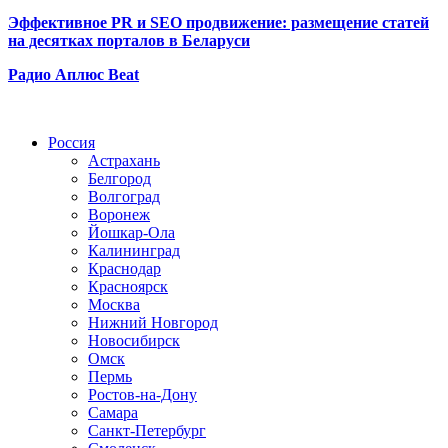
Эффективное PR и SEO продвижение:
размещение статей
на десятках порталов в Беларуси
Радио Аплюс Beat
Радио по странам
Россия
Астрахань
Белгород
Волгоград
Воронеж
Йошкар-Ола
Калининград
Краснодар
Красноярск
Москва
Нижний Новгород
Новосибирск
Омск
Пермь
Ростов-на-Дону
Самара
Санкт-Петербург