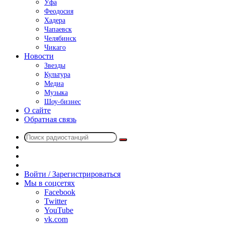
Уфа
Феодосия
Хадера
Чапаевск
Челябинск
Чикаго
Новости
Звезды
Культура
Медиа
Музыка
Шоу-бизнес
О сайте
Обратная связь
Поиск
Switch
радиостанций
skin
Sidebar
Случайное
радио
Войти / Зарегистрироваться
Мы в соцсетях
Facebook
Twitter
YouTube
vk.com