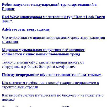
Робин запускает международный тур, стартовавший в
Европе
Rod Wave анонсировал масштабный тур “Don’t Look Down
Tour”
Adele готовит возвращение
Что нужно знать о привлечении заемных средств для развития
компании
Мировая музыкальная индустрия всё активнее
сближается с кино: новый глобальный тренд
Технологичный офис: какие изменения помогают
сотрудникам работать быстрее и комфортнее
Почему непрерывное обучение становится обязательным
Как меняются требования к квалификации специалистов в
строительной отрасли
Как выбрать летнее путешествие по бюджету и не пожалеть о
поездке