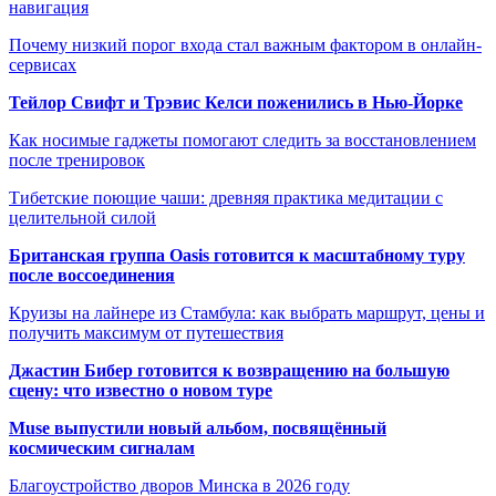
навигация
Почему низкий порог входа стал важным фактором в онлайн-
сервисах
Тейлор Свифт и Трэвис Келси поженились в Нью-Йорке
Как носимые гаджеты помогают следить за восстановлением
после тренировок
Тибетские поющие чаши: древняя практика медитации с
целительной силой
Британская группа Oasis готовится к масштабному туру
после воссоединения
Круизы на лайнере из Стамбула: как выбрать маршрут, цены и
получить максимум от путешествия
Джастин Бибер готовится к возвращению на большую
сцену: что известно о новом туре
Muse выпустили новый альбом, посвящённый
космическим сигналам
Благоустройство дворов Минска в 2026 году