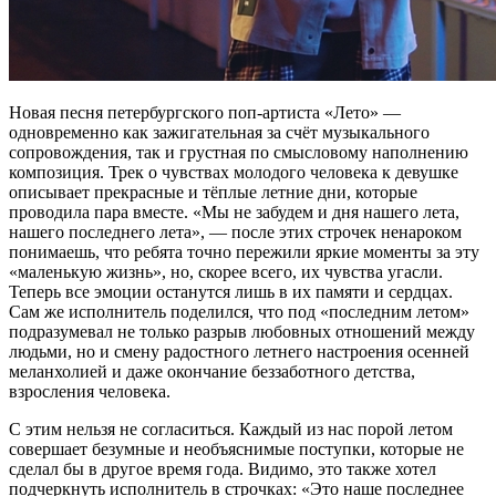
Новая песня петербургского поп-артиста «Лето» —
одновременно как зажигательная за счёт музыкального
сопровождения, так и грустная по смысловому наполнению
композиция. Трек о чувствах молодого человека к девушке
описывает прекрасные и тёплые летние дни, которые
проводила пара вместе. «Мы не забудем и дня нашего лета,
нашего последнего лета», — после этих строчек ненароком
понимаешь, что ребята точно пережили яркие моменты за эту
«маленькую жизнь», но, скорее всего, их чувства угасли.
Теперь все эмоции останутся лишь в их памяти и сердцах.
Сам же исполнитель поделился, что под «последним летом»
подразумевал не только разрыв любовных отношений между
людьми, но и смену радостного летнего настроения осенней
меланхолией и даже окончание беззаботного детства,
взросления человека.
С этим нельзя не согласиться. Каждый из нас порой летом
совершает безумные и необъяснимые поступки, которые не
сделал бы в другое время года. Видимо, это также хотел
подчеркнуть исполнитель в строчках: «Это наше последнее