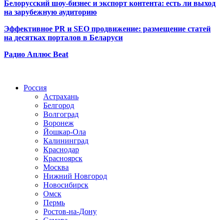
Белорусский шоу-бизнес и экспорт контента: есть ли выход
на зарубежную аудиторию
Эффективное PR и SEO продвижение:
размещение статей
на десятках порталов в Беларуси
Радио Аплюс Beat
Радио по странам
Россия
Астрахань
Белгород
Волгоград
Воронеж
Йошкар-Ола
Калининград
Краснодар
Красноярск
Москва
Нижний Новгород
Новосибирск
Омск
Пермь
Ростов-на-Дону