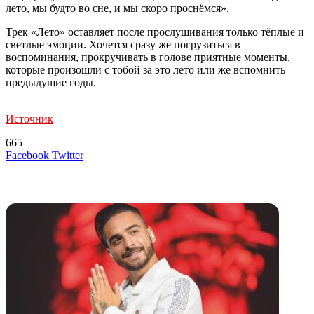
лето, мы будто во сне, и мы скоро проснёмся».
Трек «Лето» оставляет после прослушивания только тёплые и
светлые эмоции. Хочется сразу же погрузиться в
воспоминания, прокручивать в голове приятные моменты,
которые произошли с тобой за это лето или же вспомнить
предыдущие годы.
Источник
665
LinkedIn
Tumblr
Reddit
Вконтакте
Одноклассники
Skype
Messenger
Messenger
WhatsApp
Telegram
Viber
Line
Поделиться
Печатать
Facebook
Twitter
через
электронную
Похожие радио
почту