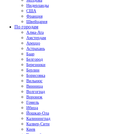
Молдова
Нидерланды
США
Франция
Швейцария
По городам
Алма-Ата
Амстердам
Ареццо
Астрахань
Баар
Белгород
Березники
Берлин
Борисовка
Вильнюс
Винница
Волгоград
Воронеж
Гомель
Ибица
Йошкар-Ола
Калининград
Калвер-Сити
Киев