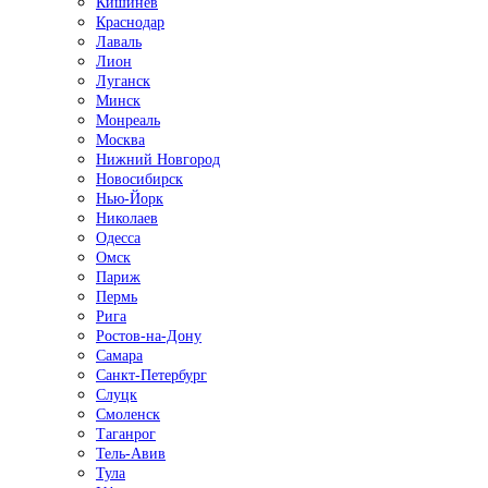
Кишинёв
Краснодар
Лаваль
Лион
Луганск
Минск
Монреаль
Москва
Нижний Новгород
Новосибирск
Нью-Йорк
Николаев
Одесса
Омск
Париж
Пермь
Рига
Ростов-на-Дону
Самара
Санкт-Петербург
Слуцк
Смоленск
Таганрог
Тель-Авив
Тула