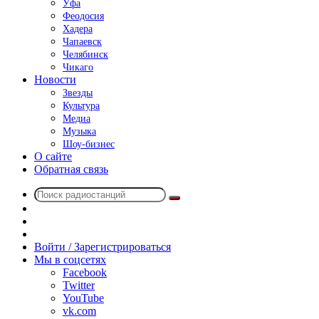
Уфа
Феодосия
Хадера
Чапаевск
Челябинск
Чикаго
Новости
Звезды
Культура
Медиа
Музыка
Шоу-бизнес
О сайте
Обратная связь
Поиск
Switch
радиостанций
skin
Sidebar
Случайное
радио
Войти / Зарегистрироваться
Мы в соцсетях
Facebook
Twitter
YouTube
vk.com