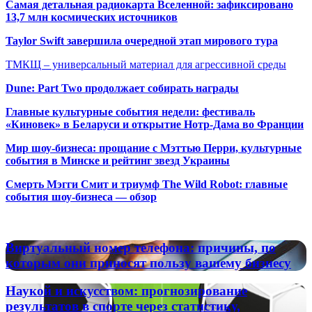
Самая детальная радиокарта Вселенной: зафиксировано
13,7 млн космических источников
Taylor Swift завершила очередной этап мирового тура
ТМКЩ – универсальный материал для агрессивной среды
Dune: Part Two продолжает собирать награды
Главные культурные события недели: фестиваль
«Киновек» в Беларуси и открытие Нотр-Дама во Франции
Мир шоу-бизнеса: прощание с Мэттью Перри, культурные
события в Минске и рейтинг звезд Украины
Смерть Мэгги Смит и триумф The Wild Robot: главные
события шоу-бизнеса — обзор
Популярные радиостанции
Виртуальный
Виртуальный номер телефона: причины, по
номер
которым они приносят пользу вашему бизнесу
телефона:
причины,
Наукой
Наукой и искусством: прогнозирование
по
и
результатов в спорте через статистику,
которым