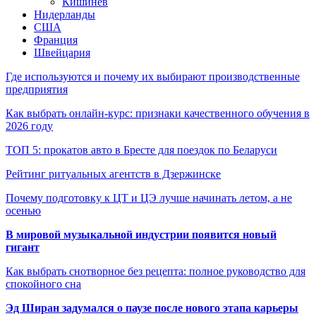
Кишинёв
Нидерланды
США
Франция
Швейцария
Где используются и почему их выбирают производственные
предприятия
Как выбрать онлайн-курс: признаки качественного обучения в
2026 году
ТОП 5: прокатов авто в Бресте для поездок по Беларуси
Рейтинг ритуальных агентств в Дзержинске
Почему подготовку к ЦТ и ЦЭ лучше начинать летом, а не
осенью
В мировой музыкальной индустрии появится новый
гигант
Как выбрать снотворное без рецепта: полное руководство для
спокойного сна
Эд Ширан задумался о паузе после нового этапа карьеры