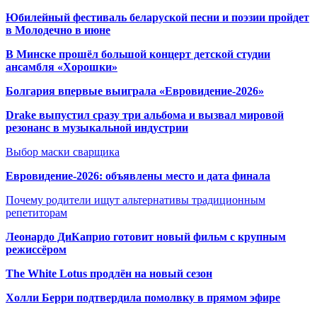
Юбилейный фестиваль беларуской песни и поэзии пройдет
в Молодечно в июне
В Минске прошёл большой концерт детской студии
ансамбля «Хорошки»
Болгария впервые выиграла «Евровидение-2026»
Drake выпустил сразу три альбома и вызвал мировой
резонанс в музыкальной индустрии
Выбор маски сварщика
Евровидение-2026: объявлены место и дата финала
Почему родители ищут альтернативы традиционным
репетиторам
Леонардо ДиКаприо готовит новый фильм с крупным
режиссёром
The White Lotus продлён на новый сезон
Холли Берри подтвердила помолвк
у в прямом эфире