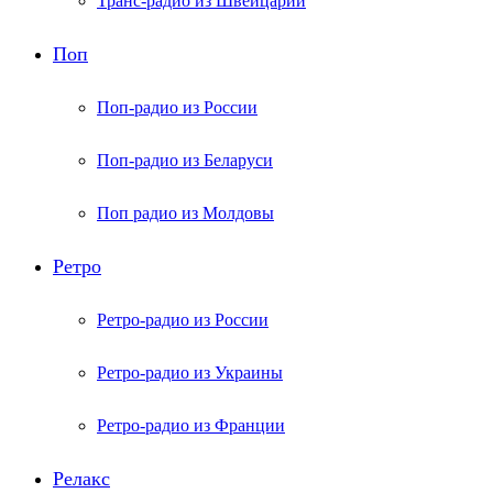
Транс-радио из Швейцарии
Поп
Поп-радио из России
Поп-радио из Беларуси
Поп радио из Молдовы
Ретро
Ретро-радио из России
Ретро-радио из Украины
Ретро-радио из Франции
Релакс