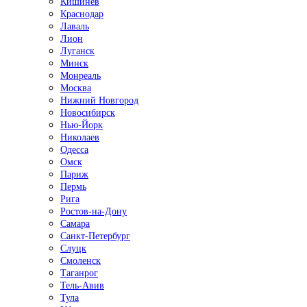
Кишинёв
Краснодар
Лаваль
Лион
Луганск
Минск
Монреаль
Москва
Нижний Новгород
Новосибирск
Нью-Йорк
Николаев
Одесса
Омск
Париж
Пермь
Рига
Ростов-на-Дону
Самара
Санкт-Петербург
Слуцк
Смоленск
Таганрог
Тель-Авив
Тула