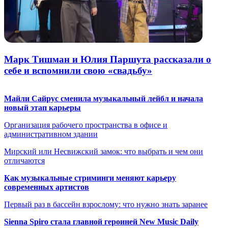
Марк Тишман и Юлия Паршута рассказали о
себе и вспомнили свою «свадьбу»
Майли Сайрус сменила музыкальный лейбл и начала
новый этап карьеры
Организация рабочего пространства в офисе и
административном здании
Мирский или Несвижский замок: что выбрать и чем они
отличаются
Как музыкальные стриминги меняют карьеру
современных артистов
Первый раз в бассейн взрослому: что нужно знать заранее
Sienna Spiro стала главной героиней New Music Daily