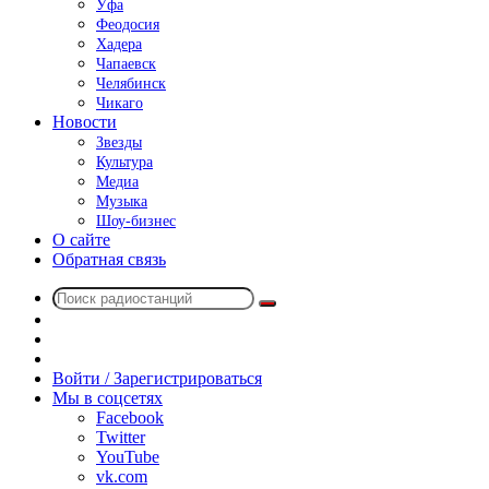
Уфа
Феодосия
Хадера
Чапаевск
Челябинск
Чикаго
Новости
Звезды
Культура
Медиа
Музыка
Шоу-бизнес
О сайте
Обратная связь
Поиск
Switch
радиостанций
skin
Sidebar
Случайное
радио
Войти / Зарегистрироваться
Мы в соцсетях
Facebook
Twitter
YouTube
vk.com