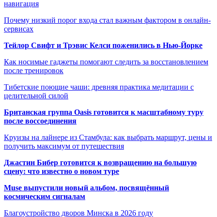
навигация
Почему низкий порог входа стал важным фактором в онлайн-
сервисах
Тейлор Свифт и Трэвис Келси поженились в Нью-Йорке
Как носимые гаджеты помогают следить за восстановлением
после тренировок
Тибетские поющие чаши: древняя практика медитации с
целительной силой
Британская группа Oasis готовится к масштабному туру
после воссоединения
Круизы на лайнере из Стамбула: как выбрать маршрут, цены и
получить максимум от путешествия
Джастин Бибер готовится к возвращению на большую
сцену: что известно о новом туре
Muse выпустили новый альбом, посвящённый
космическим сигналам
Благоустройство дворов Минска в 2026 году