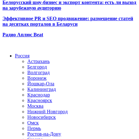
Белорусский шоу-бизнес и экспорт контента: есть ли выход
на зарубежную аудиторию
Эффективное PR и SEO продвижение:
размещение статей
на десятках порталов в Беларуси
Радио Аплюс Beat
Радио по странам
Россия
Астрахань
Белгород
Волгоград
Воронеж
Йошкар-Ола
Калининград
Краснодар
Красноярск
Москва
Нижний Новгород
Новосибирск
Омск
Пермь
Ростов-на-Дону