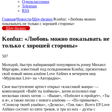
Одноклассники
Telegram
RSS
Главная
/
Новости
/
Шоу-бизнес
/
Konfuz: «Любовь можно
показывать не только с хорошей стороны»
Шоу-бизнес
Konfuz: «Любовь можно показывать не
только с хорошей стороны»
507
Молодой, быстро набирающий популярность рэпер Михаил
Маргарян, известный под псевдонимом Konfuz, презентовал
свой новый мини-альбом Love Airlines в вечернем шоу
«Мурзилки Live» на «Авторадио».
Свое выступление артист открыл «классикой жанра» —
композицией «Вайб ты поймала», затем исполнил еще
несколько своих хитов — «Выше», «Поболит и пройдет», «Ты
и я», а также песни с нового альбома — «По привычке»,
«Спонсор твоей улыбки», «Делись», «Тик так». Всего EP Love
Airlines состоит из пяти треков, и три из них – дуэты с