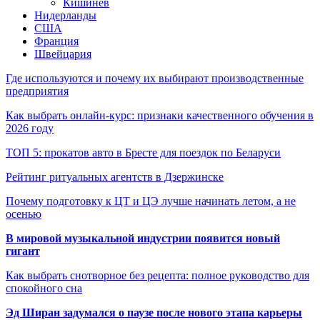
Кишинёв
Нидерланды
США
Франция
Швейцария
Где используются и почему их выбирают производственные
предприятия
Как выбрать онлайн-курс: признаки качественного обучения в
2026 году
ТОП 5: прокатов авто в Бресте для поездок по Беларуси
Рейтинг ритуальных агентств в Дзержинске
Почему подготовку к ЦТ и ЦЭ лучше начинать летом, а не
осенью
В мировой музыкальной индустрии появится новый
гигант
Как выбрать снотворное без рецепта: полное руководство для
спокойного сна
Эд Ширан задумался о паузе после нового этапа карьеры