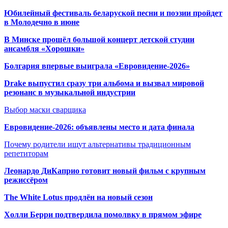
Юбилейный фестиваль беларуской песни и поэзии пройдет
в Молодечно в июне
В Минске прошёл большой концерт детской студии
ансамбля «Хорошки»
Болгария впервые выиграла «Евровидение-2026»
Drake выпустил сразу три альбома и вызвал мировой
резонанс в музыкальной индустрии
Выбор маски сварщика
Евровидение-2026: объявлены место и дата финала
Почему родители ищут альтернативы традиционным
репетиторам
Леонардо ДиКаприо готовит новый фильм с крупным
режиссёром
The White Lotus продлён на новый сезон
Холли Берри подтвердила помолвк
у в прямом эфире