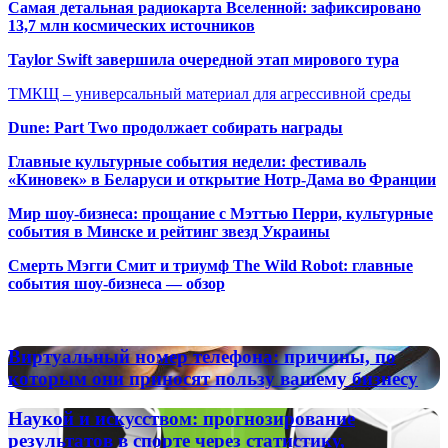
Самая детальная радиокарта Вселенной: зафиксировано
13,7 млн космических источников
Taylor Swift завершила очередной этап мирового тура
ТМКЩ – универсальный материал для агрессивной среды
Dune: Part Two продолжает собирать награды
Главные культурные события недели: фестиваль
«Киновек» в Беларуси и открытие Нотр-Дама во Франции
Мир шоу-бизнеса: прощание с Мэттью Перри, культурные
события в Минске и рейтинг звезд Украины
Смерть Мэгги Смит и триумф The Wild Robot: главные
события шоу-бизнеса — обзор
Популярные радиостанции
Виртуальный
Виртуальный номер телефона: причины, по
номер
которым они приносят пользу вашему бизнесу
телефона:
причины,
Наукой
Наукой и искусством: прогнозирование
по
и
результатов в спорте через статистику,
которым