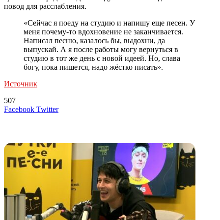
повод для расслабления.
«Сейчас я поеду на студию и напишу еще песен. У
меня почему-то вдохновение не заканчивается.
Написал песню, казалось бы, выдохни, да
выпускай. А я после работы могу вернуться в
студию в тот же день с новой идеей. Но, слава
богу, пока пишется, надо жёстко писать».
Источник
507
LinkedIn
Tumblr
Reddit
Вконтакте
Одноклассники
Skype
Messenger
Messenger
WhatsApp
Telegram
Viber
Line
Поделиться
Печатать
Facebook
Twitter
через
электронную
Похожие радио
почту