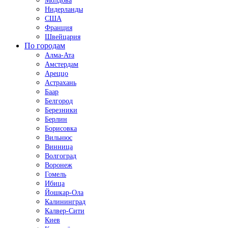
Молдова
Нидерланды
США
Франция
Швейцария
По городам
Алма-Ата
Амстердам
Ареццо
Астрахань
Баар
Белгород
Березники
Берлин
Борисовка
Вильнюс
Винница
Волгоград
Воронеж
Гомель
Ибица
Йошкар-Ола
Калининград
Калвер-Сити
Киев