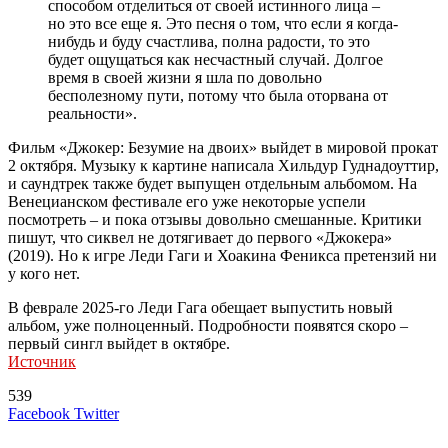
способом отделиться от своей истинного лица –
но это все еще я. Это песня о том, что если я когда-
нибудь и буду счастлива, полна радости, то это
будет ощущаться как несчастный случай. Долгое
время в своей жизни я шла по довольно
бесполезному пути, потому что была оторвана от
реальности».
Фильм «Джокер: Безумие на двоих» выйдет в мировой прокат
2 октября. Музыку к картине написала Хильдур Гуднадоуттир,
и саундтрек также будет выпущен отдельным альбомом. На
Венецианском фестивале его уже некоторые успели
посмотреть – и пока отзывы довольно смешанные. Критики
пишут, что сиквел не дотягивает до первого «Джокера»
(2019). Но к игре Леди Гаги и Хоакина Феникса претензий ни
у кого нет.
В феврале 2025-го Леди Гага обещает выпустить новый
альбом, уже полноценный. Подробности появятся скоро –
первый сингл выйдет в октябре.
Источник
539
LinkedIn
Tumblr
Reddit
Вконтакте
Одноклассники
Skype
Messenger
Messenger
WhatsApp
Telegram
Viber
Line
Поделиться
Печатать
Facebook
Twitter
через