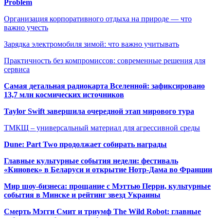
Problem
Организация корпоративного отдыха на природе — что
важно учесть
Зарядка электромобиля зимой: что важно учитывать
Практичность без компромиссов: современные решения для
сервиса
Самая детальная радиокарта Вселенной: зафиксировано
13,7 млн космических источников
Taylor Swift завершила очередной этап мирового тура
ТМКЩ – универсальный материал для агрессивной среды
Dune: Part Two продолжает собирать награды
Главные культурные события недели: фестиваль
«Киновек» в Беларуси и открытие Нотр-Дама во Франции
Мир шоу-бизнеса: прощание с Мэттью Перри, культурные
события в Минске и рейтинг звезд Украины
Смерть Мэгги Смит и триумф The Wild Robot: главные