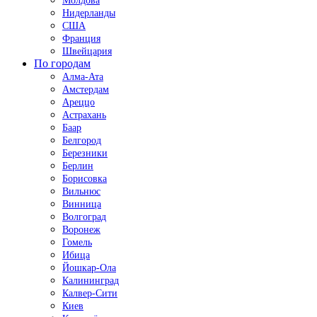
Молдова
Нидерланды
США
Франция
Швейцария
По городам
Алма-Ата
Амстердам
Ареццо
Астрахань
Баар
Белгород
Березники
Берлин
Борисовка
Вильнюс
Винница
Волгоград
Воронеж
Гомель
Ибица
Йошкар-Ола
Калининград
Калвер-Сити
Киев