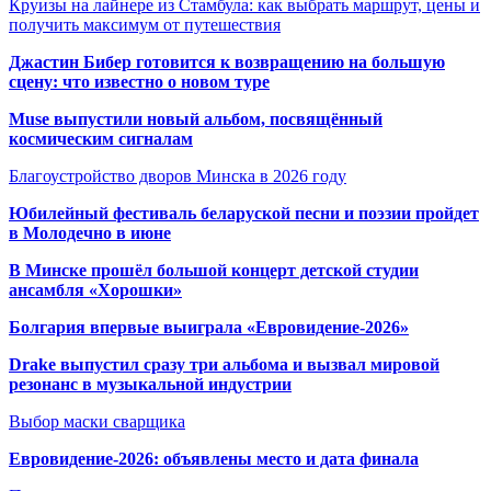
Круизы на лайнере из Стамбула: как выбрать маршрут, цены и
получить максимум от путешествия
Джастин Бибер готовится к возвращению на большую
сцену: что известно о новом туре
Muse выпустили новый альбом, посвящённый
космическим сигналам
Благоустройство дворов Минска в 2026 году
Юбилейный фестиваль беларуской песни и поэзии пройдет
в Молодечно в июне
В Минске прошёл большой концерт детской студии
ансамбля «Хорошки»
Болгария впервые выиграла «Евровидение-2026»
Drake выпустил сразу три альбома и вызвал мировой
резонанс в музыкальной индустрии
Выбор маски сварщика
Евровидение-2026: объявлены место и дата финала