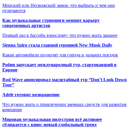
Мирский или Несвижский замок: что выбрать и чем они
отличаются
Как музыкальные стриминги меняют карьеру
современных артистов
Первый раз в бассейн взрослому: что нужно знать заранее
Sienna Spiro стала главной героиней New Music Daily
Какие автомобили подходят для города и дальних поездок
Робин запускает международный тур, стартовавший в
Европе
Rod Wave анонсировал масштабный тур “Don’t Look Down
Tour”
Adele готовит возвращение
Что нужно знать о привлечении заемных средств для развития
компании
Мировая музыкальная индустрия всё активнее
сближается с кино: новый глобальный тренд