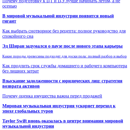
Почему подготовку к ЦТ и ЦЭ лучше начинать летом, а не
осенью
В мировой музыкальной индустрии появится новый
гигант
Как выбрать снотворное без рецепта: полное руководство для
спокойного сна
Эд Ширан задумался о паузе после нового этапа карьеры
Какие породы древесины подходят для доски пола: полный разбор и выбор
Как продлить срок службы домашнего и рабочего компьютера
без лишних затрат
Взыскание задолженности с юридических лиц: стратегия
возврата активов
Почему оценка имущества важна перед продажей
Мировая музыкальная индустрия ускоряет переход к
эпохе глобальных туров
Taylor Swift вновь оказалась в центре внимания мировой
музыкальной индустрии