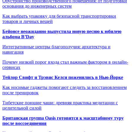
Обустройство производственного помещения: от подготовки
основания до инженерных систем
Как выбрать упаковку для безопасной транспортировки
товаров и личных вещей
Бейонсе неожиданно выпустила новую песню к юбилею
альбома B’Day
Интегративные центры благополучия: архитектура и
навигация
Почему низкий порог входа стал важным фактором в онлайн-
сервисах
Тейлор Свифт и Трэвис Келси поженились в Нью-Йорке
Как носимые гаджеты помогают следить за восстановлением
после тренировок
Тибетские поющие чаши: древняя практика медитации с
целительной силой
Британская группа Oasis готовится к масштабному туру
после воссоединения