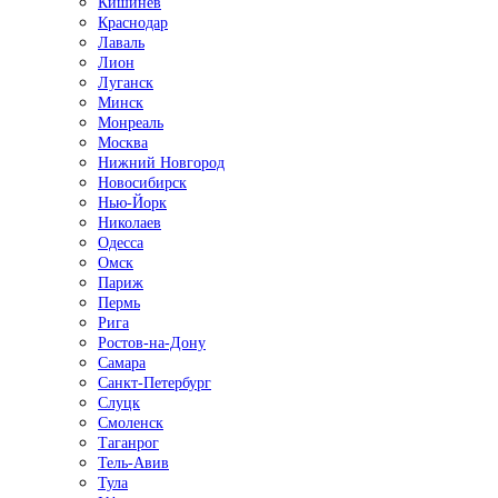
Кишинёв
Краснодар
Лаваль
Лион
Луганск
Минск
Монреаль
Москва
Нижний Новгород
Новосибирск
Нью-Йорк
Николаев
Одесса
Омск
Париж
Пермь
Рига
Ростов-на-Дону
Самара
Санкт-Петербург
Слуцк
Смоленск
Таганрог
Тель-Авив
Тула