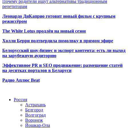
Почему родители ищут альтернативы традиционным
репетиторам
Леонардо ДиКаприо готовит новый фильм с крупным
режиссёром
The White Lotus продлён на новый сезон
Холли Берри подтвердила помолвк
у в прямом эфире
Белорусский шоу-бизнес и экспорт контента: есть ли выход
на зарубежную аудиторию
Эффективное PR и SEO продвижение:
размещение статей
на десятках порталов в Беларуси
Радио Аплюс Beat
Радио по странам
Россия
Астрахань
Белгород
Волгоград
Воронеж
Йошкар-Ола