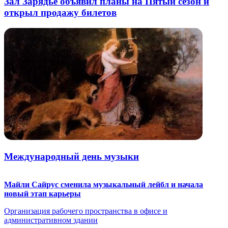
Зал Зарядье объявил планы на Пятый сезон и
открыл продажу билетов
Международный день музыки
Майли Сайрус сменила музыкальный лейбл и начала
новый этап карьеры
Организация рабочего пространства в офисе и
административном здании