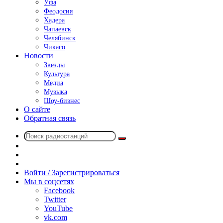
Уфа
Феодосия
Хадера
Чапаевск
Челябинск
Чикаго
Новости
Звезды
Культура
Медиа
Музыка
Шоу-бизнес
О сайте
Обратная связь
Поиск
Switch
радиостанций
skin
Sidebar
Случайное
радио
Войти / Зарегистрироваться
Мы в соцсетях
Facebook
Twitter
YouTube
vk.com