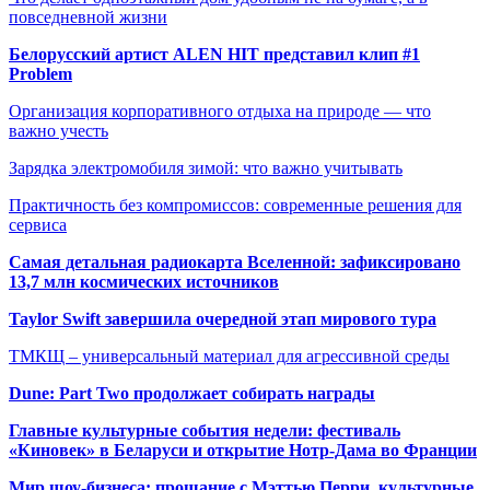
повседневной жизни
Белорусский артист ALEN HIT представил клип #1
Problem
Организация корпоративного отдыха на природе — что
важно учесть
Зарядка электромобиля зимой: что важно учитывать
Практичность без компромиссов: современные решения для
сервиса
Самая детальная радиокарта Вселенной: зафиксировано
13,7 млн космических источников
Taylor Swift завершила очередной этап мирового тура
ТМКЩ – универсальный материал для агрессивной среды
Dune: Part Two продолжает собирать награды
Главные культурные события недели: фестиваль
«Киновек» в Беларуси и открытие Нотр-Дама во Франции
Мир шоу-бизнеса: прощание с Мэттью Перри, культурные