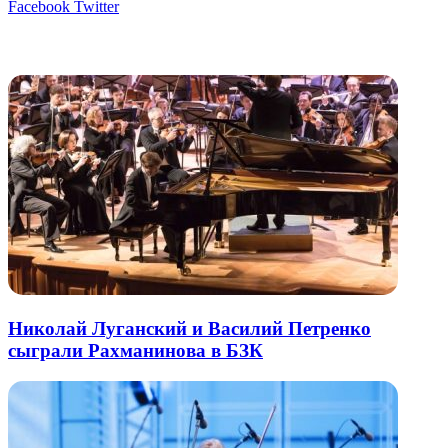
LinkedIn
Tumblr
Reddit
Вконтакте
Одноклассники
Skype
Messenger
Messenger
WhatsApp
Telegram
Viber
Line
Поделиться
Печатать
Facebook
Twitter
через
электронную
Похожие радио
почту
Николай Луганский и Василий Петренко
сыграли Рахманинова в БЗК