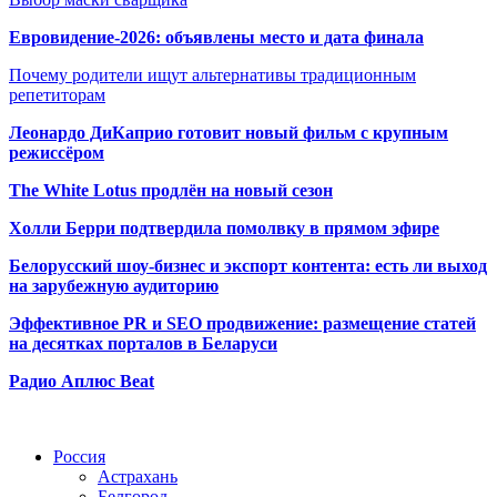
Евровидение-2026: объявлены место и дата финала
Почему родители ищут альтернативы традиционным
репетиторам
Леонардо ДиКаприо готовит новый фильм с крупным
режиссёром
The White Lotus продлён на новый сезон
Холли Берри подтвердила помолвк
у в прямом эфире
Белорусский шоу-бизнес и экспорт контента: есть ли выход
на зарубежную аудиторию
Эффективное PR и SEO продвижение:
размещение статей
на десятках порталов в Беларуси
Радио Аплюс Beat
Радио по странам
Россия
Астрахань
Белгород