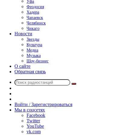
Уфа
Феодосия
Хадера
Чапаевск
Челябинск
Чикаго
Новости
Звезды
Культура
Медиа
Музыка
Шоу-бизнес
О сайте
Обратная связь
Поиск
Switch
радиостанций
skin
Sidebar
Случайное
радио
Войти / Зарегистрироваться
Мы в соцсетях
Facebook
Twitter
YouTube
vk.com