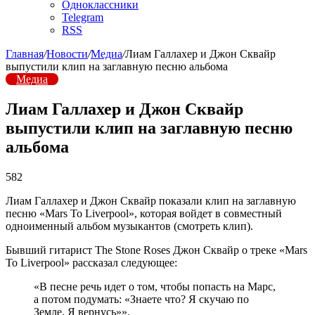
Одноклассники
Telegram
RSS
Главная
/
Новости
/
Медиа
/
Лиам Галлахер и Джон Сквайр
выпустили клип на заглавную песню альбома
Медиа
Лиам Галлахер и Джон Сквайр
выпустили клип на заглавную песню
альбома
582
Лиам Галлахер и Джон Сквайр показали клип на заглавную
песню «Mars To Liverpool», которая войдет в совместный
одноименный альбом музыкантов (смотреть клип).
Бывший гитарист The Stone Roses Джон Сквайр о треке «Mars
To Liverpool» рассказал следующее:
«В песне речь идет о том, чтобы попасть на Марс,
а потом подумать: «Знаете что? Я скучаю по
Земле. Я вернусь»».