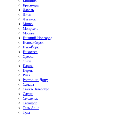
Кишинёв
Краснодар
Лаваль
Лион
Луганск
Минск
Монреаль
Москва
Нижний Новгород
Новосибирск
Нью-Йорк
Николаев
Одесса
Омск
Париж
Пермь
Рига
Ростов-на-Дону
Самара
Санкт-Петербург
Слуцк
Смоленск
Таганрог
Тель-Авив
Тула