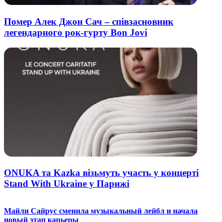
Помер Алек Джон Сач – співзасновник
легендарного рок-гурту Bon Jovi
ONUKA та Kazka візьмуть участь у концерті
Stand With Ukraine у Парижі
Майли Сайрус сменила музыкальный лейбл и начала
новый этап карьеры