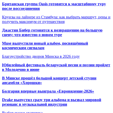
Британская группа Oasis готовится к масштабному туру
после воссоединения
Круизы на лайнере из Стамбула: как выбрать маршрут, цены и
получить максимум от путешествия
Джастин Бибер готовится к возвращению на большую
сцену: что известно о новом туре
Muse выпустили новый альбом, посвящённый
космическим сигналам
Благоустройство дворов Минска в 2026 году
Юбилейный фестиваль беларуской песни и поэзии пройдет
в Молодечно в июне
В Минске прошёл большой концерт детской студии
ансамбля «Хорошки»
Болгария впервые выиграла «Евровидение-2026»
Drake выпустил сразу три альбома и вызвал мировой
резонанс в музыкальной индустрии
Выбор маски сварщика