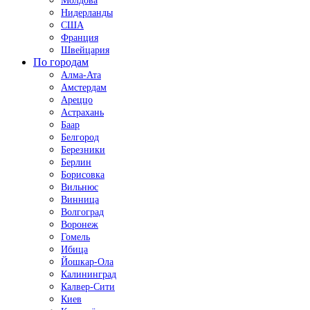
Молдова
Нидерланды
США
Франция
Швейцария
По городам
Алма-Ата
Амстердам
Ареццо
Астрахань
Баар
Белгород
Березники
Берлин
Борисовка
Вильнюс
Винница
Волгоград
Воронеж
Гомель
Ибица
Йошкар-Ола
Калининград
Калвер-Сити
Киев