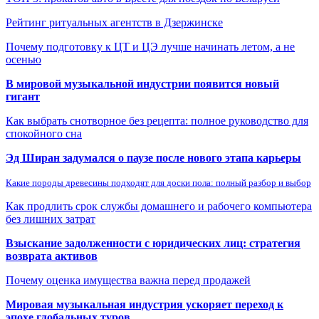
Рейтинг ритуальных агентств в Дзержинске
Почему подготовку к ЦТ и ЦЭ лучше начинать летом, а не
осенью
В мировой музыкальной индустрии появится новый
гигант
Как выбрать снотворное без рецепта: полное руководство для
спокойного сна
Эд Ширан задумался о паузе после нового этапа карьеры
Какие породы древесины подходят для доски пола: полный разбор и выбор
Как продлить срок службы домашнего и рабочего компьютера
без лишних затрат
Взыскание задолженности с юридических лиц: стратегия
возврата активов
Почему оценка имущества важна перед продажей
Мировая музыкальная индустрия ускоряет переход к
эпохе глобальных туров