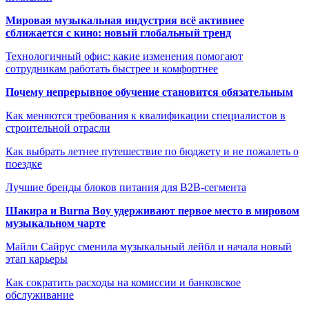
Мировая музыкальная индустрия всё активнее
сближается с кино: новый глобальный тренд
Технологичный офис: какие изменения помогают
сотрудникам работать быстрее и комфортнее
Почему непрерывное обучение становится обязательным
Как меняются требования к квалификации специалистов в
строительной отрасли
Как выбрать летнее путешествие по бюджету и не пожалеть о
поездке
Лучшие бренды блоков питания для B2B-сегмента
Шакира и Burna Boy удерживают первое место в мировом
музыкальном чарте
Майли Сайрус сменила музыкальный лейбл и начала новый
этап карьеры
Как сократить расходы на комиссии и банковское
обслуживание