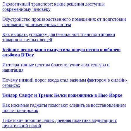
Экологичный транспорт: какие решения доступны
современному человеку
Обустройство производственного помещения: от подготовки
основания до инженерных систем
Как выбрать упаковку для безопасной транспортировки
товаров и личных вещей
Бейонсе неожиданно выпустила новую песню к юбилею
альбома B’Day
Интегративные центры благополучия: архитектура и
навигация
Почему низкий порог входа стал важным фактором в онлайн-
сервисах
Тейлор Свифт и Трэвис Келси поженились в Нью-Йорке
Как носимые гаджеты помогают следить за восстановлением
после тренировок
Тибетские поющие чаши: древняя практика медитации с
целительной силой