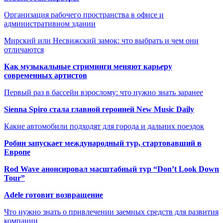
Организация рабочего пространства в офисе и
административном здании
Мирский или Несвижский замок: что выбрать и чем они
отличаются
Как музыкальные стриминги меняют карьеру
современных артистов
Первый раз в бассейн взрослому: что нужно знать заранее
Sienna Spiro стала главной героиней New Music Daily
Какие автомобили подходят для города и дальних поездок
Робин запускает международный тур, стартовавший в
Европе
Rod Wave анонсировал масштабный тур “Don’t Look Down
Tour”
Adele готовит возвращение
Что нужно знать о привлечении заемных средств для развития
компании