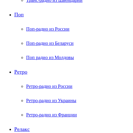
Транс-радио из Швейцарии
Поп
Поп-радио из России
Поп-радио из Беларуси
Поп радио из Молдовы
Ретро
Ретро-радио из России
Ретро-радио из Украины
Ретро-радио из Франции
Релакс