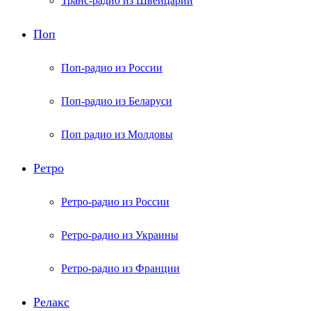
Транс-радио из Швейцарии
Поп
Поп-радио из России
Поп-радио из Беларуси
Поп радио из Молдовы
Ретро
Ретро-радио из России
Ретро-радио из Украины
Ретро-радио из Франции
Релакс