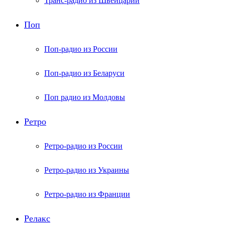
Транс-радио из Швейцарии
Поп
Поп-радио из России
Поп-радио из Беларуси
Поп радио из Молдовы
Ретро
Ретро-радио из России
Ретро-радио из Украины
Ретро-радио из Франции
Релакс