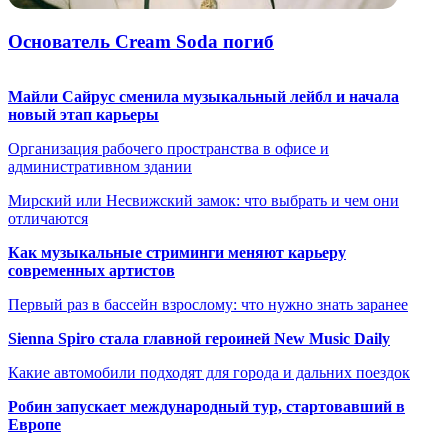
Основатель Cream Soda погиб
Майли Сайрус сменила музыкальный лейбл и начала
новый этап карьеры
Организация рабочего пространства в офисе и
административном здании
Мирский или Несвижский замок: что выбрать и чем они
отличаются
Как музыкальные стриминги меняют карьеру
современных артистов
Первый раз в бассейн взрослому: что нужно знать заранее
Sienna Spiro стала главной героиней New Music Daily
Какие автомобили подходят для города и дальних поездок
Робин запускает международный тур, стартовавший в
Европе