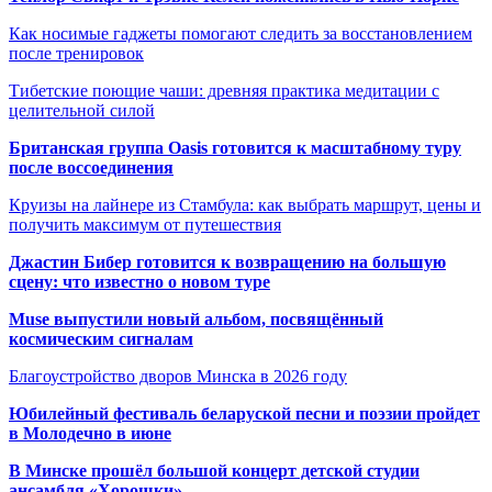
Как носимые гаджеты помогают следить за восстановлением
после тренировок
Тибетские поющие чаши: древняя практика медитации с
целительной силой
Британская группа Oasis готовится к масштабному туру
после воссоединения
Круизы на лайнере из Стамбула: как выбрать маршрут, цены и
получить максимум от путешествия
Джастин Бибер готовится к возвращению на большую
сцену: что известно о новом туре
Muse выпустили новый альбом, посвящённый
космическим сигналам
Благоустройство дворов Минска в 2026 году
Юбилейный фестиваль беларуской песни и поэзии пройдет
в Молодечно в июне
В Минске прошёл большой концерт детской студии
ансамбля «Хорошки»