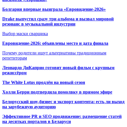
Болгария впервые выиграла «Евровидение-2026»
Drake выпустил сразу три альбома и вызвал мировой
резонанс в музыкальной индустрии
Выбор маски сварщика
Евровидение-2026: объявлены место и дата финала
Почему родители ищут альтернативы традиционным
репетиторам
Леонардо ДиКаприо готовит новый фильм с крупным
режиссёром
The White Lotus продлён на новый сезон
Холли Берри подтвердила помолвк
у в прямом эфире
Белорусский шоу-бизнес и экспорт контента: есть ли выход
на зарубежную аудиторию
Эффективное PR и SEO продвижение:
размещение статей
на десятках порталов в Беларуси