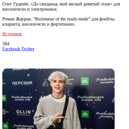
Олег Гудачёв. «До свиданья, мой милый девятый этаж» для
виолончели и электроники;
Роман Жауров. “Rezistanse of the ready-made” для флейты,
кларнета, виолончели и фортепиано.
Источник
584
LinkedIn
Tumblr
Reddit
Вконтакте
Одноклассники
Skype
Messenger
Messenger
WhatsApp
Telegram
Viber
Line
Поделиться
Печатать
Facebook
Twitter
через
электронную
Похожие радио
почту