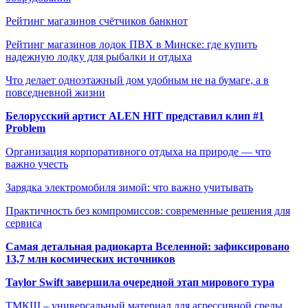
Рейтинг магазинов счётчиков банкнот
Рейтинг магазинов лодок ПВХ в Минске: где купить
надежную лодку для рыбалки и отдыха
Что делает одноэтажный дом удобным не на бумаге, а в
повседневной жизни
Белорусский артист ALEN HIT представил клип #1
Problem
Организация корпоративного отдыха на природе — что
важно учесть
Зарядка электромобиля зимой: что важно учитывать
Практичность без компромиссов: современные решения для
сервиса
Самая детальная радиокарта Вселенной: зафиксировано
13,7 млн космических источников
Taylor Swift завершила очередной этап мирового тура
ТМКЩ – универсальный материал для агрессивной среды