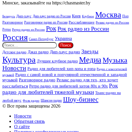
Минске, заказывайте на https://chasmaster.by
Москва
Киев
Дип-хаус
Дип-хаус радио из России
Клубное
Поп
Беларусь
Разговорное
Расслабляющее
Разговорное радио из России
Релакс радио из России
Рок
Рок радио из России
Ретро
Ретро-радио из России
Россия
Украина
Санкт-Петербург
Найти:
Звезды
Дип-хаус радио
Джаз радио
Детское радио
Культура
Медиа
Музыка
Лучшее клубное радио
Новости
Радио для любителей хип-хопа и рэпа
Радио с классической
Радио с самой новой и популярной отечественной и западной
музыкой
музыкой
Разговорное радио
Релакс радио для тех, кто хочет
Рок
расслабиться
Ретро радио для любителей хитов 80х и 90х
радио для любителей тяжелой музыки
Транс-радио на
Шоу-бизнес
любой вкус
Шансон радио
Фолк радио
© Все права защищены 2026
Новости
Обратная связь
О сайте
Политика конфиденциальности