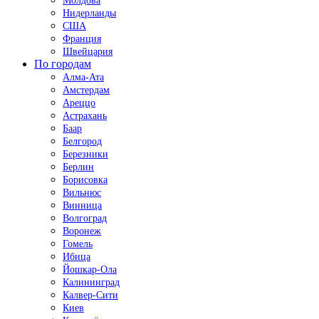
Молдова
Нидерланды
США
Франция
Швейцария
По городам
Алма-Ата
Амстердам
Ареццо
Астрахань
Баар
Белгород
Березники
Берлин
Борисовка
Вильнюс
Винница
Волгоград
Воронеж
Гомель
Ибица
Йошкар-Ола
Калининград
Калвер-Сити
Киев