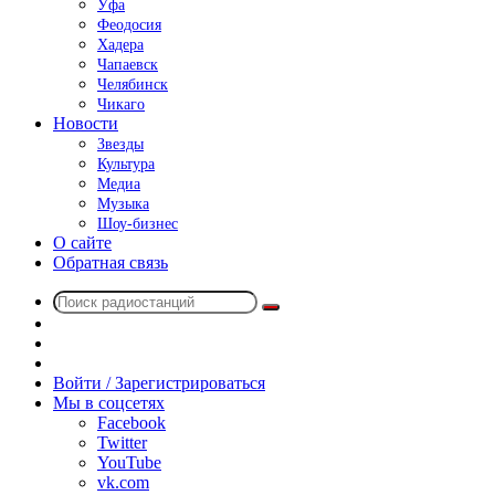
Уфа
Феодосия
Хадера
Чапаевск
Челябинск
Чикаго
Новости
Звезды
Культура
Медиа
Музыка
Шоу-бизнес
О сайте
Обратная связь
Поиск
Switch
радиостанций
skin
Sidebar
Случайное
радио
Войти / Зарегистрироваться
Мы в соцсетях
Facebook
Twitter
YouTube
vk.com