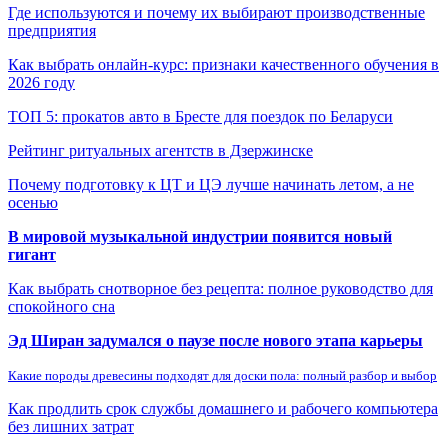
Где используются и почему их выбирают производственные
предприятия
Как выбрать онлайн-курс: признаки качественного обучения в
2026 году
ТОП 5: прокатов авто в Бресте для поездок по Беларуси
Рейтинг ритуальных агентств в Дзержинске
Почему подготовку к ЦТ и ЦЭ лучше начинать летом, а не
осенью
В мировой музыкальной индустрии появится новый
гигант
Как выбрать снотворное без рецепта: полное руководство для
спокойного сна
Эд Ширан задумался о паузе после нового этапа карьеры
Какие породы древесины подходят для доски пола: полный разбор и выбор
Как продлить срок службы домашнего и рабочего компьютера
без лишних затрат