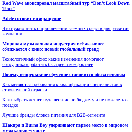
Rod Wave анонсировал масштабный тур “Don’t Look Down
Tour”
Adele готовит возвращение
Что нужно знать о привлечении заемных средств для развития
компании
Мировая музыкальная индустрия всё активнее
сближается с кино: новый глобальный тренд
Технологичный офис: какие изменения помогают
сотрудникам работать быстрее и комфортнее
Почему непрерывное обучение становится обязательным
Как меняются требования к квалификации специалистов в
строительной отрасли
Как выбрать летнее путешествие по бюджету и не пожалеть о
поездке
Лучшие бренды блоков питания для B2B-сегмента
Шакира и Burna Boy удерживают первое место в мировом
музыкальном чарте