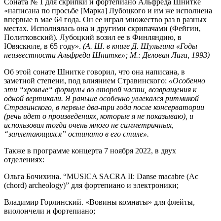
Соната № 1 для скрипки и фортепиано Альфреда Шнитке
«написана по просьбе [Марка] Лубоцкого и им же исполнена
впервые в мае 64 года. Он ее играл множество раз в разных
местах. Исполнялась она и другими скрипачами (Фейгин,
Политковский). Лубоцкий возил ее в Финляндию, в
Ювяскюле, в 65 году».
(А. Ш. в книге Д. Шульгина
«Годы
неизвестности Альфреда Шнитке»; М.: Деловая Лига, 1993)
Об этой сонате Шнитке говорил, что она написана, в
заметной степени, под влиянием Стравинского:
«О
собенно
эти
“
хромые
“
формулы во второй части, возвращения к
одной вертикали. Я раньше особенно увлекался ритмикой
Стравинского, в первые два-три года после консерватории
(речь идет о произведениях, которые я не показываю), и
использовал тогда очень много не симметричных,
“
заплетающихся
”
остинато в его стиле
»
.
Также в программе концерта 7 ноября 2022, в двух
отделениях:
Ольга Бочихина. “MUSICA SACRA II: Danse macabre (Ac
(chord) archeology)” для фортепиано и электроники;
Владимир Горлинский. «Вовины комнаты» для флейты,
виолончели и фортепиано;