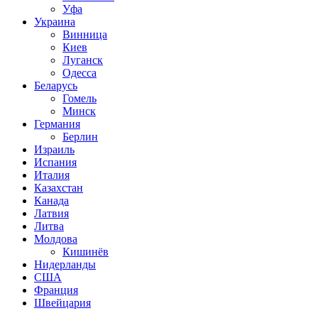
Уфа
Украина
Винница
Киев
Луганск
Одесса
Беларусь
Гомель
Минск
Германия
Берлин
Израиль
Испания
Италия
Казахстан
Канада
Латвия
Литва
Молдова
Кишинёв
Нидерланды
США
Франция
Швейцария