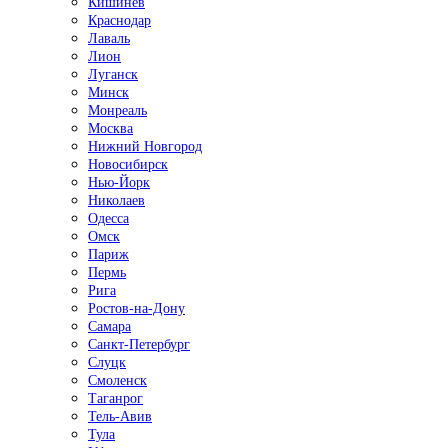
Кишинёв
Краснодар
Лаваль
Лион
Луганск
Минск
Монреаль
Москва
Нижний Новгород
Новосибирск
Нью-Йорк
Николаев
Одесса
Омск
Париж
Пермь
Рига
Ростов-на-Дону
Самара
Санкт-Петербург
Слуцк
Смоленск
Таганрог
Тель-Авив
Тула