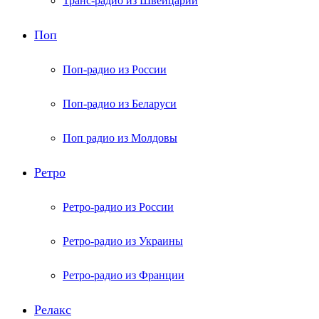
Транс-радио из Швейцарии
Поп
Поп-радио из России
Поп-радио из Беларуси
Поп радио из Молдовы
Ретро
Ретро-радио из России
Ретро-радио из Украины
Ретро-радио из Франции
Релакс