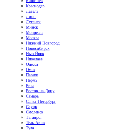
Кишинёв
Краснодар
Лаваль
Лион
Луганск
Минск
Монреаль
Москва
Нижний Новгород
Новосибирск
Нью-Йорк
Николаев
Одесса
Омск
Париж
Пермь
Рига
Ростов-на-Дону
Самара
Санкт-Петербург
Слуцк
Смоленск
Таганрог
Тель-Авив
Тула