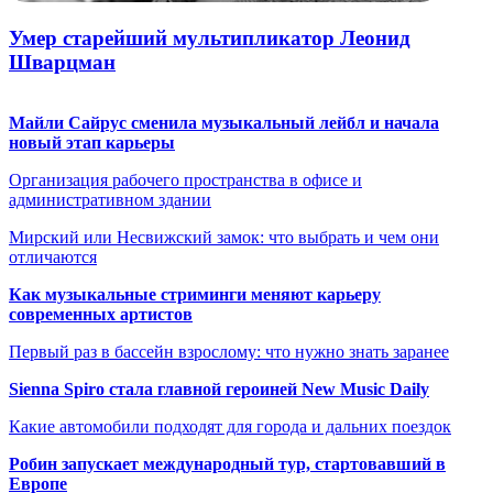
Умер старейший мультипликатор Леонид
Шварцман
Майли Сайрус сменила музыкальный лейбл и начала
новый этап карьеры
Организация рабочего пространства в офисе и
административном здании
Мирский или Несвижский замок: что выбрать и чем они
отличаются
Как музыкальные стриминги меняют карьеру
современных артистов
Первый раз в бассейн взрослому: что нужно знать заранее
Sienna Spiro стала главной героиней New Music Daily
Какие автомобили подходят для города и дальних поездок
Робин запускает международный тур, стартовавший в
Европе