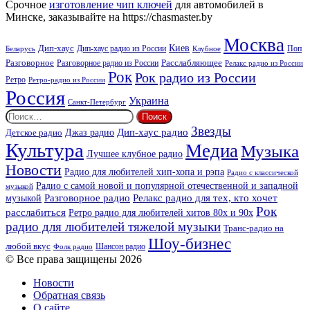
Beat
Срочное
изготовление чип ключей
для автомобилей в
Минске, заказывайте на https://chasmaster.by
Москва
Киев
Дип-хаус
Дип-хаус радио из России
Клубное
Поп
Беларусь
Разговорное
Расслабляющее
Разговорное радио из России
Релакс радио из России
Рок
Рок радио из России
Ретро
Ретро-радио из России
Россия
Украина
Санкт-Петербург
Найти:
Звезды
Дип-хаус радио
Джаз радио
Детское радио
Культура
Медиа
Музыка
Лучшее клубное радио
Новости
Радио для любителей хип-хопа и рэпа
Радио с классической
Радио с самой новой и популярной отечественной и западной
музыкой
музыкой
Разговорное радио
Релакс радио для тех, кто хочет
Рок
расслабиться
Ретро радио для любителей хитов 80х и 90х
радио для любителей тяжелой музыки
Транс-радио на
Шоу-бизнес
любой вкус
Шансон радио
Фолк радио
© Все права защищены 2026
Новости
Обратная связь
О сайте