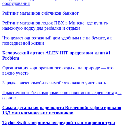
оборудования
Рейтинг магазинов счётчиков банкнот
Рейтинг магазинов лодок ПВХ в Минске: где купить
надежную лодку для рыбалки и отдыха
Что делает одноэтажный дом удобным не на бумаге, а в
повседневной жизни
Белорусский артист ALEN HIT представил клип #1
Problem
Организация корпоративного отдыха на природе — что
важно учесть
Зарядка электромобиля зимой: что важно учитывать
Практичность без компромиссов: современные решения для
сервиса
Самая детальная радиокарта Вселенной: зафиксировано
13,7 млн космических источников
Taylor Swift завершила очередной этап мирового тура