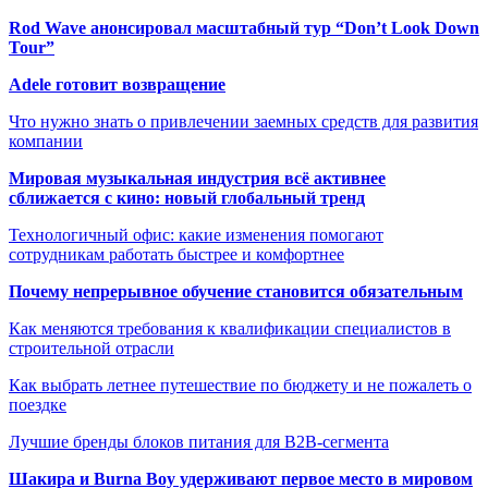
Rod Wave анонсировал масштабный тур “Don’t Look Down
Tour”
Adele готовит возвращение
Что нужно знать о привлечении заемных средств для развития
компании
Мировая музыкальная индустрия всё активнее
сближается с кино: новый глобальный тренд
Технологичный офис: какие изменения помогают
сотрудникам работать быстрее и комфортнее
Почему непрерывное обучение становится обязательным
Как меняются требования к квалификации специалистов в
строительной отрасли
Как выбрать летнее путешествие по бюджету и не пожалеть о
поездке
Лучшие бренды блоков питания для B2B-сегмента
Шакира и Burna Boy удерживают первое место в мировом