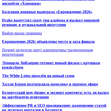
ансамбля «Хорошки»
Болгария впервые выиграла «Евровидение-2026»
Drake выпустил сразу три альбома и вызвал мировой
резонанс в музыкальной индустрии
Выбор маски сварщика
Евровидение-2026: объявлены место и дата финала
Почему родители ищут альтернативы традиционным
репетиторам
Леонардо ДиКаприо готовит новый фильм с крупным
режиссёром
The White Lotus продлён на новый сезон
Холли Берри подтвердила помолвк
у в прямом эфире
Белорусский шоу-бизнес и экспорт контента: есть ли выход
на зарубежную аудиторию
Эффективное PR и SEO продвижение:
размещение статей
на десятках порталов в Беларуси