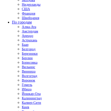
Молдова
Нидерланды
США
Франция
Швейцария
По городам
Алма-Ата
Амстердам
Ареццо
Астрахань
Баар
Белгород
Березники
Берлин
Борисовка
Вильнюс
Винница
Волгоград
Воронеж
Гомель
Ибица
Йошкар-Ола
Калининград
Калвер-Сити
Киев