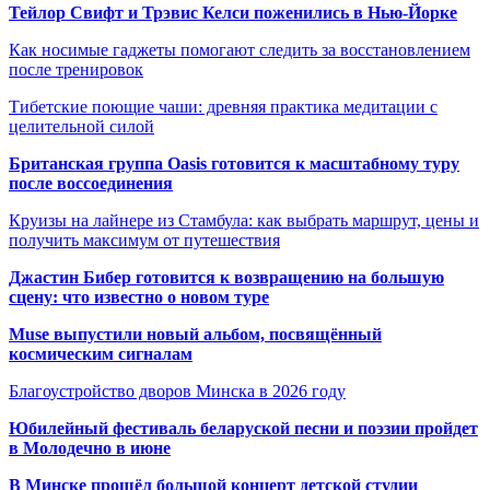
Тейлор Свифт и Трэвис Келси поженились в Нью-Йорке
Как носимые гаджеты помогают следить за восстановлением
после тренировок
Тибетские поющие чаши: древняя практика медитации с
целительной силой
Британская группа Oasis готовится к масштабному туру
после воссоединения
Круизы на лайнере из Стамбула: как выбрать маршрут, цены и
получить максимум от путешествия
Джастин Бибер готовится к возвращению на большую
сцену: что известно о новом туре
Muse выпустили новый альбом, посвящённый
космическим сигналам
Благоустройство дворов Минска в 2026 году
Юбилейный фестиваль беларуской песни и поэзии пройдет
в Молодечно в июне
В Минске прошёл большой концерт детской студии