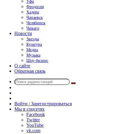
Уфа
Феодосия
Хадера
Чапаевск
Челябинск
Чикаго
Новости
Звезды
Культура
Медиа
Музыка
Шоу-бизнес
О сайте
Обратная связь
Поиск
Switch
радиостанций
skin
Sidebar
Случайное
радио
Войти / Зарегистрироваться
Мы в соцсетях
Facebook
Twitter
YouTube
vk.com