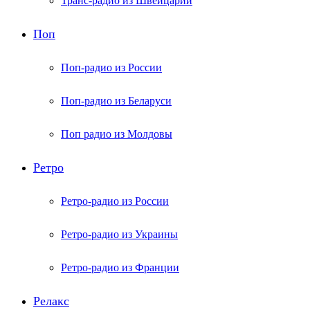
Транс-радио из Швейцарии
Поп
Поп-радио из России
Поп-радио из Беларуси
Поп радио из Молдовы
Ретро
Ретро-радио из России
Ретро-радио из Украины
Ретро-радио из Франции
Релакс