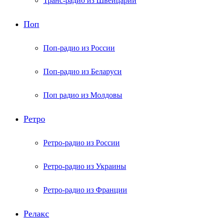
Транс-радио из Швейцарии
Поп
Поп-радио из России
Поп-радио из Беларуси
Поп радио из Молдовы
Ретро
Ретро-радио из России
Ретро-радио из Украины
Ретро-радио из Франции
Релакс