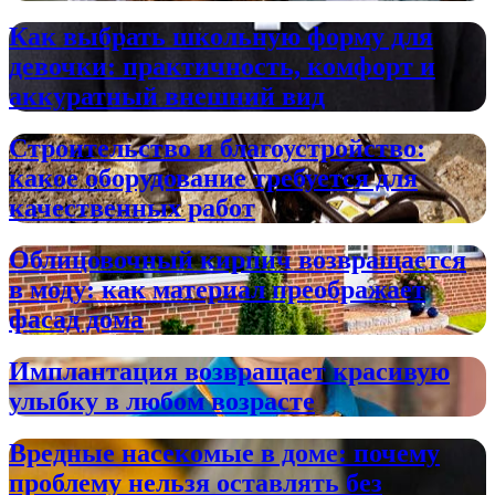
Как выбрать школьную форму для
девочки: практичность, комфорт и
аккуратный внешний вид
Строительство и благоустройство:
какое оборудование требуется для
качественных работ
Облицовочный кирпич возвращается
в моду: как материал преображает
фасад дома
Имплантация возвращает красивую
улыбку в любом возрасте
Вредные насекомые в доме: почему
проблему нельзя оставлять без