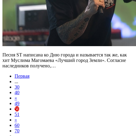
Песня ST написана ко Дню города и называется так же, как
хит Муслима Магомаева «Лучший город Земли». Согласие
наследников получено,…
Первая
...
30
40
«
49
50
51
»
60
70