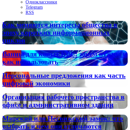
Одноклассники
Telegram
RSS
Как меняются интересы общества в
эпоху коротких информационных
циклов
Ванны для копыт КРС: зачем нужны и
как использовать
Персональные предложения как часть
цифровой экономики
Организация рабочего пространства в
офисе и административном здании
Мирский или Несвижский замок: что
выбрать и чем они отличаются