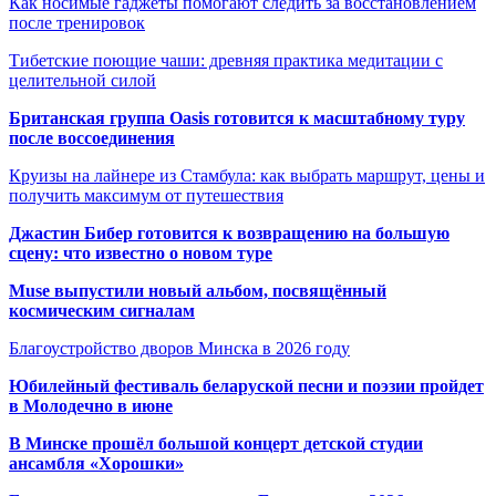
Как носимые гаджеты помогают следить за восстановлением
после тренировок
Тибетские поющие чаши: древняя практика медитации с
целительной силой
Британская группа Oasis готовится к масштабному туру
после воссоединения
Круизы на лайнере из Стамбула: как выбрать маршрут, цены и
получить максимум от путешествия
Джастин Бибер готовится к возвращению на большую
сцену: что известно о новом туре
Muse выпустили новый альбом, посвящённый
космическим сигналам
Благоустройство дворов Минска в 2026 году
Юбилейный фестиваль беларуской песни и поэзии пройдет
в Молодечно в июне
В Минске прошёл большой концерт детской студии
ансамбля «Хорошки»