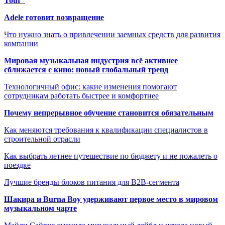
Tour”
Adele готовит возвращение
Что нужно знать о привлечении заемных средств для развития
компании
Мировая музыкальная индустрия всё активнее
сближается с кино: новый глобальный тренд
Технологичный офис: какие изменения помогают
сотрудникам работать быстрее и комфортнее
Почему непрерывное обучение становится обязательным
Как меняются требования к квалификации специалистов в
строительной отрасли
Как выбрать летнее путешествие по бюджету и не пожалеть о
поездке
Лучшие бренды блоков питания для B2B-сегмента
Шакира и Burna Boy удерживают первое место в мировом
музыкальном чарте