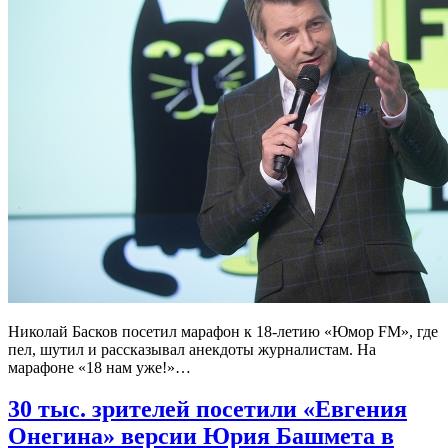
Николай Басков посетил марафон к 18-летию «Юмор FM», где
пел, шутил и рассказывал анекдоты журналистам. На
марафоне «18 нам уже!»…
30 тыс. зрителей посетили «Евгения
Онегина» версии Юрия Башмета в