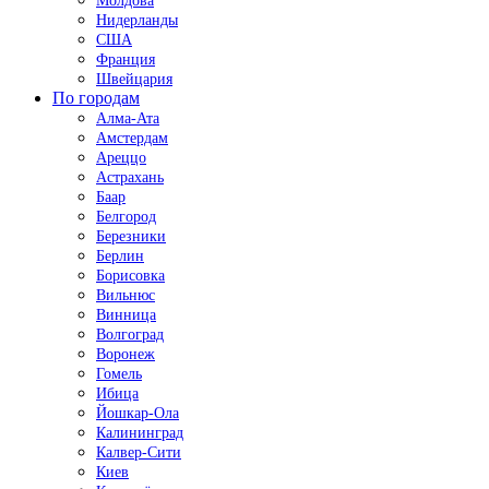
Молдова
Нидерланды
США
Франция
Швейцария
По городам
Алма-Ата
Амстердам
Ареццо
Астрахань
Баар
Белгород
Березники
Берлин
Борисовка
Вильнюс
Винница
Волгоград
Воронеж
Гомель
Ибица
Йошкар-Ола
Калининград
Калвер-Сити
Киев