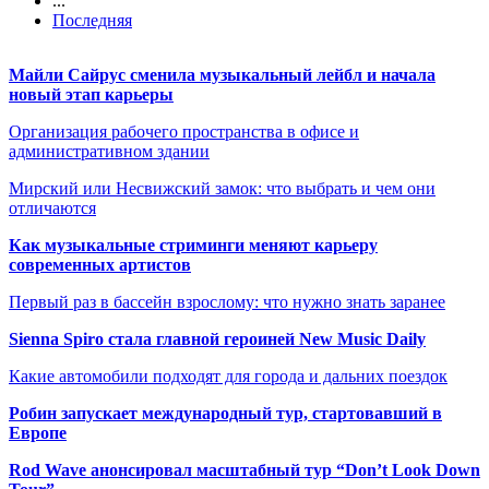
...
Последняя
Майли Сайрус сменила музыкальный лейбл и начала
новый этап карьеры
Организация рабочего пространства в офисе и
административном здании
Мирский или Несвижский замок: что выбрать и чем они
отличаются
Как музыкальные стриминги меняют карьеру
современных артистов
Первый раз в бассейн взрослому: что нужно знать заранее
Sienna Spiro стала главной героиней New Music Daily
Какие автомобили подходят для города и дальних поездок
Робин запускает международный тур, стартовавший в
Европе
Rod Wave анонсировал масштабный тур “Don’t Look Down