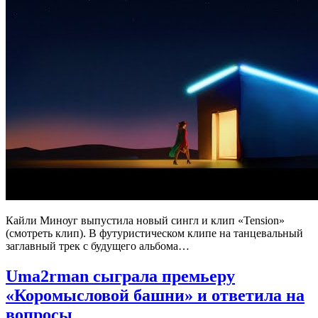
Кайли Миноуг выпустила новый сингл и клип «Tension»
(смотреть клип). В футуристическом клипе на танцевальный
заглавный трек с будущего альбома…
Uma2rman сыграла премьеру
«Коромысловой башни» и ответила на
вопросы