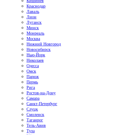
Кишинёв
Краснодар
Лаваль
Лион
Луганск
Минск
Монреаль
Москва
Нижний Новгород
Новосибирск
Нью-Йорк
Николаев
Одесса
Омск
Париж
Пермь
Рига
Ростов-на-Дону
Самара
Санкт-Петербург
Слуцк
Смоленск
Таганрог
Тель-Авив
Тула