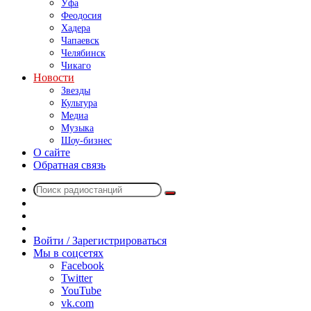
Уфа
Феодосия
Хадера
Чапаевск
Челябинск
Чикаго
Новости
Звезды
Культура
Медиа
Музыка
Шоу-бизнес
О сайте
Обратная связь
Поиск
Switch
радиостанций
skin
Sidebar
Случайное
радио
Войти / Зарегистрироваться
Мы в соцсетях
Facebook
Twitter
YouTube
vk.com