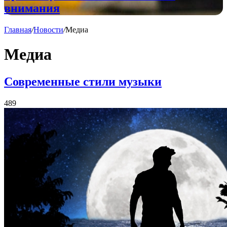
внимания
Главная
/
Новости
/
Медиа
Медиа
Современные стили музыки
489