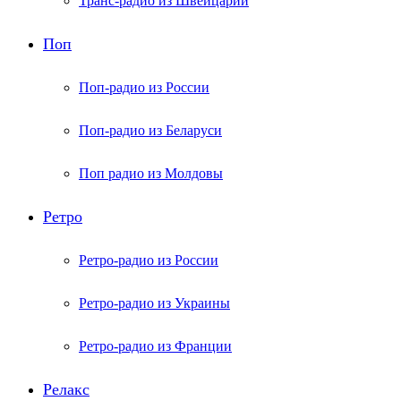
Транс-радио из Швейцарии
Поп
Поп-радио из России
Поп-радио из Беларуси
Поп радио из Молдовы
Ретро
Ретро-радио из России
Ретро-радио из Украины
Ретро-радио из Франции
Релакс