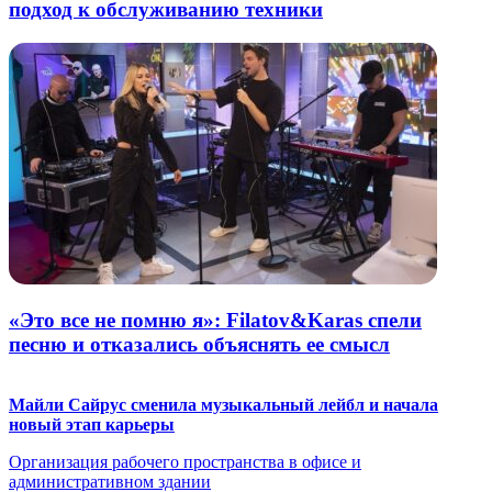
подход к обслуживанию техники
«Это все не помню я»: Filatov&Karas спели
песню и отказались объяснять ее смысл
Майли Сайрус сменила музыкальный лейбл и начала
новый этап карьеры
Организация рабочего пространства в офисе и
административном здании