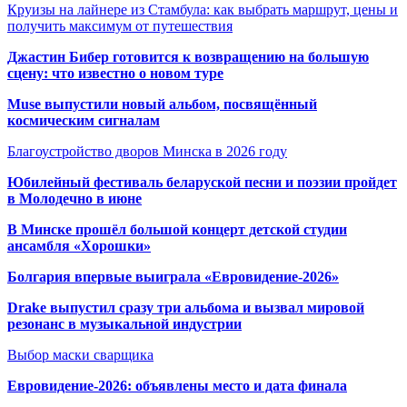
Круизы на лайнере из Стамбула: как выбрать маршрут, цены и
получить максимум от путешествия
Джастин Бибер готовится к возвращению на большую
сцену: что известно о новом туре
Muse выпустили новый альбом, посвящённый
космическим сигналам
Благоустройство дворов Минска в 2026 году
Юбилейный фестиваль беларуской песни и поэзии пройдет
в Молодечно в июне
В Минске прошёл большой концерт детской студии
ансамбля «Хорошки»
Болгария впервые выиграла «Евровидение-2026»
Drake выпустил сразу три альбома и вызвал мировой
резонанс в музыкальной индустрии
Выбор маски сварщика
Евровидение-2026: объявлены место и дата финала