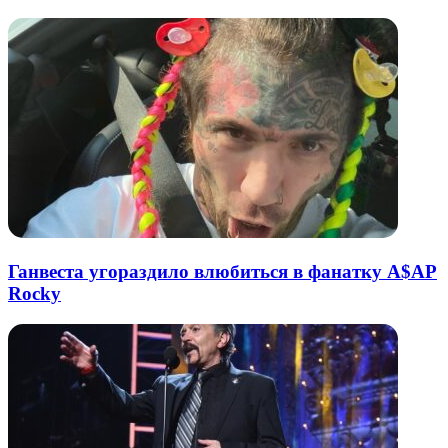
почту
Ганвеста угораздило влюбиться в фанатку A$AP
Rocky