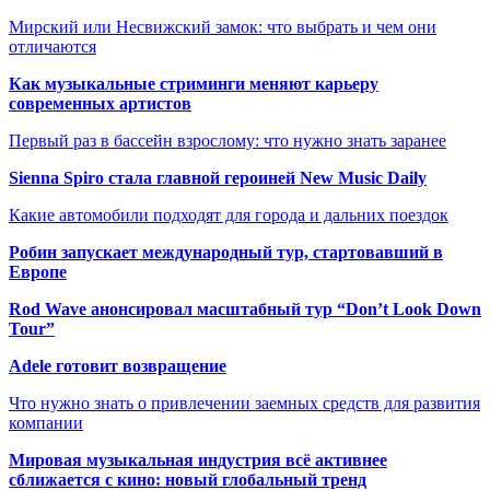
Мирский или Несвижский замок: что выбрать и чем они
отличаются
Как музыкальные стриминги меняют карьеру
современных артистов
Первый раз в бассейн взрослому: что нужно знать заранее
Sienna Spiro стала главной героиней New Music Daily
Какие автомобили подходят для города и дальних поездок
Робин запускает международный тур, стартовавший в
Европе
Rod Wave анонсировал масштабный тур “Don’t Look Down
Tour”
Adele готовит возвращение
Что нужно знать о привлечении заемных средств для развития
компании
Мировая музыкальная индустрия всё активнее
сближается с кино: новый глобальный тренд