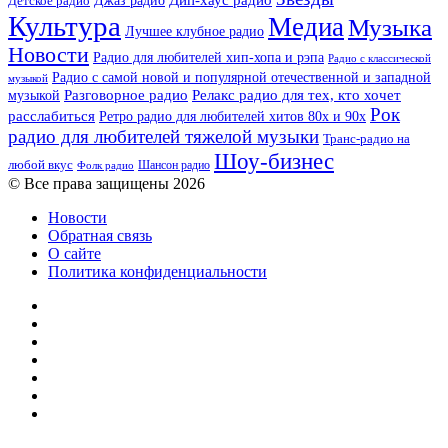
Дип-хаус радио
Джаз радио
Детское радио
Культура
Медиа
Музыка
Лучшее клубное радио
Новости
Радио для любителей хип-хопа и рэпа
Радио с классической
Радио с самой новой и популярной отечественной и западной
музыкой
музыкой
Разговорное радио
Релакс радио для тех, кто хочет
Рок
расслабиться
Ретро радио для любителей хитов 80х и 90х
радио для любителей тяжелой музыки
Транс-радио на
Шоу-бизнес
любой вкус
Шансон радио
Фолк радио
© Все права защищены 2026
Новости
Обратная связь
О сайте
Политика конфиденциальности
Facebook
Twitter
YouTube
vk.com
Одноклассники
Telegram
RSS
Кнопка