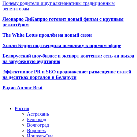
Почему родители ищут альтернативы традиционным
репетиторам
Леонардо ДиКаприо готовит новый фильм с крупным
режиссёром
The White Lotus продлён на новый сезон
Холли Берри подтвердила помолвк
у в прямом эфире
Белорусский шоу-бизнес и экспорт контента: есть ли выход
на зарубежную аудиторию
Эффективное PR и SEO продвижение:
размещение статей
на десятках порталов в Беларуси
Радио Аплюс Beat
Радио по странам
Россия
Астрахань
Белгород
Волгоград
Воронеж
Йошкар-Ола