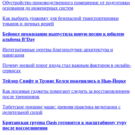
Обустройство производственного помещения: от подготовки
основания до инженерных систем
Как выбрать упаковку для безопасной транспортировки
товаров и личных вещей
Бейонсе неожиданно выпустила новую песню к юбилею
альбома B’Day
Интегративные центры благополучия: архитектура и
навигация
Почему низкий порог входа стал важным фактором в онлайн-
сервисах
Тейлор Свифт и Трэвис Келси поженились в Нью-Йорке
Как носимые гаджеты помогают следить за восстановлением
после тренировок
Тибетские поющие чаши: древняя практика медитации с
целительной силой
Британская группа Oasis готовится к масштабному туру
после воссоединения