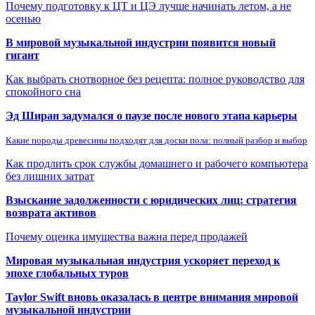
Почему подготовку к ЦТ и ЦЭ лучше начинать летом, а не
осенью
В мировой музыкальной индустрии появится новый
гигант
Как выбрать снотворное без рецепта: полное руководство для
спокойного сна
Эд Ширан задумался о паузе после нового этапа карьеры
Какие породы древесины подходят для доски пола: полный разбор и выбор
Как продлить срок службы домашнего и рабочего компьютера
без лишних затрат
Взыскание задолженности с юридических лиц: стратегия
возврата активов
Почему оценка имущества важна перед продажей
Мировая музыкальная индустрия ускоряет переход к
эпохе глобальных туров
Taylor Swift вновь оказалась в центре внимания мировой
музыкальной индустрии