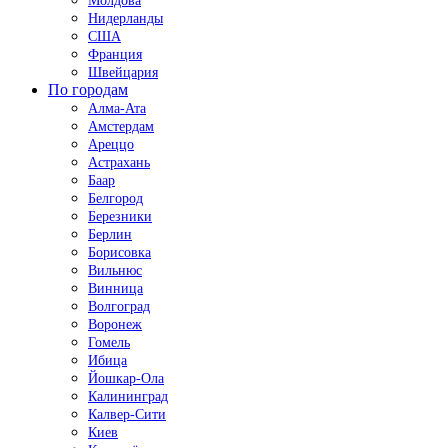
Молдова
Нидерланды
США
Франция
Швейцария
По городам
Алма-Ата
Амстердам
Ареццо
Астрахань
Баар
Белгород
Березники
Берлин
Борисовка
Вильнюс
Винница
Волгоград
Воронеж
Гомель
Ибица
Йошкар-Ола
Калининград
Калвер-Сити
Киев