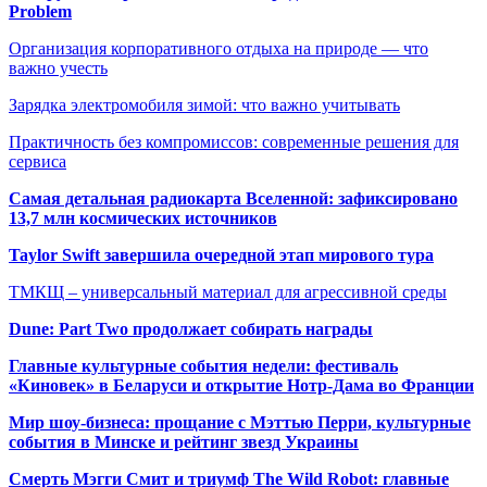
Problem
Организация корпоративного отдыха на природе — что
важно учесть
Зарядка электромобиля зимой: что важно учитывать
Практичность без компромиссов: современные решения для
сервиса
Самая детальная радиокарта Вселенной: зафиксировано
13,7 млн космических источников
Taylor Swift завершила очередной этап мирового тура
ТМКЩ – универсальный материал для агрессивной среды
Dune: Part Two продолжает собирать награды
Главные культурные события недели: фестиваль
«Киновек» в Беларуси и открытие Нотр-Дама во Франции
Мир шоу-бизнеса: прощание с Мэттью Перри, культурные
события в Минске и рейтинг звезд Украины
Смерть Мэгги Смит и триумф The Wild Robot: главные