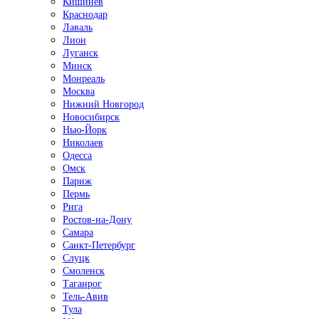
Кишинёв
Краснодар
Лаваль
Лион
Луганск
Минск
Монреаль
Москва
Нижний Новгород
Новосибирск
Нью-Йорк
Николаев
Одесса
Омск
Париж
Пермь
Рига
Ростов-на-Дону
Самара
Санкт-Петербург
Слуцк
Смоленск
Таганрог
Тель-Авив
Тула