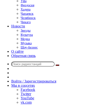
Уфа
Феодосия
Хадера
Чапаевск
Челябинск
Чикаго
Новости
Звезды
Культура
Медиа
Музыка
Шоу-бизнес
О сайте
Обратная связь
Поиск
Switch
радиостанций
skin
Sidebar
Случайное
радио
Войти / Зарегистрироваться
Мы в соцсетях
Facebook
Twitter
YouTube
vk.com