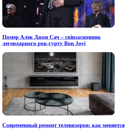
Помер Алек Джон Сач – співзасновник
легендарного рок-гурту Bon Jovi
Современный ремонт телевизоров: как меняется