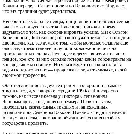
каковых немало. Сейчас строятся новые театры в Кемерово, в
Калининграде, в Севастополе и во Владивостоке. Я думаю,
что эта традиция будет укрепляться.
Невероятные молодые певцы, танцовщики пополняют сейчас
ряды того и другого театра. Наверное, приходит время
задуматься о том, как скоординировать усилия. Мы с Ольгой
Борисовной [Любимовой] общались уже трижды за последние
две недели, как раз думая о том, чтобы молодые таланты еще
быстрее, стремительнее получили возможность петь на
прославленных сценах. Речь идет о десятках изумительных
певцов, кое-кто из них сегодня потерял какие-то контракты на
Западе, как мы говорим. Но я нахожу, что сегодня главная
задача каждого из нас — продолжать служить музыке, своей
любимой профессии.
Об ответственности двух театров мы говорили и в самые
трудные годы, я говорю о середине 1990-х. Я прекрасно
помню, как часовая беседа у Виктора Степановича
Черномырдина, тогдашнего премьера Правительства,
проходила в разгар самых трудных и напряженных
испытаний на Северном Кавказе. Именно в те дни и недели
мы думали о том, как можно объединить усилия и заботу
государства проявить.
Повторяю, я прежде всего думаю о молодых артистах,