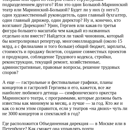
подразделением другого? Или это один Большой-Мариинский
театр или Мариинский-Большой? Будет ли у них (у него?)
один художественный руководитель, один главный бухгалтер,
один главный дирижер, один директор? Ну и, конечно, кто
возглавит Дирекцию? Урин, Гергиев или какая-то третья
фигура большего масштаба чем каждый из названных
отдельно или вместе? Найдется ли такой чиновник, который
бы контролировал репертуар, многомиллиардный (около 15
млрд, а с филиалами и того больше) общий бюджет, зарплаты,
стоимость и продажу билетов, создание совместных проектов
и продукции, соблюдение Трудового кодекса, стройки,
реконструкции, текущий ремонт, хозяйственные,
административные, правовые вопросы, решение трудовых
споров?
А еще — гастрольные и фестивальные графики, планы
концертов и гастролей Гергиева и его, кажется, все же
наиболее любимого детища — симфонического оркестра
Мариинского театра, с программами, которые должны быть
известны как минимум за месяц, а лучше — за год. Кто же и
как со всем этим справится, если у театров «на двоих» чуть ли
не 3000 концертов и спектаклей в год?
Где расположится Объединенная дирекция — в Москве или в
Петербурге? Как сможет она управлять почти