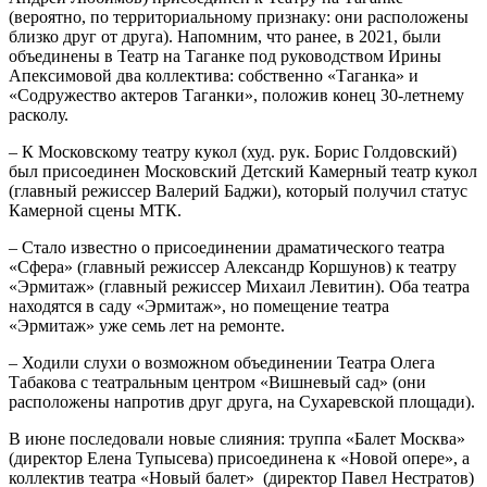
(вероятно, по территориальному признаку: они расположены
близко друг от друга). Напомним, что ранее, в 2021, были
объединены в Театр на Таганке под руководством Ирины
Апексимовой два коллектива: собственно «Таганка» и
«Содружество актеров Таганки», положив конец 30-летнему
расколу.
– К Московскому театру кукол (худ. рук. Борис Голдовский)
был присоединен Московский Детский Камерный театр кукол
(главный режиссер Валерий Баджи), который получил статус
Камерной сцены МТК.
– Стало известно о присоединении драматического театра
«Сфера» (главный режиссер Александр Коршунов) к театру
«Эрмитаж» (главный режиссер Михаил Левитин). Оба театра
находятся в саду «Эрмитаж», но помещение театра
«Эрмитаж» уже семь лет на ремонте.
– Ходили слухи о возможном объединении Театра Олега
Табакова с театральным центром «Вишневый сад» (они
расположены напротив друг друга, на Сухаревской площади).
В июне последовали новые слияния: труппа «Балет Москва»
(директор Елена Тупысева) присоединена к «Новой опере», а
коллектив театра «Новый балет» (директор Павел Нестратов)