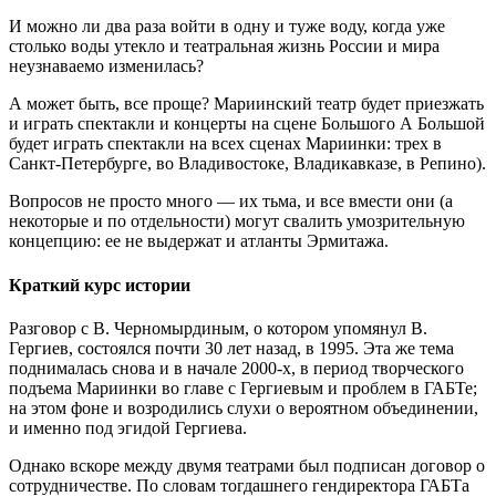
И можно ли два раза войти в одну и туже воду, когда уже
столько воды утекло и театральная жизнь России и мира
неузнаваемо изменилась?
А может быть, все проще? Мариинский театр будет приезжать
и играть спектакли и концерты на сцене Большого А Большой
будет играть спектакли на всех сценах Мариинки: трех в
Санкт-Петербурге, во Владивостоке, Владикавказе, в Репино).
Вопросов не просто много — их тьма, и все вмести они (а
некоторые и по отдельности) могут свалить умозрительную
концепцию: ее не выдержат и атланты Эрмитажа.
Краткий курс истории
Разговор с В. Черномырдиным, о котором упомянул В.
Гергиев, состоялся почти 30 лет назад, в 1995. Эта же тема
поднималась снова и в начале 2000-х, в период творческого
подъема Мариинки во главе с Гергиевым и проблем в ГАБТе;
на этом фоне и возродились слухи о вероятном объединении,
и именно под эгидой Гергиева.
Однако вскоре между двумя театрами был подписан договор о
сотрудничестве. По словам тогдашнего гендиректора ГАБТа