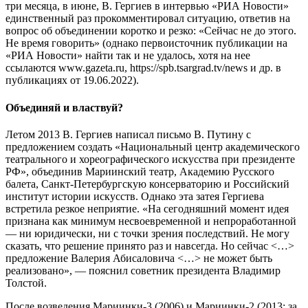
три месяца, в июне, В. Гергиев в интервью «РИА Новости»
единственный раз прокомментировал ситуацию, ответив на
вопрос об объединении коротко и резко: «Сейчас не до этого.
Не время говорить» (однако первоисточник публикации на
«РИА Новости» найти так и не удалось, хотя на нее
ссылаются www.gazeta.ru, https://spb.tsargrad.tv/news и др. в
публикациях от 19.06.2022).
Объединяй и властвуй?
Летом 2013 В. Гергиев написал письмо В. Путину с
предложением создать «Национальный центр академического
театрального и хореографического искусства при президенте
РФ», объединив Мариинский театр, Академию Русского
балета, Санкт-Петербургскую консерваторию и Российский
институт истории искусств. Однако эта затея Гергиева
встретила резкое неприятие. «На сегодняшний момент идея
признана как минимум несвоевременной и непроработанной
— ни юридически, ни с точки зрения последствий. Не могу
сказать, что решение принято раз и навсегда. Но сейчас <…>
предложение Валерия Абисаловича <…> не может быть
реализовано», — пояснил советник президента Владимир
Толстой.
После возведения Мариинки-3 (2006) и Мариинки-2 (2013; за