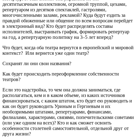
десятитысячным коллективом, огромной труппой, цехами,
репертуаром из десятков спектаклей, гастролями,
многочисленными залами, рекламой? Куда будут ездить за
правдой обиженные или общение по всем вопросам перейдет
в электронный вид? Кто будет распределять составы
исполнителей, выстраивать график, формировать репертуар
на год, а репертуарную политику на 3–5 лет вперед?
Что будет, когда оба театра вернутся в европейский и мировой
контекст? Или вернется уже один театр?
Сохранят ли они свои названия?
Как будет происходить переоформление собственности
театров?
Если это надстройка, то чем она должна заниматься, где
располагаться, кем и в каком объеме, из каких источников
финансироваться, с каким штатом, кто будет ею руководить и
как он будет руководить Уриным и Гергиевым и их
необозримыми штатами, репертуарами, финансами,
филиалами, характерами, связями, попечительскими советами
(или уже одним на всех)? Кто и как сможет освоить
особенности столетней самостоятельной, отдельной друг от
друга жизни?