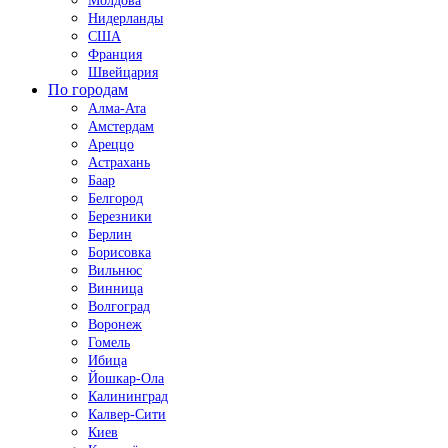
Молдова
Нидерланды
США
Франция
Швейцария
По городам
Алма-Ата
Амстердам
Ареццо
Астрахань
Баар
Белгород
Березники
Берлин
Борисовка
Вильнюс
Винница
Волгоград
Воронеж
Гомель
Ибица
Йошкар-Ола
Калининград
Калвер-Сити
Киев