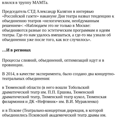
влился в труппу МАМТа.
Председатель СТД Александр Калягин в интервью
«Российской газете» накануне Дня театра назвал тенденцию к
объединению театров «нелогическим, необдуманным
решением»: «Наблюдаем это не только в Москве:
объединяются разные по эстетическим программам и идеям
театры. Где-то нам удалось вмешаться, а где-то мы узнали об
объединении уже после того, как все случилось».
…И в регионах
Процессы слияний, объединений, оптимизаций идут и в
провинции.
В 2014, в качестве эксперимента, было создано два концертно-
театральных объединения:
в Тюменской области (в него вошли Тобольский
драматический театр им. П.П. Ершова, Тюменский
драматический театр, Тюменский театр кукол, Тюменская
филармония и ДК «Нефтяник» им. В.И. Муравленко)
и в Пскове (Театрально-концертная дирекция, в которой
объединились Псковский академический театр драмы им.