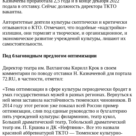
Казначеева проработала 2,5 года и в конце декабря 2022
подала в отставку. Сейчас должность директора ТКТО
вакантна.
Авторитетные деятели культуры скептически и критически
отзываются о КТО. Отмечают, что подобные «надстройки»
излишни, они тормозят и творческое, и организационное, и
экономическое развитие учреждений культуры, лишают их
самостоятельности.
Под благовидным предлогом оптимизации
Директор театра им. Вахтангова Кирилл Крок в своем
комментарии по поводу отставки Н. Казначеевой для портала
72.RU, в частности, отметил:
«Тема оптимизации в сфере культуры периодически бродит в
умах государственных мужей в разных регионах. Вернуться к
ней меня заставила настойчивость тюменских чиновников. В
2014 году этот регион уже показал всей России пример
оптимизации, слив под единые руководство и бухгалтерию
пять учреждений культуры: филармонию, театр кукол,
Большой драматический театр, Тобольский драматический
театр им. П. Ершова и ДК «Нефтяник». Все это назвали
красивой аббревиатурой ТКТО — Тюменское культурно-