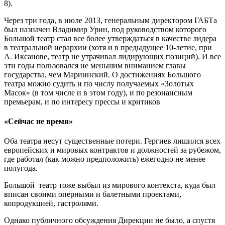
8).
Через три года, в июле 2013, генеральным директором ГАБТа
был назначен Владимир Урин, под руководством которого
Большой театр стал все более утверждаться в качестве лидера
в театральной иерархии (хотя и в предыдущее 10-летие, при
А. Иксанове, театр не утрачивал лидирующих позиций). И все
эти годы пользовался не меньшим вниманием главы
государства, чем Мариинский. О достижениях Большого
театра можно судить и по числу получаемых «Золотых
Масок» (в том числе и в этом году), и по резонансным
премьерам, и по интересу прессы и критиков
«Сейчас не время»
Оба театра несут существенные потери. Гергиев лишился всех
европейских и мировых контрактов и должностей за рубежом,
где работал (как можно предположить) ежегодно не менее
полугода.
Большой театр тоже выбыл из мирового контекста, куда был
вписан своими оперными и балетными проектами,
копродукцией, гастролями.
Однако публичного обсуждения Дирекции не было, а спустя