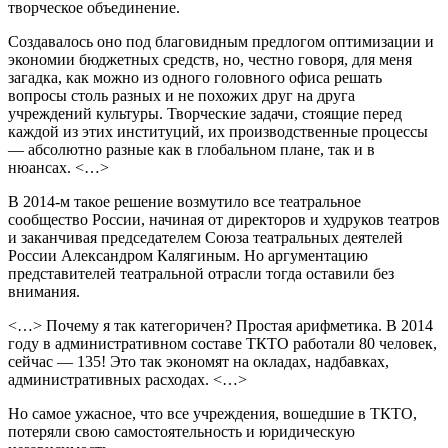
творческое объединение.
Создавалось оно под благовидным предлогом оптимизации и
экономии бюджетных средств, но, честно говоря, для меня
загадка, как можно из одного головного офиса решать
вопросы столь разных и не похожих друг на друга
учреждений культуры. Творческие задачи, стоящие перед
каждой из этих институций, их производственные процессы
— абсолютно разные как в глобальном плане, так и в
нюансах. <…>
В 2014-м такое решение возмутило все театральное
сообщество России, начиная от директоров и худруков театров
и заканчивая председателем Союза театральных деятелей
России Александром Калягиным. Но аргументацию
представителей театральной отрасли тогда оставили без
внимания.
<…> Почему я так категоричен? Простая арифметика. В 2014
году в административном составе ТКТО работали 80 человек,
сейчас — 135! Это так экономят на окладах, надбавках,
административных расходах. <…>
Но самое ужасное, что все учреждения, вошедшие в ТКТО,
потеряли свою самостоятельность и юридическую