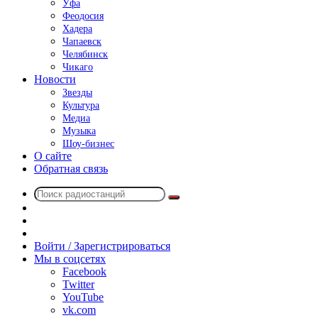
Уфа
Феодосия
Хадера
Чапаевск
Челябинск
Чикаго
Новости
Звезды
Культура
Медиа
Музыка
Шоу-бизнес
О сайте
Обратная связь
Поиск
Switch
радиостанций
skin
Sidebar
Случайное
радио
Войти / Зарегистрироваться
Мы в соцсетях
Facebook
Twitter
YouTube
vk.com