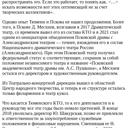
распространять это. Если это работает, то понять как. <…>
искать возможности вот этих оптимизаций не за счет
творческих коллективов».
Однако опыт Тюмени и Пскова не нашел продолжения. Более
того, в Пскове Д. Месхиев, возглавив в 2017 Драматический
театр, со временем вывел его из состава КТО и в 2021 стал
одним из инициаторов объединения Псковской драмы с
Александринским театром — точнее, вхождения его в состав
Национального драматического театра России
(Александринского). При этом Псковский театр получил
федеральный статус и соответствующее, сохранив за собой
положение независимого театра и название «Псковский
академический театр драмы им. А.С. Пушкина», а Месхиев
остался его директором и художественным руководителем.
Из Театрально-концертной дирекции вышел и областной
Центр народного творчества, и теперь в ее структуре остались
только филармония и театр кукол.
Что касается Тюменского КТО, то к его деятельности и к
руководству все эти годы было немало претензий. В конце
2018 уволилась директор Ю. Шакурская, позже ее привлекли
к ответственности за злоупотребление служебным
положением и финансовые нарушения. Сменившая ее Н.