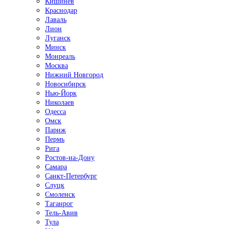
Кишинёв
Краснодар
Лаваль
Лион
Луганск
Минск
Монреаль
Москва
Нижний Новгород
Новосибирск
Нью-Йорк
Николаев
Одесса
Омск
Париж
Пермь
Рига
Ростов-на-Дону
Самара
Санкт-Петербург
Слуцк
Смоленск
Таганрог
Тель-Авив
Тула