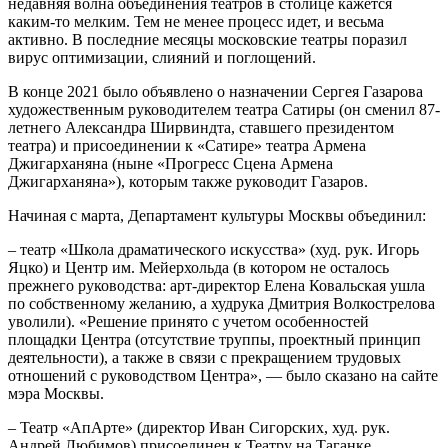
недавняя волна объединения театров в столице кажется
каким-то мелким. Тем не менее процесс идет, и весьма
активно. В последние месяцы московские театры поразил
вирус оптимизации, слияний и поглощений.
В конце 2021 было объявлено о назначении Сергея Газарова
художественным руководителем театра Сатиры (он сменил 87-
летнего Александра Ширвиндта, ставшего президентом
театра) и присоединении к «Сатире» театра Армена
Джигарханяна (ныне «Прогресс Сцена Армена
Джигарханяна»), которым также руководит Газаров.
Начиная с марта, Департамент культуры Москвы объединил:
– театр «Школа драматического искусства» (худ. рук. Игорь
Яцко) и Центр им. Мейерхольда (в котором не осталось
прежнего руководства: арт-директор Елена Ковальская ушла
по собственному желанию, а худрука Дмитрия Волкострелова
уволили). «Решение принято с учетом особенностей
площадки Центра (отсутствие труппы, проектный принцип
деятельности), а также в связи с прекращением трудовых
отношений с руководством Центра», — было сказано на сайте
мэра Москвы.
– Театр «АпАрте» (директор Иван Сигорских, худ. рук.
Андрей Любимов) присоединен к Театру на Таганке