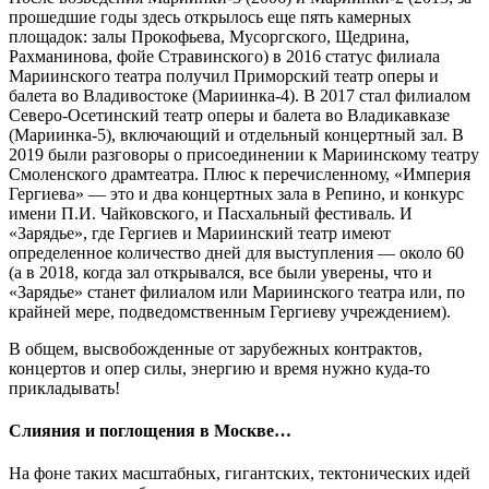
прошедшие годы здесь открылось еще пять камерных
площадок: залы Прокофьева, Мусоргского, Щедрина,
Рахманинова, фойе Стравинского) в 2016 статус филиала
Мариинского театра получил Приморский театр оперы и
балета во Владивостоке (Мариинка-4). В 2017 стал филиалом
Северо-Осетинский театр оперы и балета во Владикавказе
(Мариинка-5), включающий и отдельный концертный зал. В
2019 были разговоры о присоединении к Мариинскому театру
Смоленского драмтеатра. Плюс к перечисленному, «Империя
Гергиева» — это и два концертных зала в Репино, и конкурс
имени П.И. Чайковского, и Пасхальный фестиваль. И
«Зарядье», где Гергиев и Мариинский театр имеют
определенное количество дней для выступления — около 60
(а в 2018, когда зал открывался, все были уверены, что и
«Зарядье» станет филиалом или Мариинского театра или, по
крайней мере, подведомственным Гергиеву учреждением).
В общем, высвобожденные от зарубежных контрактов,
концертов и опер силы, энергию и время нужно куда-то
прикладывать!
Слияния и поглощения в Москве…
На фоне таких масштабных, гигантских, тектонических идей