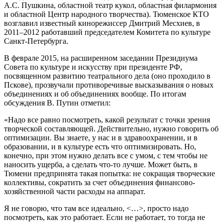
А.С. Пушкина, областной театр кукол, областная филармония
и областной Центр народного творчества). Тюменское КТО
возглавил известный кинорежиссер Дмитрий Месхиев, в
2011–2012 работавший председателем Комитета по культуре
Санкт-Петербурга.
В феврале 2015, на расширенном заседании Президиума
Совета по культуре и искусству при президенте РФ,
посвященном развитию театрального дела (оно проходило в
Пскове), прозвучали противоречивые высказывания о новых
объединениях и об объединениях вообще. По итогам
обсуждения В. Путин отметил:
«Надо все равно посмотреть, какой результат с точки зрения
творческой составляющей. Действительно, нужно говорить об
оптимизации. Вы знаете, у нас и в здравоохранении, и в
образовании, и в культуре есть что оптимизировать. Но,
конечно, при этом нужно делать все с умом, с тем чтобы не
наносить ущерба, а сделать что-то лучше. Может быть, в
Тюмени предпринята такая попытка: не сокращая творческие
коллективы, сократить за счет объединения финансово-
хозяйственной части расходы на аппарат.
Я не говорю, что там все идеально, <…>, просто надо
посмотреть, как это работает. Если не работает, то тогда не