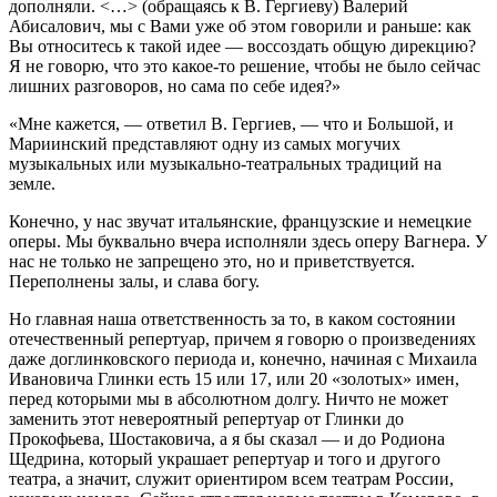
дополняли. <…> (обращаясь к В. Гергиеву) Валерий
Абисалович, мы с Вами уже об этом говорили и раньше: как
Вы относитесь к такой идее — воссоздать общую дирекцию?
Я не говорю, что это какое-то решение, чтобы не было сейчас
лишних разговоров, но сама по себе идея?»
«Мне кажется, — ответил В. Гергиев, — что и Большой, и
Мариинский представляют одну из самых могучих
музыкальных или музыкально-театральных традиций на
земле.
Конечно, у нас звучат итальянские, французские и немецкие
оперы. Мы буквально вчера исполняли здесь оперу Вагнера. У
нас не только не запрещено это, но и приветствуется.
Переполнены залы, и слава богу.
Но главная наша ответственность за то, в каком состоянии
отечественный репертуар, причем я говорю о произведениях
даже доглинковского периода и, конечно, начиная с Михаила
Ивановича Глинки есть 15 или 17, или 20 «золотых» имен,
перед которыми мы в абсолютном долгу. Ничто не может
заменить этот невероятный репертуар от Глинки до
Прокофьева, Шостаковича, а я бы сказал — и до Родиона
Щедрина, который украшает репертуар и того и другого
театра, а значит, служит ориентиром всем театрам России,