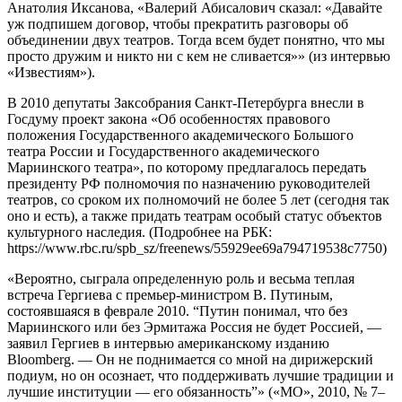
Анатолия Иксанова, «Валерий Абисалович сказал: «Давайте
уж подпишем договор, чтобы прекратить разговоры об
объединении двух театров. Тогда всем будет понятно, что мы
просто дружим и никто ни с кем не сливается»» (из интервью
«Известиям»).
В 2010 депутаты Заксобрания Санкт-Петербурга внесли в
Госдуму проект закона «Об особенностях правового
положения Государственного академического Большого
театра России и Государственного академического
Мариинского театра», по которому предлагалось передать
президенту РФ полномочия по назначению руководителей
театров, со сроком их полномочий не более 5 лет (сегодня так
оно и есть), а также придать театрам особый статус объектов
культурного наследия. (Подробнее на РБК:
https://www.rbc.ru/spb_sz/freenews/55929ee69a794719538c7750)
«Вероятно, сыграла определенную роль и весьма теплая
встреча Гергиева с премьер-министром В. Путиным,
состоявшаяся в феврале 2010. “Путин понимал, что без
Мариинского или без Эрмитажа Россия не будет Россией, —
заявил Гергиев в интервью американскому изданию
Bloomberg. — Он не поднимается со мной на дирижерский
подиум, но он осознает, что поддерживать лучшие традиции и
лучшие институции — его обязанность”» («МО», 2010, № 7–