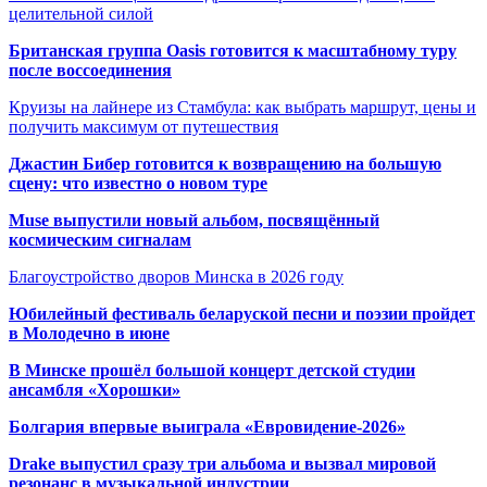
целительной силой
Британская группа Oasis готовится к масштабному туру
после воссоединения
Круизы на лайнере из Стамбула: как выбрать маршрут, цены и
получить максимум от путешествия
Джастин Бибер готовится к возвращению на большую
сцену: что известно о новом туре
Muse выпустили новый альбом, посвящённый
космическим сигналам
Благоустройство дворов Минска в 2026 году
Юбилейный фестиваль беларуской песни и поэзии пройдет
в Молодечно в июне
В Минске прошёл большой концерт детской студии
ансамбля «Хорошки»
Болгария впервые выиграла «Евровидение-2026»
Drake выпустил сразу три альбома и вызвал мировой
резонанс в музыкальной индустрии