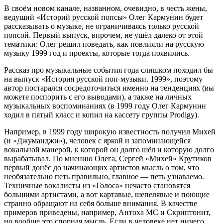
В своём новом канале, названном, очевидно, в честь жены,
ведущий «Историй русской попсы» Олег Кармунин будет
рассказывать о музыке, не ограничиваясь только русской
попсой. Первый выпуск, впрочем, не ушёл далеко от этой
тематики: Олег решил поведать, как повлияли на русскую
музыку 1999 год и проекты, которые тогда появились.
Рассказ про музыкальные события года слишком походил бы
на выпуск «История русской поп-музыки. 1999», поэтому
автор постарался сосредоточиться именно на тенденциях (вы
можете поспорить с его выводами), а также на личных
музыкальных воспоминаниях (в 1999 году Олег Кармунин
ходил в пятый класс и копил на кассету группы Prodigy).
Например, в 1999 году широкую известность получил Михей
(и «Джуманджи»), человек с яркой и запоминающейся
вокальной манерой, к которой он долго шёл и которую долго
вырабатывал. По мнению Олега, Сергей «Михей» Крутиков
первый донёс до начинающих артистов мысль о том, что
необязательно петь правильно, главное — петь узнаваемо.
Техничные вокалисты из «Голоса» нечасто становятся
большими артистами, а вот картавые, шепелявые и поющие
странно обращают на себя больше внимания. В качестве
примеров приведены, например, Антоха МС и Скриптонит,
но вообще это спорная мысль. Если в человеке нет ничего,