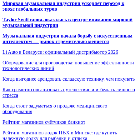
Мировая музыкальная индустрия ускоряет переход к
эпохе глобальных туров
Taylor Swift вновь оказалась в центре внимания мировой
музыкальной индустрии
Музыкальная индустрия начала борьбу с искусственным
интеллектом — рынок стремительно меняется
Li Auto в Беларуси: официальный дистрибьютор 2026
Оборудование для производства: повышение эффективности
технологических линий
Когда выгоднее арендовать складскую технику, чем покупать
Как грамотно организовать путешествие и избежать лишнего
стресса
Когда стоит задуматься о продаже медицинского
оборудования
Рейтинг магазинов счётчиков банкнот
Рейтинг магазинов лодок ПВХ в Минске: где купить
надежную лодку для рыбалки и отдыха