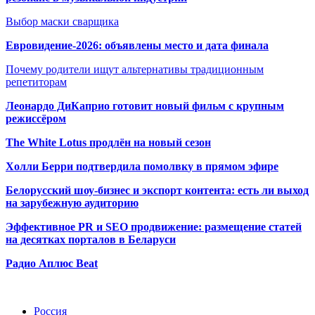
Выбор маски сварщика
Евровидение-2026: объявлены место и дата финала
Почему родители ищут альтернативы традиционным
репетиторам
Леонардо ДиКаприо готовит новый фильм с крупным
режиссёром
The White Lotus продлён на новый сезон
Холли Берри подтвердила помолвк
у в прямом эфире
Белорусский шоу-бизнес и экспорт контента: есть ли выход
на зарубежную аудиторию
Эффективное PR и SEO продвижение:
размещение статей
на десятках порталов в Беларуси
Радио Аплюс Beat
Радио по странам
Россия