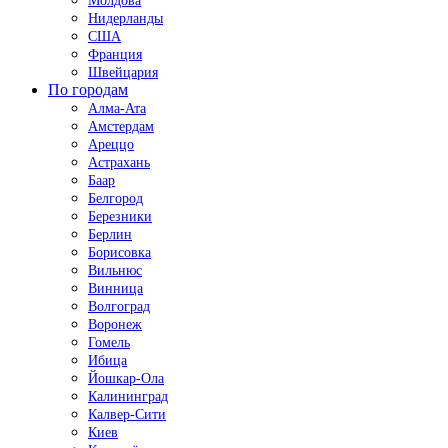
Молдова
Нидерланды
США
Франция
Швейцария
По городам
Алма-Ата
Амстердам
Ареццо
Астрахань
Баар
Белгород
Березники
Берлин
Борисовка
Вильнюс
Винница
Волгоград
Воронеж
Гомель
Ибица
Йошкар-Ола
Калининград
Калвер-Сити
Киев