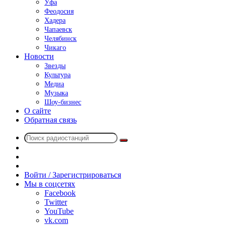
Уфа
Феодосия
Хадера
Чапаевск
Челябинск
Чикаго
Новости
Звезды
Культура
Медиа
Музыка
Шоу-бизнес
О сайте
Обратная связь
Поиск
Switch
радиостанций
skin
Sidebar
Случайное
радио
Войти / Зарегистрироваться
Мы в соцсетях
Facebook
Twitter
YouTube
vk.com