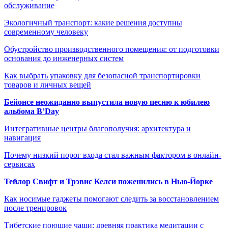
обслуживание
Экологичный транспорт: какие решения доступны
современному человеку
Обустройство производственного помещения: от подготовки
основания до инженерных систем
Как выбрать упаковку для безопасной транспортировки
товаров и личных вещей
Бейонсе неожиданно выпустила новую песню к юбилею
альбома B’Day
Интегративные центры благополучия: архитектура и
навигация
Почему низкий порог входа стал важным фактором в онлайн-
сервисах
Тейлор Свифт и Трэвис Келси поженились в Нью-Йорке
Как носимые гаджеты помогают следить за восстановлением
после тренировок
Тибетские поющие чаши: древняя практика медитации с