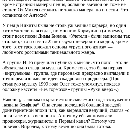
кроме странной манеры пения, большой звездой он тоже не
станет. От Михея остались не только манера, но и песни. Что
останется от Антохи?
У певца Никиты была не столь уж великая карьера, но один
хит «Улетели навсегда», по мнению Кармунина (и моему),
стоит всех песен Димы Билана. «Улетели» были записаны так
стильно, что и спустя 25 лет звучат невероятно модно, кроме
того, этот трек заложил основы «грустного дэнса» —
любимого россиянами танцевального жанра.
А группа Hi-Fi приучила публику к мысли, что попс – это не
обязательно стыдная музыка. Кроме того, это была первая
«виртуальная» группа, где персонажи прекрасно выглядели и
точно реализовывали идеи закадрового продюсера. (Про
стыдную музыку 1999 года Олег тоже упомянул, показав
обложку кассеты «Без тормозов» группы «Руки вверх».)
Наконец, главным открытием описываемого года заслуженно
названа Земфира*. Она стала последней большой звездой
доинтернетной эпохи или, как выразился ведущий, смогла «с
ноги залететь в вечность». А почему ей так помогали
продюсеры, журналисты и Первый канал? Потому что
повезло. Впрочем, к этому везению она была готова.