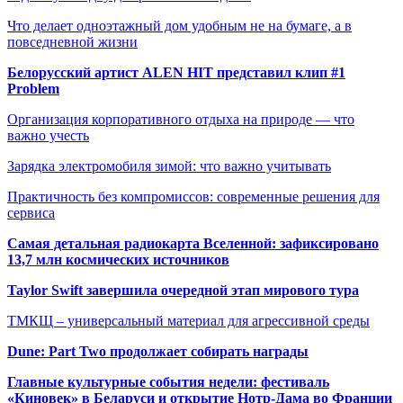
Что делает одноэтажный дом удобным не на бумаге, а в
повседневной жизни
Белорусский артист ALEN HIT представил клип #1
Problem
Организация корпоративного отдыха на природе — что
важно учесть
Зарядка электромобиля зимой: что важно учитывать
Практичность без компромиссов: современные решения для
сервиса
Самая детальная радиокарта Вселенной: зафиксировано
13,7 млн космических источников
Taylor Swift завершила очередной этап мирового тура
ТМКЩ – универсальный материал для агрессивной среды
Dune: Part Two продолжает собирать награды
Главные культурные события недели: фестиваль
«Киновек» в Беларуси и открытие Нотр-Дама во Франции