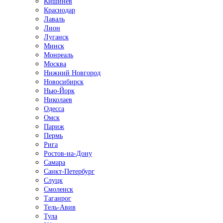
Кишинёв
Краснодар
Лаваль
Лион
Луганск
Минск
Монреаль
Москва
Нижний Новгород
Новосибирск
Нью-Йорк
Николаев
Одесса
Омск
Париж
Пермь
Рига
Ростов-на-Дону
Самара
Санкт-Петербург
Слуцк
Смоленск
Таганрог
Тель-Авив
Тула