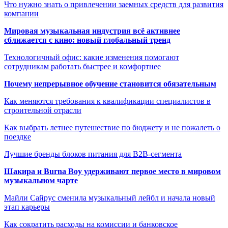
Что нужно знать о привлечении заемных средств для развития
компании
Мировая музыкальная индустрия всё активнее
сближается с кино: новый глобальный тренд
Технологичный офис: какие изменения помогают
сотрудникам работать быстрее и комфортнее
Почему непрерывное обучение становится обязательным
Как меняются требования к квалификации специалистов в
строительной отрасли
Как выбрать летнее путешествие по бюджету и не пожалеть о
поездке
Лучшие бренды блоков питания для B2B-сегмента
Шакира и Burna Boy удерживают первое место в мировом
музыкальном чарте
Майли Сайрус сменила музыкальный лейбл и начала новый
этап карьеры
Как сократить расходы на комиссии и банковское