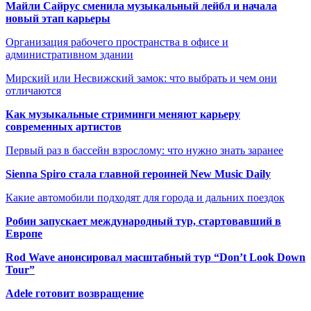
Майли Сайрус сменила музыкальный лейбл и начала
новый этап карьеры
Организация рабочего пространства в офисе и
административном здании
Мирский или Несвижский замок: что выбрать и чем они
отличаются
Как музыкальные стриминги меняют карьеру
современных артистов
Первый раз в бассейн взрослому: что нужно знать заранее
Sienna Spiro стала главной героиней New Music Daily
Какие автомобили подходят для города и дальних поездок
Робин запускает международный тур, стартовавший в
Европе
Rod Wave анонсировал масштабный тур “Don’t Look Down
Tour”
Adele готовит возвращение