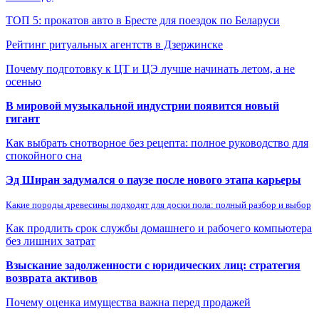
ТОП 5: прокатов авто в Бресте для поездок по Беларуси
Рейтинг ритуальных агентств в Дзержинске
Почему подготовку к ЦТ и ЦЭ лучше начинать летом, а не
осенью
В мировой музыкальной индустрии появится новый
гигант
Как выбрать снотворное без рецепта: полное руководство для
спокойного сна
Эд Ширан задумался о паузе после нового этапа карьеры
Какие породы древесины подходят для доски пола: полный разбор и выбор
Как продлить срок службы домашнего и рабочего компьютера
без лишних затрат
Взыскание задолженности с юридических лиц: стратегия
возврата активов
Почему оценка имущества важна перед продажей