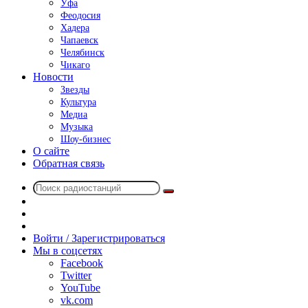
Уфа
Феодосия
Хадера
Чапаевск
Челябинск
Чикаго
Новости
Звезды
Культура
Медиа
Музыка
Шоу-бизнес
О сайте
Обратная связь
Поиск
Switch
радиостанций
skin
Sidebar
Случайное
радио
Войти / Зарегистрироваться
Мы в соцсетях
Facebook
Twitter
YouTube
vk.com