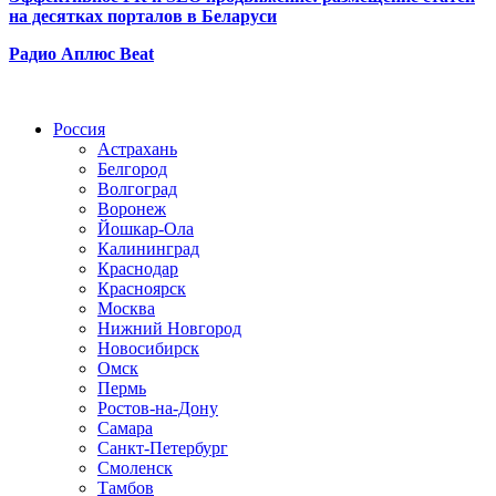
на десятках порталов в Беларуси
Радио Аплюс Beat
Радио по странам
Россия
Астрахань
Белгород
Волгоград
Воронеж
Йошкар-Ола
Калининград
Краснодар
Красноярск
Москва
Нижний Новгород
Новосибирск
Омск
Пермь
Ростов-на-Дону
Самара
Санкт-Петербург
Смоленск
Тамбов