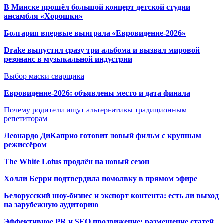
В Минске прошёл большой концерт детской студии
ансамбля «Хорошки»
Болгария впервые выиграла «Евровидение-2026»
Drake выпустил сразу три альбома и вызвал мировой
резонанс в музыкальной индустрии
Выбор маски сварщика
Евровидение-2026: объявлены место и дата финала
Почему родители ищут альтернативы традиционным
репетиторам
Леонардо ДиКаприо готовит новый фильм с крупным
режиссёром
The White Lotus продлён на новый сезон
Холли Берри подтвердила помолвк
у в прямом эфире
Белорусский шоу-бизнес и экспорт контента: есть ли выход
на зарубежную аудиторию
Эффективное PR и SEO продвижение:
размещение статей