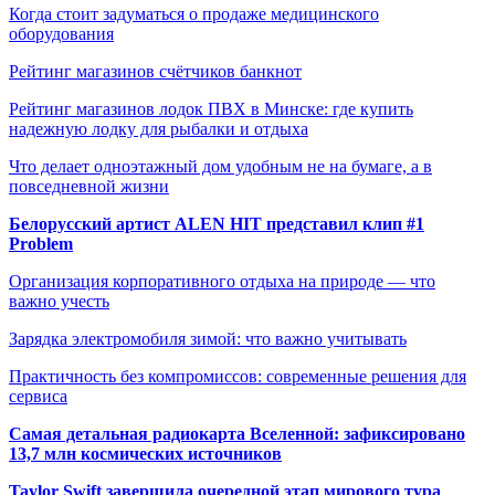
Когда стоит задуматься о продаже медицинского
оборудования
Рейтинг магазинов счётчиков банкнот
Рейтинг магазинов лодок ПВХ в Минске: где купить
надежную лодку для рыбалки и отдыха
Что делает одноэтажный дом удобным не на бумаге, а в
повседневной жизни
Белорусский артист ALEN HIT представил клип #1
Problem
Организация корпоративного отдыха на природе — что
важно учесть
Зарядка электромобиля зимой: что важно учитывать
Практичность без компромиссов: современные решения для
сервиса
Самая детальная радиокарта Вселенной: зафиксировано
13,7 млн космических источников
Taylor Swift завершила очередной этап мирового тура