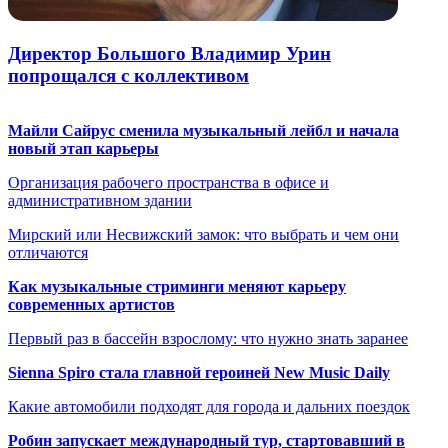
Директор Большого Владимир Урин
попрощался с коллективом
Майли Сайрус сменила музыкальный лейбл и начала
новый этап карьеры
Организация рабочего пространства в офисе и
административном здании
Мирский или Несвижский замок: что выбрать и чем они
отличаются
Как музыкальные стриминги меняют карьеру
современных артистов
Первый раз в бассейн взрослому: что нужно знать заранее
Sienna Spiro стала главной героиней New Music Daily
Какие автомобили подходят для города и дальних поездок
Робин запускает международный тур, стартовавший в