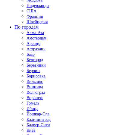
Молдова
Нидерланды
США
Франция
Швейцария
По городам
Алма-Ата
Амстердам
Ареццо
Астрахань
Баар
Белгород
Березники
Берлин
Борисовка
Вильнюс
Винница
Волгоград
Воронеж
Гомель
Ибица
Йошкар-Ола
Калининград
Калвер-Сити
Киев