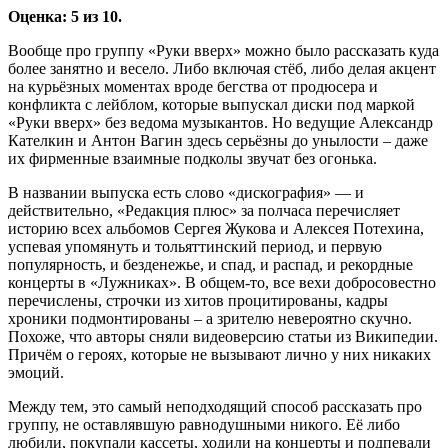
Оценка: 5 из 10.
Вообще про группу «Руки вверх» можно было рассказать куда
более занятно и весело. Либо включая стёб, либо делая акцент
на курьёзных моментах вроде бегства от продюсера и
конфликта с лейблом, которые выпускал диски под маркой
«Руки вверх» без ведома музыкантов. Но ведущие Александр
Кателкин и Антон Вагин здесь серьёзны до унылости – даже
их фирменные взаимные подколы звучат без огонька.
В названии выпуска есть слово «дискография» — и
действительно, «Редакция плюс» за полчаса перечисляет
историю всех альбомов Сергея Жукова и Алексея Потехина,
успевая упомянуть и тольяттинский период, и первую
популярность, и безденежье, и спад, и распад, и рекордные
концерты в «Лужниках». В общем-то, все вехи добросовестно
перечислены, строчки из хитов процитированы, кадры
хроники подмонтированы – а зрителю невероятно скучно.
Похоже, что авторы сняли видеоверсию статьи из Википедии.
Причём о героях, которые не вызывают лично у них никаких
эмоций.
Между тем, это самый неподходящий способ рассказать про
группу, не оставлявшую равнодушными никого. Её либо
любили, покупали кассеты, ходили на концерты и подпевали