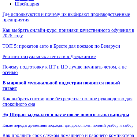
Швейцария
Где используются и почему их выбирают производственные
предприятия
Как выбрать онлайн-курс: признаки качественного обучения в
2026 году
ТОП 5: прокатов авто в Бресте для поездок по Беларуси
Рейтинг ритуальных агентств в Дзержинске
Почему подготовку к ЦТ и ЦЭ лучше начинать летом, а не
осенью
В мировой музыкальной индустрии появится новый
гигант
Как выбрать снотворное без рецепта: полное руководство для
спокойного сна
Эд Ширан задумался о паузе после нового этапа карьеры
Какие породы древесины подходят для доски пола: полный разбор и выбор
Как продлить срок службы домашнего и рабочего компьютера