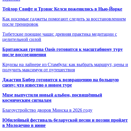
Тейлор Свифт и Трэвис Келси поженились в Нью-Йорке
Как носимые гаджеты помогают следить за восстановлением
после тренировок
Тибетские поющие чаши: древняя практика медитации с
целительной силой
Британская группа Oasis готовится к масштабному туру
после воссоединения
Круизы на лайнере из Стамбула: как выбрать маршрут, цены и
получить максимум от путешествия
Джастин Бибер готовится к возвращению на большую
сцену: что известно о новом туре
Muse выпустили новый альбом, посвящённый
космическим сигналам
Благоустройство дворов Минска в 2026 году
Юбилейный фестиваль беларуской песни и поэзии пройдет
в Молодечно в июне