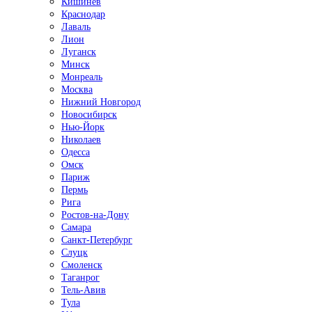
Кишинёв
Краснодар
Лаваль
Лион
Луганск
Минск
Монреаль
Москва
Нижний Новгород
Новосибирск
Нью-Йорк
Николаев
Одесса
Омск
Париж
Пермь
Рига
Ростов-на-Дону
Самара
Санкт-Петербург
Слуцк
Смоленск
Таганрог
Тель-Авив
Тула