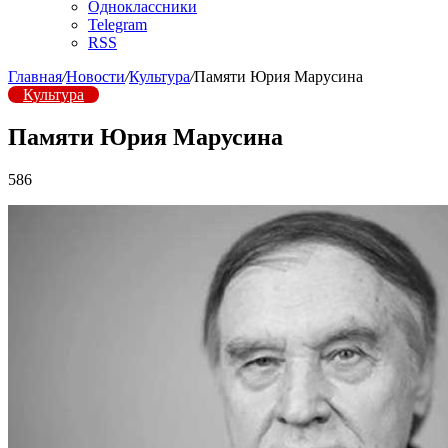
Одноклассники
Telegram
RSS
Главная
/
Новости
/
Культура
/
Памяти Юрия Марусина
Культура
Памяти Юрия Марусина
586