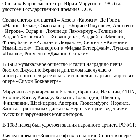
Онегин» Кировского театра Юрий Марусин в 1985 был
удостоен Государственной премии СССР.
Среди спетых им партий – Хозе в «Кармен», Де Грие в
«Манон Леско», Самозванец в «Борисе Годунове», Алексей в
«Игроке», Эдгар в «Лючии ди Ламмермур», Голицын и
Андрей Хованский в «Хованщине», Андрей в «Мазепе»,
Финн, Баян в «Руслане и Людмиле», Сергей в «Катерине
Измайловой», Пинкертон в «Мадам Баттерфлай», Луиджи в
«Плаще», Ринуччо в «Джанни Скикки»…
В 1982 музыкальное общество Италии наградило певца
бюстом Джузеппе Верди и дипломом как лучшего
иностранного певца сезона за исполнение партии Габриэля в
опере «Симон Бокканегра».
Марусин гастролировал в Италии, Франции, Испании, США,
Японии, Китае, Канаде, Бельгии, Голландии, Швеции,
Финляндии, Швейцарии, Австрии, Люксембурге, Израиле.
Записал три сольных диска с камерными произведениями
русских и зарубежных композиторов.
В 1983 певец был удостоен звания народного артиста РСФСР.
Лауреат премии «Золотой софит» за партию Сергея в опере