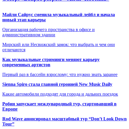
Майли Сайрус сменила музыкальный лейбл и начала
новый этап карьеры
Организация рабочего пространства в офисе и
административном здании
Мирский или Несвижский замок: что выбрать и чем они
отличаются
Как музыкальные стриминги меняют карьеру
современных артистов
Первый раз в бассейн взрослому: что нужно знать заранее
Sienna Spiro стала главной героиней New Music Daily
Какие автомобили подходят для города и дальних поездок
Робин запускает международный тур, стартовавший в
Европе
Rod Wave анонсировал масштабный тур “Don’t Look Down
Tour”