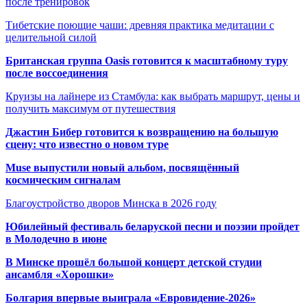
после тренировок
Тибетские поющие чаши: древняя практика медитации с
целительной силой
Британская группа Oasis готовится к масштабному туру
после воссоединения
Круизы на лайнере из Стамбула: как выбрать маршрут, цены и
получить максимум от путешествия
Джастин Бибер готовится к возвращению на большую
сцену: что известно о новом туре
Muse выпустили новый альбом, посвящённый
космическим сигналам
Благоустройство дворов Минска в 2026 году
Юбилейный фестиваль беларуской песни и поэзии пройдет
в Молодечно в июне
В Минске прошёл большой концерт детской студии
ансамбля «Хорошки»
Болгария впервые выиграла «Евровидение-2026»