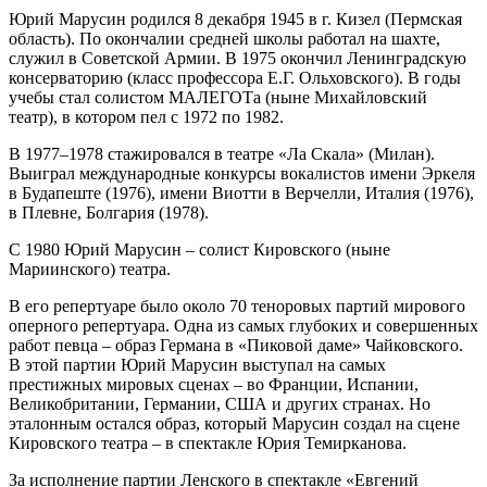
Юрий Марусин родился 8 декабря 1945 в г. Кизел (Пермская
область). По окончалии средней школы работал на шахте,
служил в Советской Армии. В 1975 окончил Ленинградскую
консерваторию (класс профессора Е.Г. Ольховского). В годы
учебы стал солистом МАЛЕГОТа (ныне Михайловский
театр), в котором пел с 1972 по 1982.
В 1977–1978 стажировался в театре «Ла Скала» (Милан).
Выиграл международные конкурсы вокалистов имени Эркеля
в Будапеште (1976), имени Виотти в Верчелли, Италия (1976),
в Плевне, Болгария (1978).
С 1980 Юрий Марусин – солист Кировского (ныне
Мариинского) театра.
В его репертуаре было около 70 теноровых партий мирового
оперного репертуара. Одна из самых глубоких и совершенных
работ певца – образ Германа в «Пиковой даме» Чайковского.
В этой партии Юрий Марусин выступал на самых
престижных мировых сценах – во Франции, Испании,
Великобритании, Германии, США и других странах. Но
эталонным остался образ, который Марусин создал на сцене
Кировского театра – в спектакле Юрия Темирканова.
За исполнение партии Ленского в спектакле «Евгений