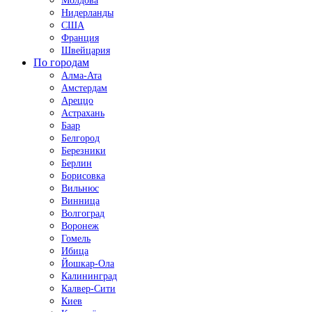
Молдова
Нидерланды
США
Франция
Швейцария
По городам
Алма-Ата
Амстердам
Ареццо
Астрахань
Баар
Белгород
Березники
Берлин
Борисовка
Вильнюс
Винница
Волгоград
Воронеж
Гомель
Ибица
Йошкар-Ола
Калининград
Калвер-Сити
Киев