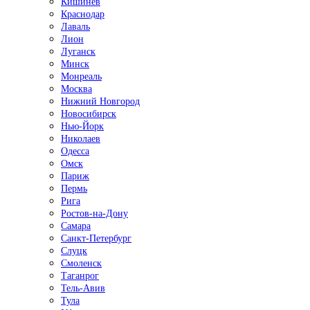
Кишинёв
Краснодар
Лаваль
Лион
Луганск
Минск
Монреаль
Москва
Нижний Новгород
Новосибирск
Нью-Йорк
Николаев
Одесса
Омск
Париж
Пермь
Рига
Ростов-на-Дону
Самара
Санкт-Петербург
Слуцк
Смоленск
Таганрог
Тель-Авив
Тула