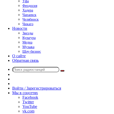
Уфа
Феодосия
Хадера
Чапаевск
Челябинск
Чикаго
Новости
Звезды
Культура
Медиа
Музыка
Шоу-бизнес
О сайте
Обратная связь
Поиск
Switch
радиостанций
skin
Sidebar
Случайное
радио
Войти / Зарегистрироваться
Мы в соцсетях
Facebook
Twitter
YouTube
vk.com