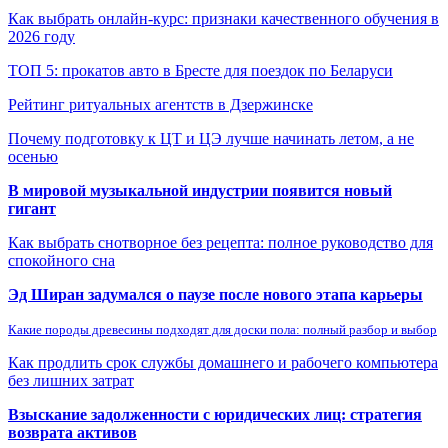
Как выбрать онлайн-курс: признаки качественного обучения в
2026 году
ТОП 5: прокатов авто в Бресте для поездок по Беларуси
Рейтинг ритуальных агентств в Дзержинске
Почему подготовку к ЦТ и ЦЭ лучше начинать летом, а не
осенью
В мировой музыкальной индустрии появится новый
гигант
Как выбрать снотворное без рецепта: полное руководство для
спокойного сна
Эд Ширан задумался о паузе после нового этапа карьеры
Какие породы древесины подходят для доски пола: полный разбор и выбор
Как продлить срок службы домашнего и рабочего компьютера
без лишних затрат
Взыскание задолженности с юридических лиц: стратегия
возврата активов