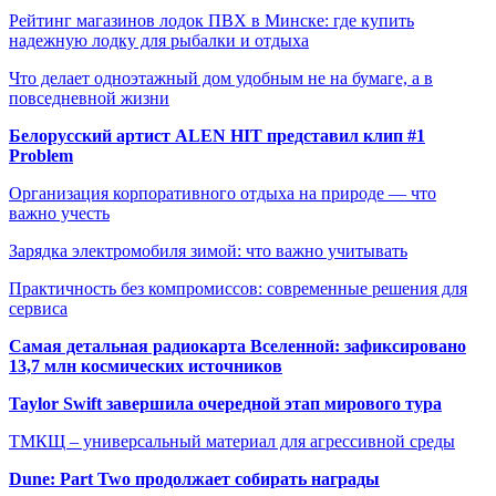
Рейтинг магазинов лодок ПВХ в Минске: где купить
надежную лодку для рыбалки и отдыха
Что делает одноэтажный дом удобным не на бумаге, а в
повседневной жизни
Белорусский артист ALEN HIT представил клип #1
Problem
Организация корпоративного отдыха на природе — что
важно учесть
Зарядка электромобиля зимой: что важно учитывать
Практичность без компромиссов: современные решения для
сервиса
Самая детальная радиокарта Вселенной: зафиксировано
13,7 млн космических источников
Taylor Swift завершила очередной этап мирового тура
ТМКЩ – универсальный материал для агрессивной среды
Dune: Part Two продолжает собирать награды