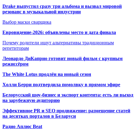
Drake выпустил сразу три альбома и вызвал мировой
резонанс в музыкальной индустрии
Выбор маски сварщика
Евровидение-2026: объявлены место и дата финала
Почему родители ищут альтернативы традиционным
репетиторам
Леонардо ДиКаприо готовит новый фильм с крупным
режиссёром
The White Lotus продлён на новый сезон
Холли Берри подтвердила помолвк
у в прямом эфире
Белорусский шоу-бизнес и экспорт контента: есть ли выход
на зарубежную аудиторию
Эффективное PR и SEO продвижение:
размещение статей
на десятках порталов в Беларуси
Радио Аплюс Beat