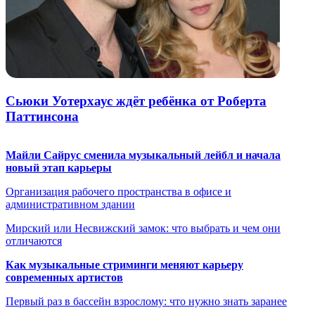
Сьюки Уотерхаус ждёт ребёнка от Роберта
Паттинсона
Майли Сайрус сменила музыкальный лейбл и начала
новый этап карьеры
Организация рабочего пространства в офисе и
административном здании
Мирский или Несвижский замок: что выбрать и чем они
отличаются
Как музыкальные стриминги меняют карьеру
современных артистов
Первый раз в бассейн взрослому: что нужно знать заранее