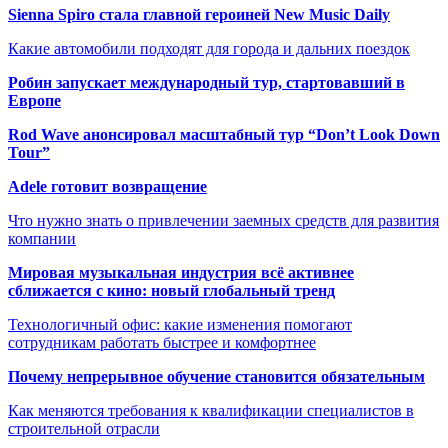
Sienna Spiro стала главной героиней New Music Daily
Какие автомобили подходят для города и дальних поездок
Робин запускает международный тур, стартовавший в
Европе
Rod Wave анонсировал масштабный тур “Don’t Look Down
Tour”
Adele готовит возвращение
Что нужно знать о привлечении заемных средств для развития
компании
Мировая музыкальная индустрия всё активнее
сближается с кино: новый глобальный тренд
Технологичный офис: какие изменения помогают
сотрудникам работать быстрее и комфортнее
Почему непрерывное обучение становится обязательным
Как меняются требования к квалификации специалистов в
строительной отрасли