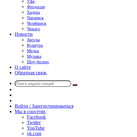
Уфа
Феодосия
Хадера
Чапаевск
Челябинск
Чикаго
Новости
Звезды
Культура
Медиа
Музыка
Шоу-бизнес
О сайте
Обратная связь
Поиск
Switch
радиостанций
skin
Sidebar
Случайное
радио
Войти / Зарегистрироваться
Мы в соцсетях
Facebook
Twitter
YouTube
vk.com