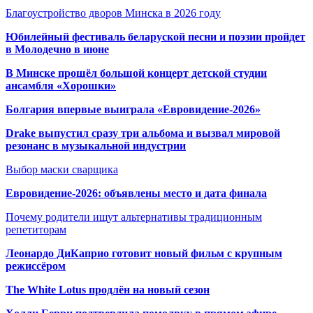
Благоустройство дворов Минска в 2026 году
Юбилейный фестиваль беларуской песни и поэзии пройдет
в Молодечно в июне
В Минске прошёл большой концерт детской студии
ансамбля «Хорошки»
Болгария впервые выиграла «Евровидение-2026»
Drake выпустил сразу три альбома и вызвал мировой
резонанс в музыкальной индустрии
Выбор маски сварщика
Евровидение-2026: объявлены место и дата финала
Почему родители ищут альтернативы традиционным
репетиторам
Леонардо ДиКаприо готовит новый фильм с крупным
режиссёром
The White Lotus продлён на новый сезон