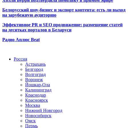
Холли Берри подтвердила помолвк
у в прямом эфире
Белорусский шоу-бизнес и экспорт контента: есть ли выход
на зарубежную аудиторию
Эффективное PR и SEO продвижение:
размещение статей
на десятках порталов в Беларуси
Радио Аплюс Beat
Радио по странам
Россия
Астрахань
Белгород
Волгоград
Воронеж
Йошкар-Ола
Калининград
Краснодар
Красноярск
Москва
Нижний Новгород
Новосибирск
Омск
Пермь