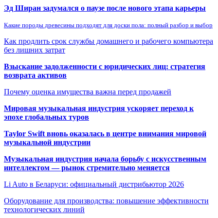
Эд Ширан задумался о паузе после нового этапа карьеры
Какие породы древесины подходят для доски пола: полный разбор и выбор
Как продлить срок службы домашнего и рабочего компьютера
без лишних затрат
Взыскание задолженности с юридических лиц: стратегия
возврата активов
Почему оценка имущества важна перед продажей
Мировая музыкальная индустрия ускоряет переход к
эпохе глобальных туров
Taylor Swift вновь оказалась в центре внимания мировой
музыкальной индустрии
Музыкальная индустрия начала борьбу с искусственным
интеллектом — рынок стремительно меняется
Li Auto в Беларуси: официальный дистрибьютор 2026
Оборудование для производства: повышение эффективности
технологических линий