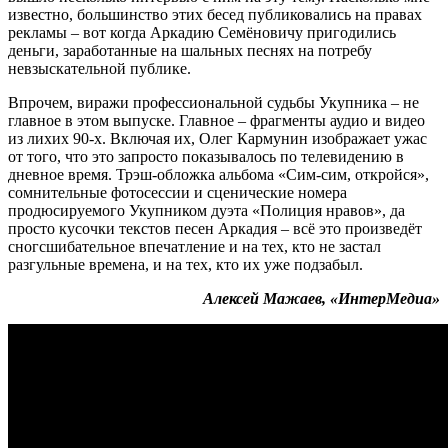
известно, большинство этих бесед публиковались на правах
рекламы – вот когда Аркадию Семёновичу пригодились
деньги, заработанные на шальных песнях на потребу
невзыскательной публике.
Впрочем, виражи профессиональной судьбы Укупника – не
главное в этом выпуске. Главное – фрагменты аудио и видео
из лихих 90-х. Включая их, Олег Кармунин изображает ужас
от того, что это запросто показывалось по телевидению в
дневное время. Трэш-обложка альбома «Сим-сим, откройся»,
сомнительные фотосессии и сценические номера
продюсируемого Укупником дуэта «Полиция нравов», да
просто кусочки текстов песен Аркадия – всё это произведёт
сногсшибательное впечатление и на тех, кто не застал
разгульные времена, и на тех, кто их уже подзабыл.
Алексей Мажаев, «ИнтерМедиа»