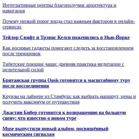
Интегративные центры благополучия: архитектура и
навигация
Почему низкий порог входа стал важным фактором в онлайн-
сервисах
Тейлор Свифт и Трэвис Келси поженились в Нью-Йорке
Как носимые гаджеты помогают следить за восстановлением
после тренировок
Тибетские поющие чаши: древняя практика медитации с
целительной силой
Британская группа Oasis готовится к масштабному туру
после воссоединения
Круизы на лайнере из Стамбула: как выбрать маршрут, цены и
получить максимум от путешествия
Джастин Бибер готовится к возвращению на большую
сцену: что известно о новом туре
Muse выпустили новый альбом, посвящённый
космическим сигналам