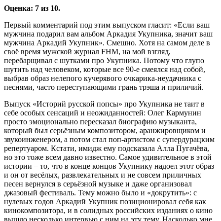
Оценка: 7 из 10.
Первый комментарий под этим выпуском гласит: «Если ваш
мужчина подарил вам альбом Аркадия Укупника, значит ваш
мужчина Аркадий Укупник». Смешно. Хотя на самом деле в
своё время мужской журнал FHM, на мой взгляд,
перебарщивал с шутками про Укупника. Потому что глупо
шутить над человеком, которые все 90-е смеялся над собой,
выбрав образ нелепого кучерявого очкарика-неудачника с
песнями, часто переступающими грань трэша и приличий.
Выпуск «Историй русской попсы» про Укупника не таит в
себе особых сенсаций и неожиданностей: Олег Кармунин
просто эмоционально пересказал биографию музыканта,
который был серьёзным композитором, аранжировщиком и
звукоинженером, а потом стал поп-артистом с супердурацким
репертуаром. Кстати, имидж ему подсказала Алла Пугачёва,
но это тоже всем давно известно. Самое удивительное в этой
истории – то, что в конце концов Укупнику надоел этот образ
и он от весёлых, развлекательных и не совсем приличных
песен вернулся в серьёзной музыке и даже организовал
джазовый фестиваль. Тему можно было и «докрутить»: с
нулевых годов Аркадий Укупник позиционировал себя как
кинокомпозитора, и в солидных российских изданиях о кино
вышло несколько интервью с ним на эту тему. Насколько мне