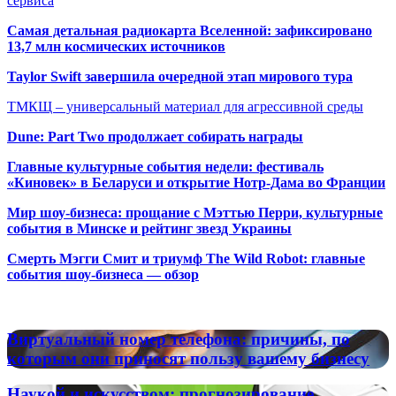
сервиса
Самая детальная радиокарта Вселенной: зафиксировано
13,7 млн космических источников
Taylor Swift завершила очередной этап мирового тура
ТМКЩ – универсальный материал для агрессивной среды
Dune: Part Two продолжает собирать награды
Главные культурные события недели: фестиваль
«Киновек» в Беларуси и открытие Нотр-Дама во Франции
Мир шоу-бизнеса: прощание с Мэттью Перри, культурные
события в Минске и рейтинг звезд Украины
Смерть Мэгги Смит и триумф The Wild Robot: главные
события шоу-бизнеса — обзор
Популярные радиостанции
Виртуальный
Виртуальный номер телефона: причины, по
номер
которым они приносят пользу вашему бизнесу
телефона:
причины,
Наукой
Наукой и искусством: прогнозирование