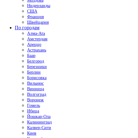
Молдова
Нидерланды
США
Франция
Швейцария
По городам
Алма-Ата
Амстердам
Ареццо
Астрахань
Баар
Белгород
Березники
Берлин
Борисовка
Вильнюс
Винница
Волгоград
Воронеж
Гомель
Ибица
Йошкар-Ола
Калининград
Калвер-Сити
Киев