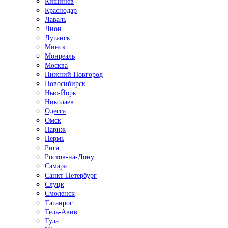
Кишинёв
Краснодар
Лаваль
Лион
Луганск
Минск
Монреаль
Москва
Нижний Новгород
Новосибирск
Нью-Йорк
Николаев
Одесса
Омск
Париж
Пермь
Рига
Ростов-на-Дону
Самара
Санкт-Петербург
Слуцк
Смоленск
Таганрог
Тель-Авив
Тула